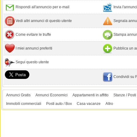
Rispondi all'annuncio per e-mail
Invia l'annun
Vedi altri annunci di questo utente
Segnala annun
Come evitare le truffe
Stampa annun
I miei annunci preferiti
Pubblica un a
Segui questo utente
Condividi su
Annunci Gratis
Annunci Economici
Appartamenti in affitto
Stanze / Posti 
Immobili commerciali
Posti auto / Box
Casa vacanze
Altro