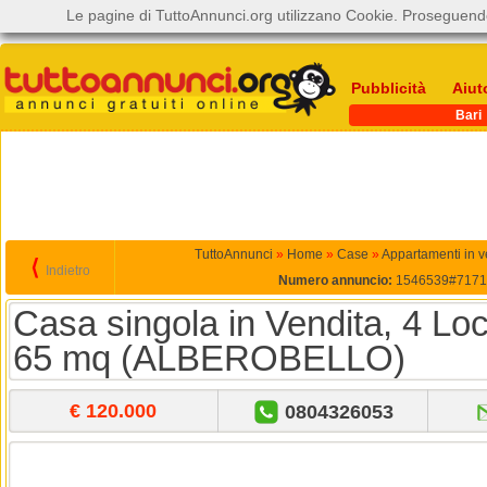
Le pagine di TuttoAnnunci.org utilizzano Cookie. Proseguendo
Pubblicità
Aiut
Bari
TuttoAnnunci
»
Home
»
Case
»
Appartamenti in v
⟨
Indietro
Numero annuncio:
1546539#7171
Casa singola in Vendita, 4 Lo
65 mq (ALBEROBELLO)
€ 120.000
0804326053