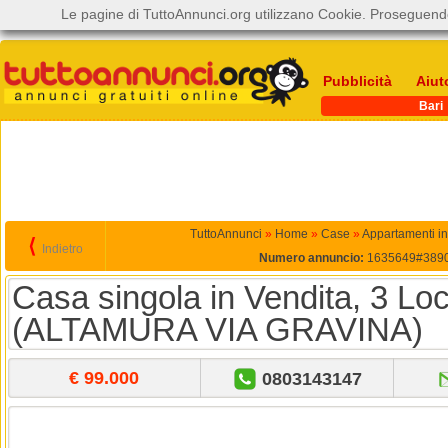
Le pagine di TuttoAnnunci.org utilizzano Cookie. Proseguendo
Pubblicità
Aiut
Bari
TuttoAnnunci
»
Home
»
Case
»
Appartamenti in
⟨
Indietro
Numero annuncio:
1635649#389
Casa singola in Vendita, 3 Loc
(ALTAMURA VIA GRAVINA)
€ 99.000
0803143147