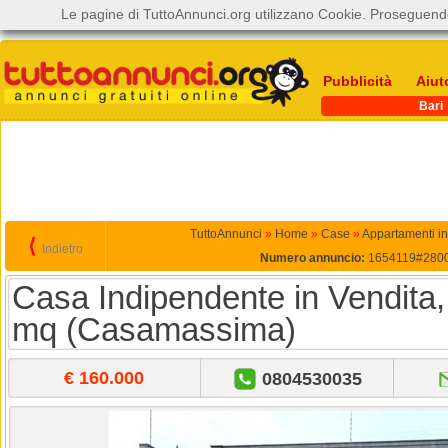
Le pagine di TuttoAnnunci.org utilizzano Cookie. Proseguendo
Pubblicità
Aiut
Bari
TuttoAnnunci
»
Home
»
Case
»
Appartamenti in
⟨
Indietro
Numero annuncio:
1654119#280
Casa Indipendente in Vendita,
mq (Casamassima)
€ 160.000
0804530035