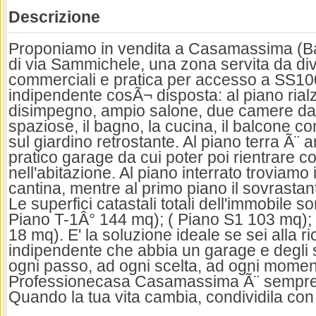
Descrizione
Proponiamo in vendita a Casamassima (Ba)
di via Sammichele, una zona servita da div
commerciali e pratica per accesso a SS10
indipendente cosÃ¬ disposta: al piano rial
disimpegno, ampio salone, due camere da 
spaziose, il bagno, la cucina, il balcone co
sul giardino retrostante. Al piano terra Ã¨
pratico garage da cui poter poi rientrare
nell'abitazione. Al piano interrato troviam
cantina, mentre al primo piano il sovrastant
Le superfici catastali totali dell'immobile so
Piano T-1Â° 144 mq); ( Piano S1 103 mq);
18 mq). E' la soluzione ideale se sei alla r
indipendente che abbia un garage e degli s
ogni passo, ad ogni scelta, ad ogni moment
Professionecasa Casamassima Ã¨ sempre a
Quando la tua vita cambia, condividila con 