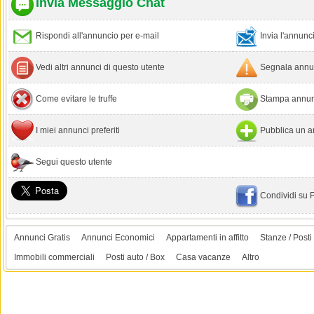
Invia Messaggio Chat
Rispondi all'annuncio per e-mail
Invia l'annun
Vedi altri annunci di questo utente
Segnala annun
Come evitare le truffe
Stampa annun
I miei annunci preferiti
Pubblica un a
Segui questo utente
Condividi su
Annunci Gratis
Annunci Economici
Appartamenti in affitto
Stanze / Posti 
Immobili commerciali
Posti auto / Box
Casa vacanze
Altro