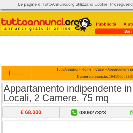
Le pagine di TuttoAnnunci.org utilizzano Cookie. Proseguendo
Pubblicità
Aiut
Bari
TuttoAnnunci
»
Home
»
Case
»
Appartamenti in
⟨
Indietro
Numero annuncio:
1641060#386
Appartamento indipendente in 
Locali, 2 Camere, 75 mq
€ 68.000
080627323