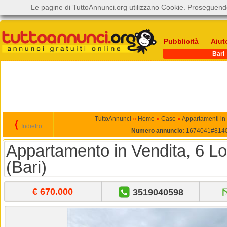
Le pagine di TuttoAnnunci.org utilizzano Cookie. Proseguendo
Pubblicità
Aiut
Bari
TuttoAnnunci
»
Home
»
Case
»
Appartamenti in
⟨
Indietro
Numero annuncio:
1674041#814
Appartamento in Vendita, 6 Lo
(Bari)
€ 670.000
3519040598