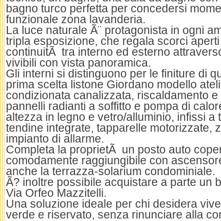
bagno turco perfetta per concedersi momen
funzionale zona lavanderia.
La luce naturale Ã¨ protagonista in ogni am
tripla esposizione, che regala scorci apert
continuitÃ tra interno ed esterno attravers
vivibili con vista panoramica.
Gli interni si distinguono per le finiture di q
prima scelta listone Giordano modello ateli
condizionata canalizzata, riscaldamento e
pannelli radianti a soffitto e pompa di calore
altezza in legno e vetro/alluminio, infissi a
tendine integrate, tapparelle motorizzate, 
impianto di allarme.
Completa la proprietÃ un posto auto coperto
comodamente raggiungibile con ascensore
anche la terrazza-solarium condominiale.
Ã? inoltre possibile acquistare a parte un 
Via Orfeo Mazzitelli.
Una soluzione ideale per chi desidera vive
verde e riservato, senza rinunciare alla co