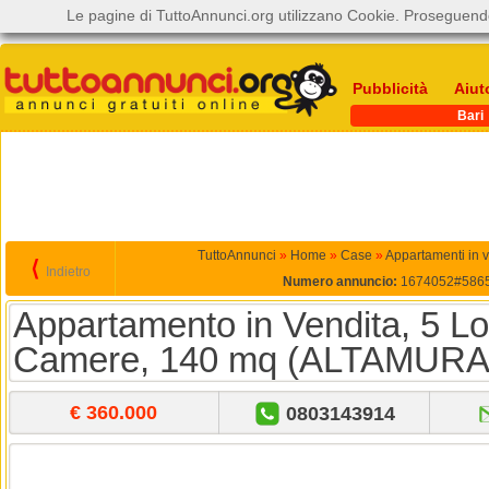
Le pagine di TuttoAnnunci.org utilizzano Cookie. Proseguendo
Pubblicità
Aiut
Bari
TuttoAnnunci
»
Home
»
Case
»
Appartamenti in 
⟨
Indietro
Numero annuncio:
1674052#586
Appartamento in Vendita, 5 Loc
Camere, 140 mq (ALTAMURA
€ 360.000
0803143914