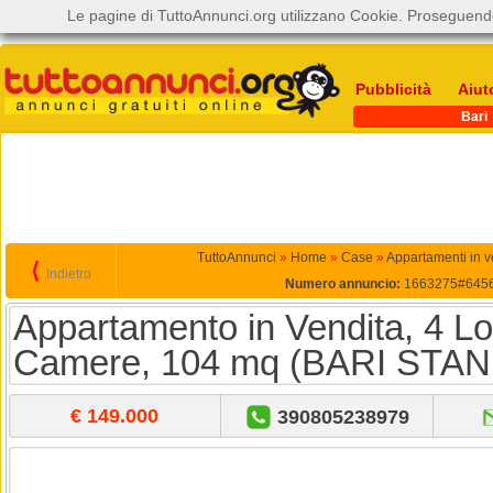
Le pagine di TuttoAnnunci.org utilizzano Cookie. Proseguendo
Pubblicità
Aiut
Bari
TuttoAnnunci
»
Home
»
Case
»
Appartamenti in v
⟨
Indietro
Numero annuncio:
1663275#645
Appartamento in Vendita, 4 Loc
Camere, 104 mq (BARI STAN
€ 149.000
390805238979