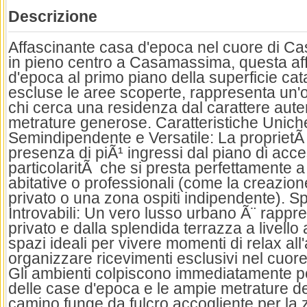
Descrizione
Affascinante casa d'epoca nel cuore di C
in pieno centro a Casamassima, questa af
d'epoca al primo piano della superficie ca
escluse le aree scoperte, rappresenta un'
chi cerca una residenza dal carattere auten
metrature generose. Caratteristiche Uni
Semindipendente e Versatile: La proprietÃ 
presenza di piÃ¹ ingressi dal piano di acc
particolaritÃ che si presta perfettamente a
abitative o professionali (come la creazion
privato o una zona ospiti indipendente). Sp
Introvabili: Un vero lusso urbano Ã¨ rappre
privato e dalla splendida terrazza a livello 
spazi ideali per vivere momenti di relax all
organizzare ricevimenti esclusivi nel cuore 
Gli ambienti colpiscono immediatamente per i s
delle case d'epoca e le ampie metrature del
camino funge da fulcro accogliente per la