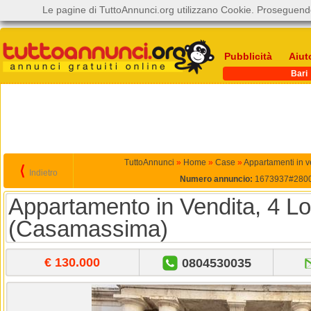
Le pagine di TuttoAnnunci.org utilizzano Cookie. Proseguendo
Pubblicità
Aiut
Bari
TuttoAnnunci
»
Home
»
Case
»
Appartamenti in v
⟨
Indietro
Numero annuncio:
1673937#280
Appartamento in Vendita, 4 Lo
(Casamassima)
€ 130.000
0804530035