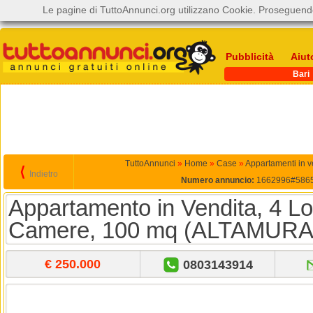
Le pagine di TuttoAnnunci.org utilizzano Cookie. Proseguendo
Pubblicità
Aiut
Bari
TuttoAnnunci
»
Home
»
Case
»
Appartamenti in v
⟨
Indietro
Numero annuncio:
1662996#586
Appartamento in Vendita, 4 Loc
Camere, 100 mq (ALTAMURA
€ 250.000
0803143914