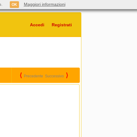
o.
Maggiori informazioni
OK
Accedi
Registrati
⟨
⟩
Precedente
Successivo