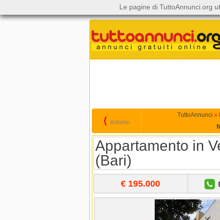
Le pagine di TuttoAnnunci.org ut
TuttoAnnunci
»
⟨
Indietro
N
Appartamento in Ve
(Bari)
€ 195.000