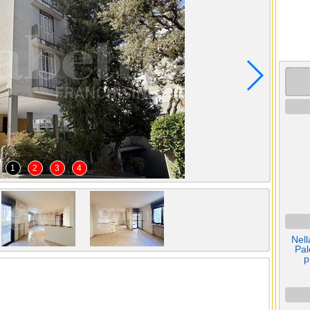
1
2
3
4
Nell
Pal
p