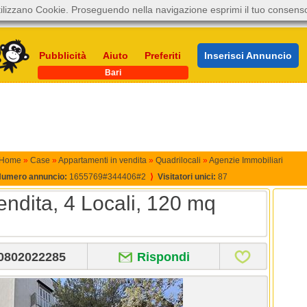
ilizzano Cookie. Proseguendo nella navigazione esprimi il tuo consens
Pubblicità
Aiuto
Preferiti
Inserisci Annuncio
Bari
Home
»
Case
»
Appartamenti in vendita
»
Quadrilocali
»
Agenzie Immobiliari
umero annuncio:
1655769#344406#2
⟩
Visitatori unici:
87
ndita, 4 Locali, 120 mq
0802022285
Rispondi