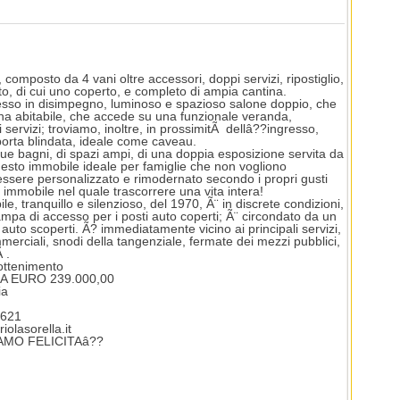
omposto da 4 vani oltre accessori, doppi servizi, ripostiglio,
to, di cui uno coperto, e completo di ampia cantina.
sso in disimpegno, luminoso e spazioso salone doppio, che
ina abitabile, che accede su una funzionale veranda,
servizi; troviamo, inoltre, in prossimitÃ dellâ??ingresso,
porta blindata, ideale come caveau.
due bagni, di spazi ampi, di una doppia esposizione servita da
uesto immobile ideale per famiglie che non vogliono
essere personalizzato e rimodernato secondo i propri gusti
immobile nel quale trascorrere una vita intera!
ile, tranquillo e silenzioso, del 1970, Ã¨ in discrete condizioni,
ampa di accesso per i posti auto coperti; Ã¨ circondato da un
auto scoperti. Ã? immediatamente vicino ai principali servizi,
merciali, snodi della tangenziale, fermate dei mezzi pubblici,
 .
ottenimento
0 A EURO 239.000,00
ia
.621
olasorella.it
AMO FELICITAâ??