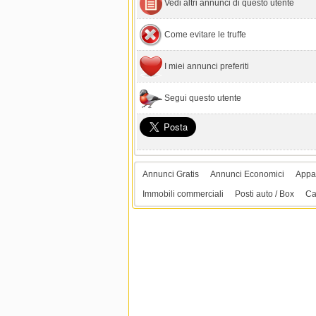
Vedi altri annunci di questo utente
Come evitare le truffe
I miei annunci preferiti
Segui questo utente
Annunci Gratis
Annunci Economici
Appar
Immobili commerciali
Posti auto / Box
Ca