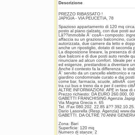
Descrizione
PREZZO RIBASSATO !
JAPIGIA - VIA PEUCETIA, 78
Spazioso appartamento di 120 mq circa, c
posto al piano rialzato, con due posti au
Lâ??immobile Ã¨ cosÃ¬ composto: ingre
affaccia su un grazioso balconcino, cuc
autorizzata, due camere da letto e doppi 
anche un ripostiglio, dotato di seconda 
La disposizione lineare, la presenza di 
due balconi e di due posti auto rende q
rinunciare ad alcun comfort. Ideale per 
ed esigenze, prestandosi a diventare un 
Anche il contesto fa la differenza: lo stab
Ã¨ servito da un cancello elettronico e r
giardino condominiale curato e dai posti 
come bar, farmacia, scuole, attivitÃ com
tra cui bus e treno da e per il centro cittÃ
ALTRE INFORMAZIONI: APE in fase di 
Prezzo richiesto: DA EURO 260.000, 0
GABETTI FRANCHISING Agenzia Japig
Via Magna Grecia n. 65
Tel. /Fax 080.202. 22.85 â?? 392.10.25
Dario Lasorella (Resp. Agenzia) www.dari
GABETTI. DA OLTRE 70 ANNI GENERI
Zona: Bari
Superficie: 120 mq
Numero di stanze: 2