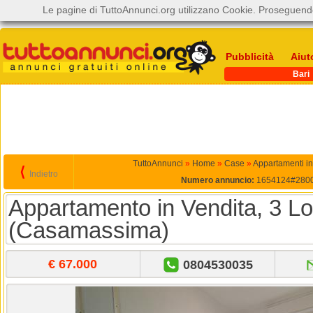
Le pagine di TuttoAnnunci.org utilizzano Cookie. Proseguendo
Pubblicità
Aiut
Bari
TuttoAnnunci
»
Home
»
Case
»
Appartamenti in
⟨
Indietro
Numero annuncio:
1654124#280
Appartamento in Vendita, 3 Lo
(Casamassima)
€ 67.000
0804530035