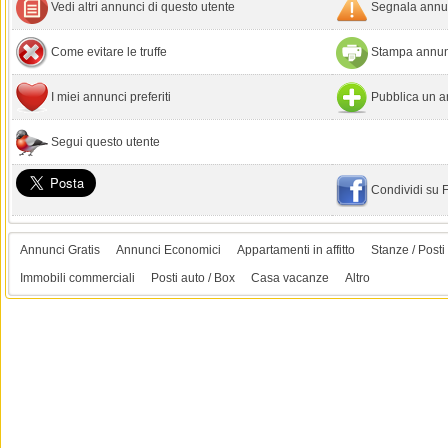
Vedi altri annunci di questo utente
Segnala annun
Come evitare le truffe
Stampa annun
I miei annunci preferiti
Pubblica un a
Segui questo utente
Condividi su
Annunci Gratis
Annunci Economici
Appartamenti in affitto
Stanze / Posti 
Immobili commerciali
Posti auto / Box
Casa vacanze
Altro