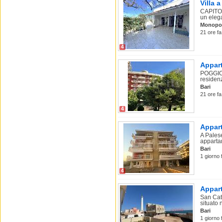
Villa 
CAPITOL
un eleg
Monopol
21 ore fa
4
Appart
POGGIOF
residenz
Bari
21 ore fa
4
Appart
A Pales
appartam
Bari
1 giorno 
4
Appart
San Cat
situato n
Bari
1 giorno 