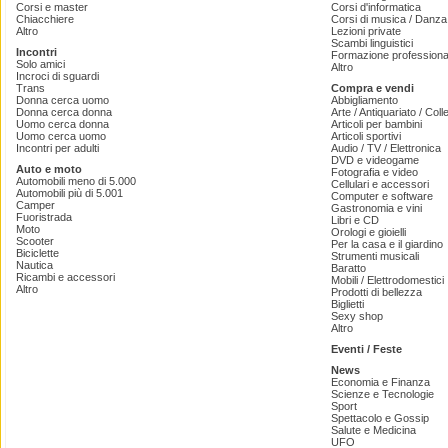
Corsi e master
Corsi d'informatica
Chiacchiere
Corsi di musica / Danza 
Altro
Lezioni private
Scambi linguistici
Incontri
Formazione professiona
Solo amici
Altro
Incroci di sguardi
Trans
Compra e vendi
Donna cerca uomo
Abbigliamento
Donna cerca donna
Arte / Antiquariato / Coll
Uomo cerca donna
Articoli per bambini
Uomo cerca uomo
Articoli sportivi
Incontri per adulti
Audio / TV / Elettronica
DVD e videogame
Auto e moto
Fotografia e video
Automobili meno di 5.000
Cellulari e accessori
Automobili più di 5.001
Computer e software
Camper
Gastronomia e vini
Fuoristrada
Libri e CD
Moto
Orologi e gioielli
Scooter
Per la casa e il giardino
Biciclette
Strumenti musicali
Nautica
Baratto
Ricambi e accessori
Mobili / Elettrodomestici
Altro
Prodotti di bellezza
Biglietti
Sexy shop
Altro
Eventi / Feste
News
Economia e Finanza
Scienze e Tecnologie
Sport
Spettacolo e Gossip
Salute e Medicina
UFO