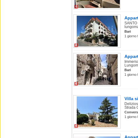
4
Appart
SANTO S
lungoma
Bari
1 giorno 
4
Appart
Immerso 
Lungoma
Bari
1 giorno 
4
Villa 
Delizios
Strada 
Conver
1 giorno 
4
Appart