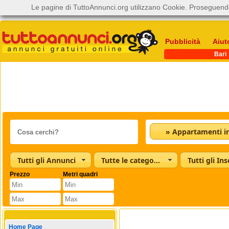
Le pagine di TuttoAnnunci.org utilizzano Cookie. Proseguendo
Pubblicità
Aiut
Bari
Tutti gli Annunci
Tutte le categorie
Tutti gli Ins
Prezzo
Metri quadri
Home Page