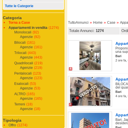
Tutte le Categorie
Categoria
»
»
»
Torna a Case
TuttoAnnunci
Home
Case
Appa
Appartamenti in vendita
(1274)
Totale Annunci:
1274
Ord
Monolocali
(92)
Agenzie
(92)
Bilocali
(161)
Appart
Agenzie
(161)
Proponia
una supe
Trilocali
(443)
Bari
Agenzie
(443)
2 ore fa,
Quadrilocali
(219)
Agenzie
(219)
4
Pentalocali
(123)
Agenzie
(123)
Appart
Esalocali
(53)
BILOCAL
del quart
Agenzie
(53)
Bari
ALTRO
(165)
4 ore fa,
Agenzie
(165)
Terreni
(18)
4
Agenzie
(18)
Appart
Bari, J
Tipologia
desider
Offro
(1274)
Bari