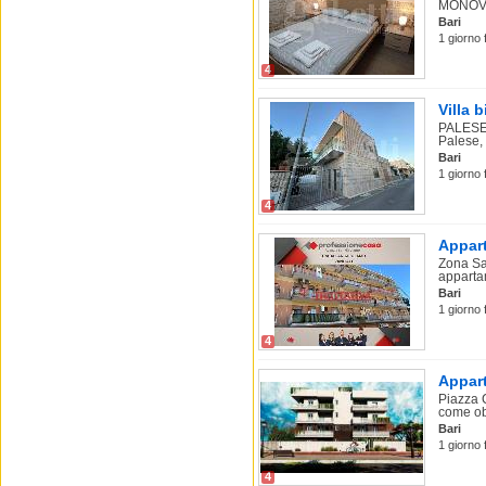
MONOVAN
Bari
1 giorno 
4
Villa 
PALESE 
Palese, 
Bari
1 giorno 
4
Appart
Zona Sa
appartam
Bari
1 giorno 
4
Appart
Piazza 
come obi
Bari
1 giorno 
4