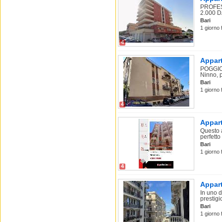
PROFES
2.000 DA
Bari
1 giorno 
4
Appart
POGGIOF
Ninno, 
Bari
1 giorno 
4
Appart
Questo 
perfetto 
Bari
1 giorno 
4
Appart
In uno d
prestigi
Bari
1 giorno 