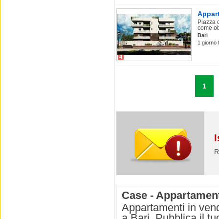
Appart
Piazza 
come obi
Bari
1 giorno 
4
1
I
R
Case - Appartamenti
Appartamenti in vend
a Bari. Pubblica il t