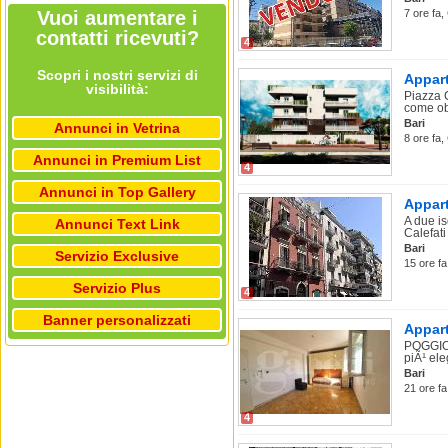
Vuoi aumentare i
7 ore fa,
contatti ricevuti?
4
Scopri i nostri servizi di
Appart
visibilità:
Piazza 
come obi
Bari
Annunci in Vetrina
8 ore fa,
Annunci in Premium List
4
Annunci in Top Gallery
Appart
A due is
Annunci Text Link
Calefati
Bari
Servizio Exclusive
15 ore fa
Servizio Plus
4
Banner personalizzati
Appart
POGGIOF
piÃ¹ eleg
Bari
21 ore fa
4