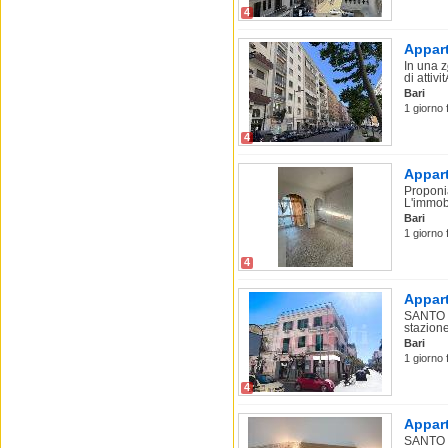
4
Appart
In una z
di attivit
Bari
1 giorno 
4
Appart
Proponia
L'immobi
Bari
1 giorno 
4
Appart
SANTO S
stazione
Bari
1 giorno 
4
Appart
SANTO S