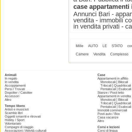
case appartamenti 
Annunci Bari - appart
vendita - immobili co
in vendita privati - c
Mille
AUTO
LE
STATO
co
Camere
Vendita
Complesso
Animali
Case
In regalo
Appartamenti in affitto
|
In vendita
Monolocali
Bilocali
|
Accoppiamenti
Trilocali
Quadrilocali
|
Persi / Trovati
Pentalocali
Esalocali
Dogsitter / Catsitter
Stanze / Posti letto
Accessori
Appartamenti in vendita
|
Altro
Monolocali
Bilocali
|
Trilocali
Quadrilocali
Tempo libero
|
Pentalocali
Esalocali
Artisti e musicisti
Immobili commerciali
Scambio libri
Posti auto / Box
Oggetti smarriti e ritrovati
Casa vacanze
Hobby / Sport
Altro
Volontariato
Compagni di viaggio
Corsi e lezioni
Associazioni / Attività culturali
Corsi di lingua