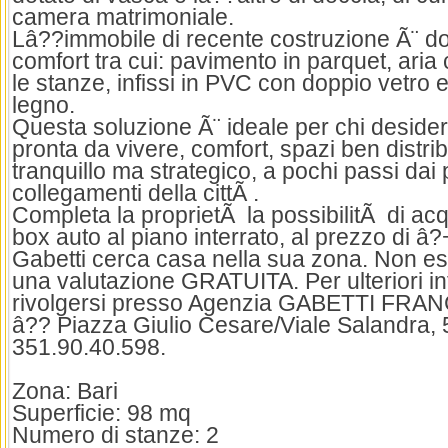
camera matrimoniale.
Lâ??immobile di recente costruzione Ã¨ do
comfort tra cui: pavimento in parquet, aria 
le stanze, infissi in PVC con doppio vetro e
legno.
Questa soluzione Ã¨ ideale per chi deside
pronta da vivere, comfort, spazi ben distrib
tranquillo ma strategico, a pochi passi dai p
collegamenti della cittÃ .
Completa la proprietÃ la possibilitÃ di a
box auto al piano interrato, al prezzo di â
Gabetti cerca casa nella sua zona. Non esit
una valutazione GRATUITA. Per ulteriori i
rivolgersi presso Agenzia GABETTI FRAN
â?? Piazza Giulio Cesare/Viale Salandra, 5
351.90.40.598.
Zona: Bari
Superficie: 98 mq
Numero di stanze: 2