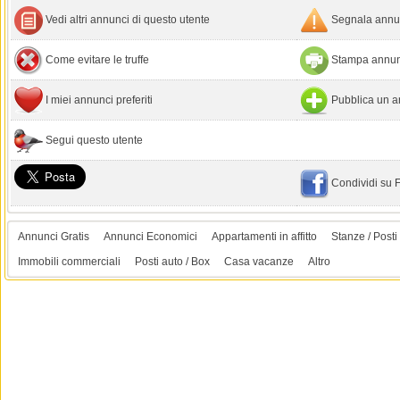
Vedi altri annunci di questo utente
Segnala annun
Come evitare le truffe
Stampa annun
I miei annunci preferiti
Pubblica un a
Segui questo utente
Condividi su
Annunci Gratis
Annunci Economici
Appartamenti in affitto
Stanze / Posti 
Immobili commerciali
Posti auto / Box
Casa vacanze
Altro