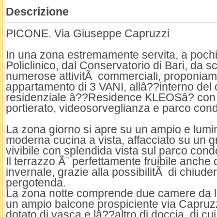
Descrizione
PICONE. Via Giuseppe Capruzzi
In una zona estremamente servita, a pochi
Policlinico, dal Conservatorio di Bari, da sc
numerose attivitÃ commerciali, proponiam
appartamento di 3 VANI, allâ??interno de
residenziale â??Residence KLEOSâ? con s
portierato, videosorveglianza e parco con
La zona giorno si apre su un ampio e lum
moderna cucina a vista, affacciato su un 
vivibile con splendida vista sul parco cond
Il terrazzo Ã¨ perfettamente fruibile anche
invernale, grazie alla possibilitÃ di chiude
pergotenda.
La zona notte comprende due camere da le
un ampio balcone prospiciente via Capruz
dotato di vasca e lâ??altro di doccia, di cui