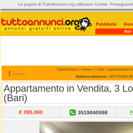
Le pagine di TuttoAnnunci.org utilizzano Cookie. Proseguendo
Pubblicità
Aiut
Bari
TuttoAnnunci
»
Home
»
Case
»
Appartamenti in
⟨
Indietro
Numero annuncio:
1657503#8140
Appartamento in Vendita, 3 Lo
(Bari)
€ 395.000
3519040598