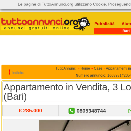
Le pagine di TuttoAnnunci.org utilizzano Cookie. Proseguendo
Pubblicità
Aiut
Bari
TuttoAnnunci
»
Home
»
Case
»
Appartamenti in
⟨
Indietro
Numero annuncio:
1668981#205
Appartamento in Vendita, 3 Lo
(Bari)
€ 285.000
0805348744