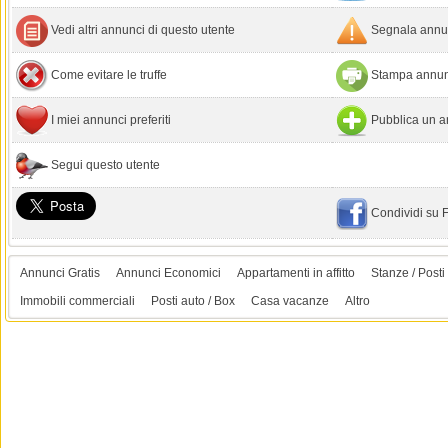
Vedi altri annunci di questo utente
Segnala annun
Come evitare le truffe
Stampa annun
I miei annunci preferiti
Pubblica un a
Segui questo utente
Condividi su
Annunci Gratis
Annunci Economici
Appartamenti in affitto
Stanze / Posti 
Immobili commerciali
Posti auto / Box
Casa vacanze
Altro