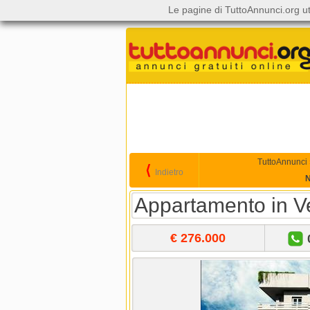
Le pagine di TuttoAnnunci.org ut
TuttoAnnunci
⟨
Indietro
N
Appartamento in Ve
€ 276.000