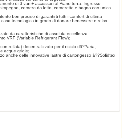
amento di 3 vani+ accessori al Piano terra. Ingresso
disimpegno, camera da letto, cameretta e bagno con unica
to ben preciso di garantirti tutti i comfort di ultima
a casa tecnologica in grado di donare benessere e relax.
o da caratteristiche di assoluta eccellenza:
nto VRF (Variable Refrigerant Flow);
ntrollata) decentralizzato per il riciclo dâ??aria;
lle acque grigie;
izzo anche delle innovative lastre di cartongesso â??Solidtex