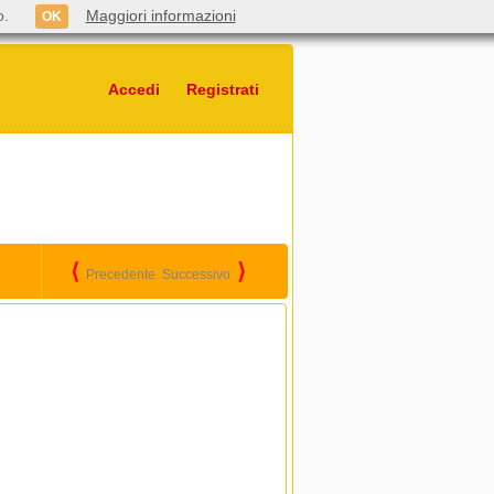
o.
Maggiori informazioni
OK
Accedi
Registrati
⟨
⟩
Precedente
Successivo