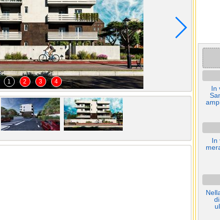
1
2
3
4
In 
San
ampi
In
mera
Nell
d
u