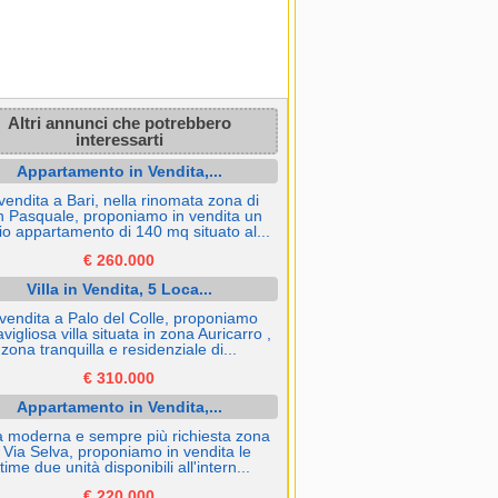
Altri annunci che potrebbero
interessarti
Appartamento in Vendita,...
vendita a Bari, nella rinomata zona di
 Pasquale, proponiamo in vendita un
o appartamento di 140 mq situato al...
€ 260.000
Villa in Vendita, 5 Loca...
 vendita a Palo del Colle, proponiamo
vigliosa villa situata in zona Auricarro ,
zona tranquilla e residenziale di...
€ 310.000
Appartamento in Vendita,...
a moderna e sempre più richiesta zona
i Via Selva, proponiamo in vendita le
ltime due unità disponibili all'intern...
€ 220.000