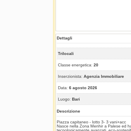
Dettagli
Trilocali
Classe energetica:
20
Inserzionista:
Agenzia Immobiliare
Data:
6 agosto 2026
Luogo:
Bari
Descrizione
Piazza capitaneo - lotto 3- 3 vani+acc
Nasce nella Zona Menhir a Palese ed ha 
tecnologicamente avanzati, eco-sosteni