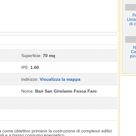
P
Umbe
di 
N
Ca
Superficie:
70 mq
pic
IPE:
1.00
Indirizzo:
Visualizza la mappa
Nome:
Bari San Girolamo Fesca Faro
come obiettivo primario la costruzione di complessi edilizi
bili e a basso consumo energetico.