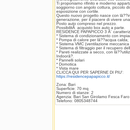
Ti proponiamo rifinito e moderno appart
soggiorno con angolo cottura, piccolo 
esposizione con cortile.
Questo nuovo progetto nasce con lâ??inten
generazione, per il piacere di vivere un
Posto auto compreso nel prezzo.
PossibilitÃ acquisto box auto a parte.
RESIDENCE PAPAPICCO 3 Ã¨ caratterizzat
* Sistema di condizionamento con impia
* Pompa di calore per lâ??acqua calda;
* Sistema VMC (ventilazione meccanica co
* Sistema di filtraggio per il recupero de
* Pareti realizzate a secco, con lâ??util
Indoorâ?.
* Pannelli solari
* Domotica
* Vista mare
CLICCA QUI PER SAPERNE DI PIU':
https://residencepapapicco.it/
Zona: Bari
Superficie: 70 mq
Numero di stanze: 2
Agenzia: Bari San Girolamo Fesca Faro
Telefono: 0805348744