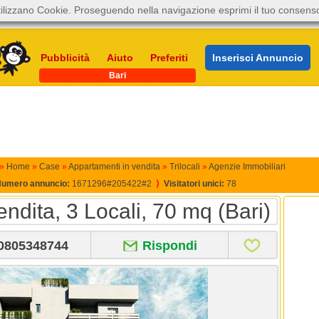
ilizzano Cookie. Proseguendo nella navigazione esprimi il tuo consens
Pubblicità
Aiuto
Preferiti
Inserisci Annuncio
Bari
»
Home
»
Case
»
Appartamenti in vendita
»
Trilocali
»
Agenzie Immobiliari
umero annuncio:
1671296#205422#2
⟩
Visitatori unici:
78
ndita, 3 Locali, 70 mq (Bari)
0805348744
Rispondi