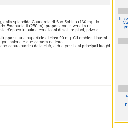
In v
), dalla splendida Cattedrale di San Sabino (130 m), da
Ca
orio Emanuele II (250 m), proponiamo in vendita un
pr
e d'epoca in ottime condizioni di soli tre piani, privo di
iluppa su una superficie di circa 90 mq. Gli ambienti interni
bagno, salone e due camera da letto.
no centro storico della città, a due passi dai principali luoghi
N
p