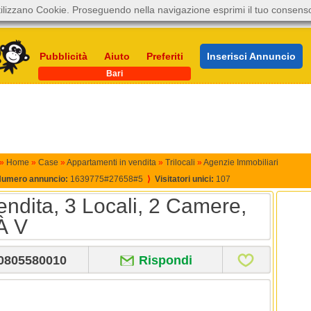
ilizzano Cookie. Proseguendo nella navigazione esprimi il tuo consens
Pubblicità
Aiuto
Preferiti
Inserisci Annuncio
Bari
»
Home
»
Case
»
Appartamenti in vendita
»
Trilocali
»
Agenzie Immobiliari
umero annuncio:
1639775#27658#5
⟩
Visitatori unici:
107
ndita, 3 Locali, 2 Camere,
À V
0805580010
Rispondi