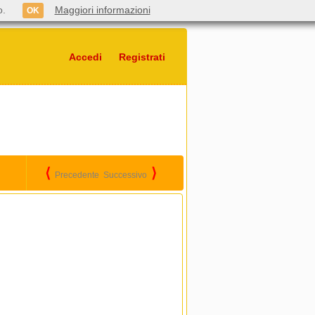
o.
Maggiori informazioni
OK
Accedi
Registrati
⟨
⟩
Precedente
Successivo