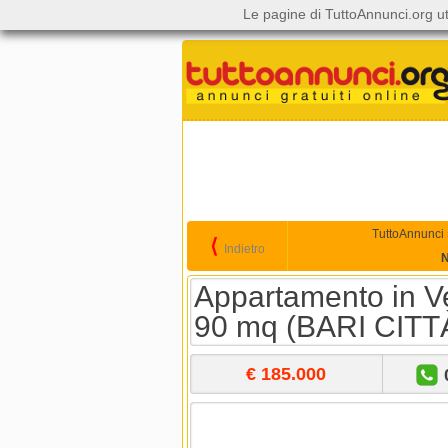
Le pagine di TuttoAnnunci.org ut
TuttoAnnunci
⟨
Indietro
N
Appartamento in Ve
90 mq (BARI CITT
€ 185.000