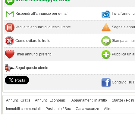
Rispondi all'annuncio per e-mail
Invia l'annun
Vedi altri annunci di questo utente
Segnala annun
Come evitare le truffe
Stampa annun
I miei annunci preferiti
Pubblica un a
Segui questo utente
Condividi su
Annunci Gratis
Annunci Economici
Appartamenti in affitto
Stanze / Posti 
Immobili commerciali
Posti auto / Box
Casa vacanze
Altro