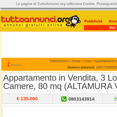
Le pagine di TuttoAnnunci.org utilizzano Cookie. Proseguendo
Pubblicità
Aiut
Bari
TuttoAnnunci
»
Home
»
Case
»
Appartamenti in
⟨
Indietro
Numero annuncio:
1667735#586
Appartamento in Vendita, 3 Loc
Camere, 80 mq (ALTAMURA 
€ 135.000
0803143914