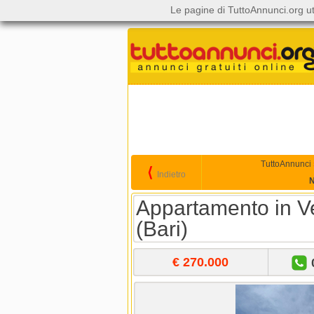
Le pagine di TuttoAnnunci.org ut
TuttoAnnunci
⟨
Indietro
N
Appartamento in Ve
(Bari)
€ 270.000