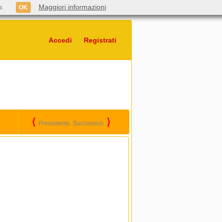
o.
Maggiori informazioni
OK
Accedi
Registrati
⟨
⟩
Precedente
Successivo