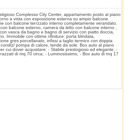
estigioso Complesso City Center, appartamento posto al piano
rno a vista con esposizione esterna su ampio balcone
one con balcone terrzzato interno completamente verandato,
con balcone esterno, camera da letto con balcone interno ,
on vasca da bagno e bagno di servizio con piatto doccia,
. Immobile con ottime rifiniture: porta blindata,
zione gres porcellanato, infissi a taglio termico con doppia
a condiz/ pompa di calore, tende da sole. Box auto al piano
per cui dover acquistare: - Stabile prestogioso ed elegante; -
razzati di mq 70 circa; - Luminosissimo; - Box auto di mq 17