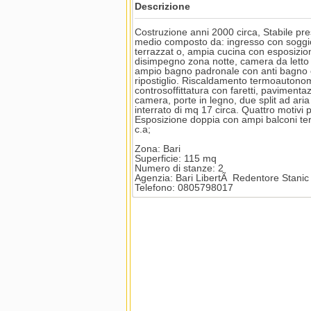
Descrizione
Costruzione anni 2000 circa, Stabile pr
medio composto da: ingresso con soggio
terrazzat o, ampia cucina con esposizi
disimpegno zona notte, camera da letto 
ampio bagno padronale con anti bagno c
ripostiglio. Riscaldamento termoautonomo
controsoffittatura con faretti, pavimenta
camera, porte in legno, due split ad ari
interrato di mq 17 circa. Quattro motivi 
Esposizione doppia con ampi balconi ter
c.a;
Zona: Bari
Superficie: 115 mq
Numero di stanze: 2
Agenzia: Bari LibertÃ Redentore Stanic
Telefono: 0805798017