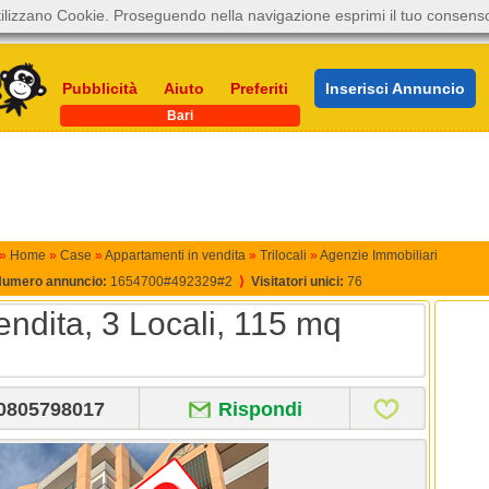
ilizzano Cookie. Proseguendo nella navigazione esprimi il tuo consens
Pubblicità
Aiuto
Preferiti
Inserisci Annuncio
Bari
»
Home
»
Case
»
Appartamenti in vendita
»
Trilocali
»
Agenzie Immobiliari
umero annuncio:
1654700#492329#2
⟩
Visitatori unici:
76
ndita, 3 Locali, 115 mq
0805798017
Rispondi