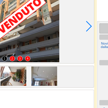
Novi
dall
1
2
3
4