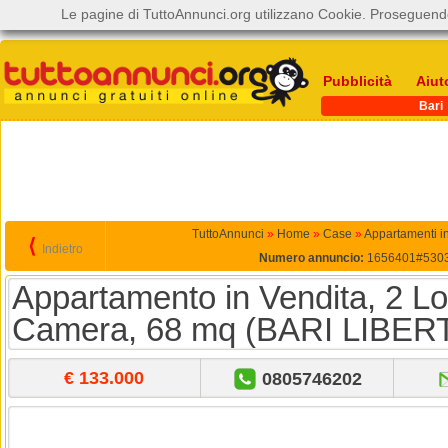
Le pagine di TuttoAnnunci.org utilizzano Cookie. Proseguendo
Pubblicità
Aiut
Bari
TuttoAnnunci
»
Home
»
Case
»
Appartamenti in
⟨
Indietro
Numero annuncio:
1656401#530
Appartamento in Vendita, 2 Loc
Camera, 68 mq (BARI LIBER
€ 133.000
0805746202