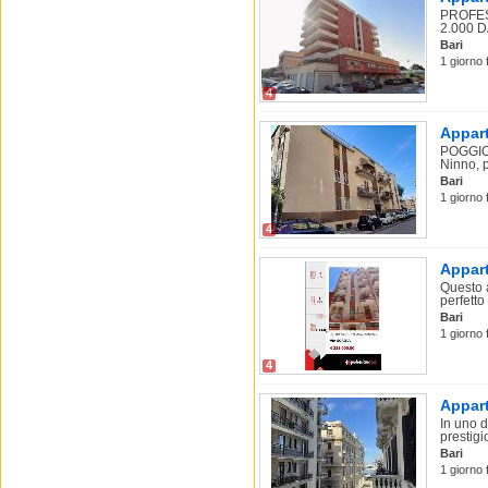
PROFES
2.000 DA
Bari
1 giorno 
4
Appart
POGGIOF
Ninno, 
Bari
1 giorno 
4
Appart
Questo 
perfetto 
Bari
1 giorno 
4
Appart
In uno d
prestigi
Bari
1 giorno 