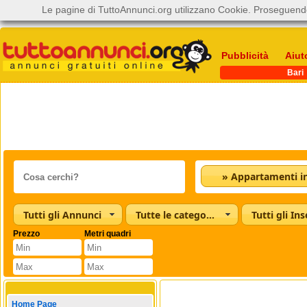
Le pagine di TuttoAnnunci.org utilizzano Cookie. Proseguendo
Pubblicità
Aiut
Bari
Tutti gli Annunci
Tutte le categorie
Tutti gli Ins
Prezzo
Metri quadri
Home Page