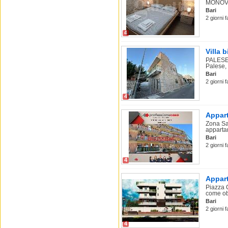
MONOVAN
Bari
2 giorni 
4
Villa 
PALESE 
Palese, 
Bari
2 giorni 
4
Appart
Zona Sa
appartam
Bari
2 giorni 
4
Appart
Piazza 
come obi
Bari
2 giorni 
4