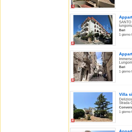
4
Appart
SANTO S
lungoma
Bari
1 giorno 
4
Appart
Immerso 
Lungoma
Bari
1 giorno 
4
Villa 
Delizios
Strada 
Conver
1 giorno 
4
Appart