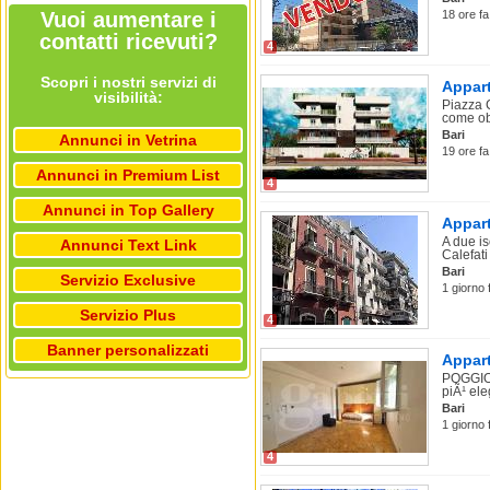
Vuoi aumentare i
18 ore fa
contatti ricevuti?
4
Scopri i nostri servizi di
Appart
visibilità:
Piazza 
come obi
Bari
Annunci in Vetrina
19 ore fa
Annunci in Premium List
4
Annunci in Top Gallery
Appart
A due is
Annunci Text Link
Calefati
Bari
Servizio Exclusive
1 giorno 
Servizio Plus
4
Banner personalizzati
Appart
POGGIOF
piÃ¹ eleg
Bari
1 giorno 
4