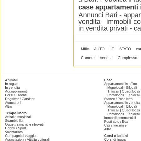
case appartamenti 
Annunci Bari - appart
vendita - immobili co
in vendita privati - c
Mille
AUTO
LE
STATO
co
Camere
Vendita
Complesso
Animali
Case
In regalo
Appartamenti in affitto
|
In vendita
Monolocali
Bilocali
|
Accoppiamenti
Trilocali
Quadrilocali
|
Persi / Trovati
Pentalocali
Esalocali
Dogsitter / Catsitter
Stanze / Posti letto
Accessori
Appartamenti in vendita
|
Altro
Monolocali
Bilocali
|
Trilocali
Quadrilocali
Tempo libero
|
Pentalocali
Esalocali
Artisti e musicisti
Immobili commerciali
Scambio libri
Posti auto / Box
Oggetti smarriti e ritrovati
Casa vacanze
Hobby / Sport
Altro
Volontariato
Compagni di viaggio
Corsi e lezioni
Associazioni / Attività culturali
Corsi di lingua