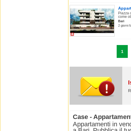
Appart
Piazza 
come obi
Bari
2 giorni 
4
1
I
R
Case - Appartamenti
Appartamenti in vend
a Bari. Pubblica il t