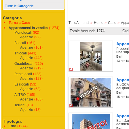
Tutte le Categorie
Categoria
»
»
»
Torna a Case
TuttoAnnunci
Home
Case
Appa
Appartamenti in vendita
(1274)
Totale Annunci:
1274
Ord
Monolocali
(92)
Agenzie
(92)
Bilocali
(161)
Appart
Agenzie
(161)
Proponia
una supe
Trilocali
(443)
Bari
Agenzie
(443)
13 ore fa
Quadrilocali
(219)
Agenzie
(219)
4
Pentalocali
(123)
Agenzie
(123)
Appart
Esalocali
(53)
BILOCAL
del quart
Agenzie
(53)
Bari
ALTRO
(165)
15 ore fa
Agenzie
(165)
Terreni
(18)
4
Agenzie
(18)
Appart
Bari, J
Tipologia
desider
Offro
(1274)
Bari