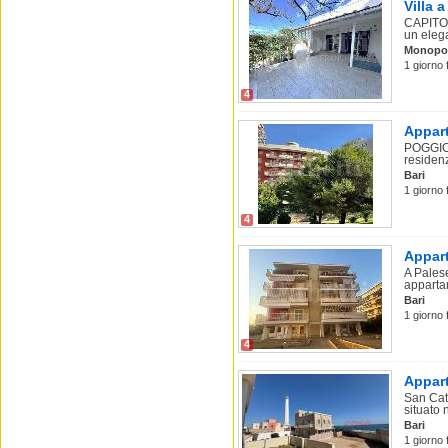
Villa 
CAPITOL
un eleg
Monopol
1 giorno 
4
Appart
POGGIOF
residenz
Bari
1 giorno 
4
Appart
A Pales
appartam
Bari
1 giorno 
4
Appart
San Cat
situato n
Bari
1 giorno 