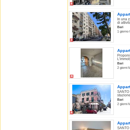
4
Appart
In una z
di attivit
Bari
1 giorno 
4
Appart
Proponia
L'immobi
Bari
2 giorni 
4
Appart
SANTO S
stazione
Bari
2 giorni 
4
Appart
SANTO S