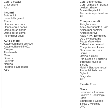
Corsi e master
Corsi d'informatica
Chiacchiere
Corsi di musica / Danza 
Altro
Lezioni private
Scambi linguistici
Incontri
Formazione professiona
Solo amici
Altro
Incroci di sguardi
Trans
Compra e vendi
Donna cerca uomo
Abbigliamento
Donna cerca donna
Arte / Antiquariato / Coll
Uomo cerca donna
Articoli per bambini
Uomo cerca uomo
Articoli sportivi
Incontri per adulti
Audio / TV / Elettronica
DVD e videogame
Auto e moto
Fotografia e video
Automobili meno di 5.000
Cellulari e accessori
Automobili più di 5.001
Computer e software
Camper
Gastronomia e vini
Fuoristrada
Libri e CD
Moto
Orologi e gioielli
Scooter
Per la casa e il giardino
Biciclette
Strumenti musicali
Nautica
Baratto
Ricambi e accessori
Mobili / Elettrodomestici
Altro
Prodotti di bellezza
Biglietti
Sexy shop
Altro
Eventi / Feste
News
Economia e Finanza
Scienze e Tecnologie
Sport
Spettacolo e Gossip
Salute e Medicina
UFO