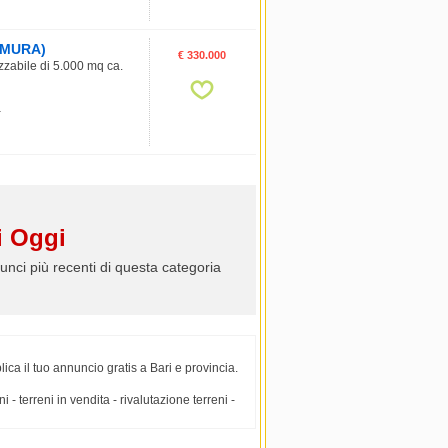
TAMURA)
€ 330.000
zzabile di 5.000 mq ca.
1
 Oggi
unci più recenti di questa categoria
ica il tuo annuncio gratis a Bari e provincia.
eni - terreni in vendita - rivalutazione terreni -