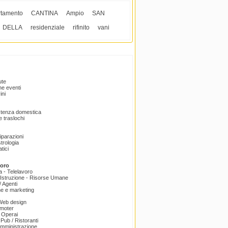
rtamento
CANTINA
Ampio
SAN
DELLA
residenziale
rifinito
vani
ute
e eventi
ini
istenza domestica
 traslochi
Riparazioni
trologia
tici
voro
a - Telelavoro
Istruzione - Risorse Umane
 Agenti
e e marketing
 Web design
omoter
 Operai
 Pub / Ristoranti
amministrazione