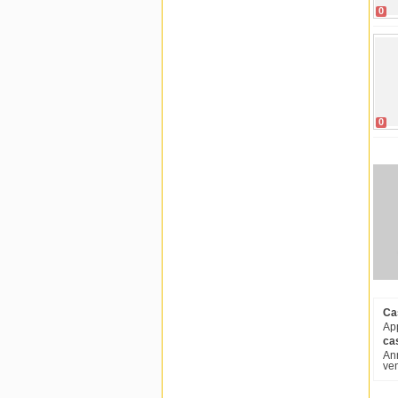
0
0
Ca
App
ca
Ann
ven