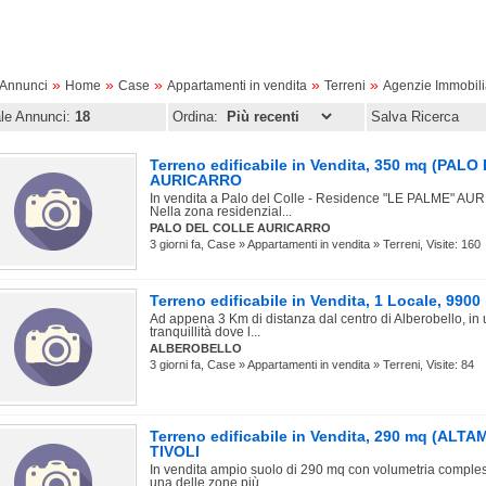
»
»
»
»
»
oAnnunci
Home
Case
Appartamenti in vendita
Terreni
Agenzie Immobili
ale Annunci:
18
Ordina:
Salva Ricerca
Terreno edificabile in Vendita, 350 mq (PAL
AURICARRO
In vendita a Palo del Colle - Residence "LE PALME" AU
Nella zona residenzial...
PALO DEL COLLE AURICARRO
3 giorni fa, Case » Appartamenti in vendita » Terreni, Visite: 160
Terreno edificabile in Vendita, 1 Locale, 9
Ad appena 3 Km di distanza dal centro di Alberobello, in 
tranquillità dove l...
ALBEROBELLO
3 giorni fa, Case » Appartamenti in vendita » Terreni, Visite: 84
Terreno edificabile in Vendita, 290 mq (AL
TIVOLI
In vendita ampio suolo di 290 mq con volumetria compless
una delle zone più...