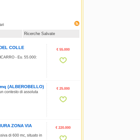
ari
Ricerche Salvate
O DEL COLLE
€ 55.000
RICARRO - Eu. 55.000:
900 mq (ALBEROBELLO)
€ 25.000
un contesto di assoluta
TAMURA ZONA VIA
€ 220.000
iva di 600 mc, situato in