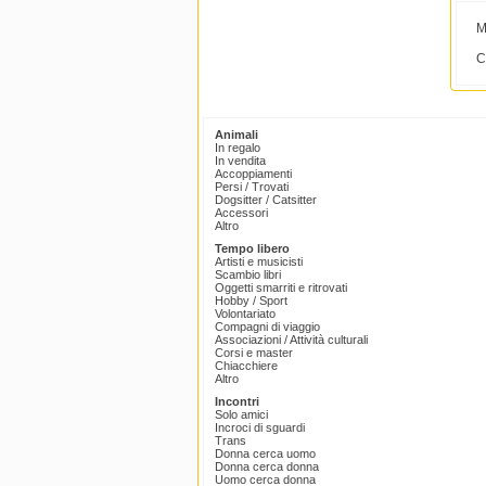
M
C
Animali
In regalo
In vendita
Accoppiamenti
Persi / Trovati
Dogsitter / Catsitter
Accessori
Altro
Tempo libero
Artisti e musicisti
Scambio libri
Oggetti smarriti e ritrovati
Hobby / Sport
Volontariato
Compagni di viaggio
Associazioni / Attività culturali
Corsi e master
Chiacchiere
Altro
Incontri
Solo amici
Incroci di sguardi
Trans
Donna cerca uomo
Donna cerca donna
Uomo cerca donna