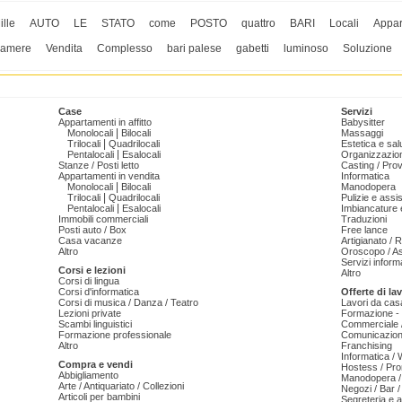
ille
AUTO
LE
STATO
come
POSTO
quattro
BARI
Locali
Appa
amere
Vendita
Complesso
bari palese
gabetti
luminoso
Soluzione
Case
Servizi
Appartamenti in affitto
Babysitter
|
Monolocali
Bilocali
Massaggi
|
Trilocali
Quadrilocali
Estetica e sal
|
Pentalocali
Esalocali
Organizzazion
Stanze / Posti letto
Casting / Prov
Appartamenti in vendita
Informatica
|
Monolocali
Bilocali
Manodopera
|
Trilocali
Quadrilocali
Pulizie e ass
|
Pentalocali
Esalocali
Imbiancature e
Immobili commerciali
Traduzioni
Posti auto / Box
Free lance
Casa vacanze
Artigianato / 
Altro
Oroscopo / As
Servizi informa
Corsi e lezioni
Altro
Corsi di lingua
Corsi d'informatica
Offerte di la
Corsi di musica / Danza / Teatro
Lavori da cas
Lezioni private
Formazione - 
Scambi linguistici
Commerciale /
Formazione professionale
Comunicazion
Altro
Franchising
Informatica /
Compra e vendi
Hostess / Pr
Abbigliamento
Manodopera /
Arte / Antiquariato / Collezioni
Negozi / Bar /
Articoli per bambini
Segreteria e 