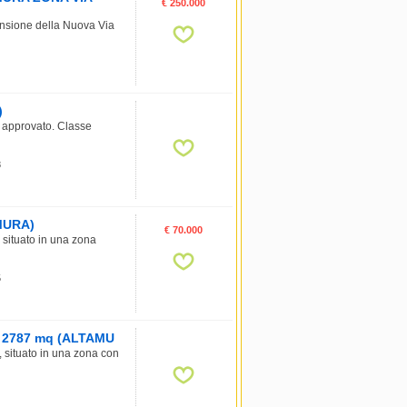
€ 250.000
pansione della Nuova Via
)
e approvato. Classe
8
AMURA)
€ 70.000
 situato in una zona
5
li, 2787 mq (ALTAMU
, situato in una zona con