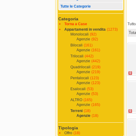
Tutte le Categorie
Categoria
Torna a Case
Tutt
Appartamenti in vendita
(1273)
Tot
Monolocali
(92)
Agenzie
(92)
Bilocali
(161)
Agenzie
(161)
Trilocali
(442)
Agenzie
(442)
Quadrilocali
(219)
Agenzie
(219)
0
Pentalocali
(123)
Agenzie
(123)
Esalocali
(53)
Agenzie
(53)
ALTRO
(165)
Agenzie
(165)
Terreni
(18)
0
Agenzie
(18)
Tipologia
Offro
(18)