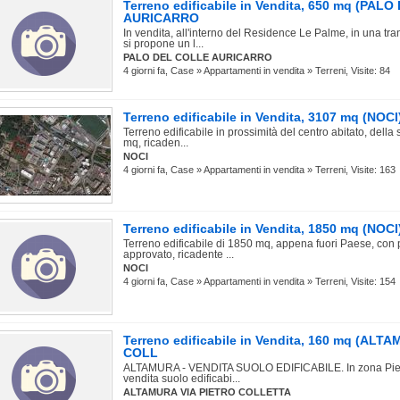
Terreno edificabile in Vendita, 650 mq (PAL
AURICARRO
In vendita, all'interno del Residence Le Palme, in una tra
si propone un l...
PALO DEL COLLE AURICARRO
4 giorni fa, Case » Appartamenti in vendita » Terreni, Visite: 84
Terreno edificabile in Vendita, 3107 mq (NOCI
Terreno edificabile in prossimità del centro abitato, della
mq, ricaden...
NOCI
4 giorni fa, Case » Appartamenti in vendita » Terreni, Visite: 163
Terreno edificabile in Vendita, 1850 mq (NOCI
Terreno edificabile di 1850 mq, appena fuori Paese, con p
approvato, ricadente ...
NOCI
4 giorni fa, Case » Appartamenti in vendita » Terreni, Visite: 154
Terreno edificabile in Vendita, 160 mq (ALT
COLL
ALTAMURA - VENDITA SUOLO EDIFICABILE. In zona Pietr
vendita suolo edificabi...
ALTAMURA VIA PIETRO COLLETTA