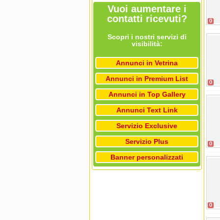
Vuoi aumentare i
contatti ricevuti?
0
Scopri i nostri servizi di
visibilità:
Annunci in Vetrina
Annunci in Premium List
0
Annunci in Top Gallery
Annunci Text Link
Servizio Exclusive
Servizio Plus
0
Banner personalizzati
0