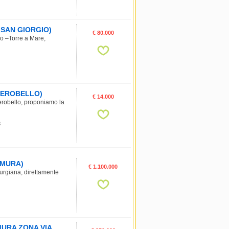
RI SAN GIORGIO)
€ 80.000
io –Torre a Mare,
ALBEROBELLO)
€ 14.000
erobello, proponiamo la
8
TAMURA)
€ 1.100.000
 murgiana, direttamente
TAMURA ZONA VIA