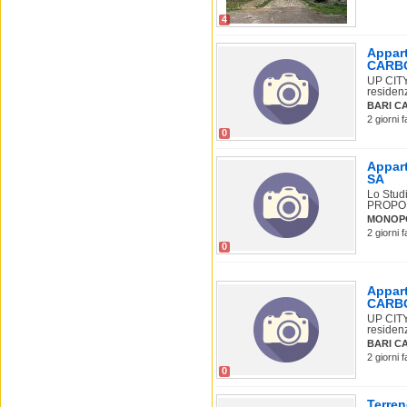
4
Appart
CARB
UP CIT
residenz
BARI C
2 giorni 
0
Appart
SA
Lo Stud
PROPONE
MONOPO
2 giorni 
0
Appart
CARB
UP CIT
residenz
BARI C
2 giorni 
0
Terre