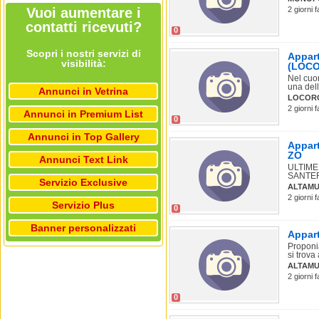
Vuoi aumentare i
2 giorni 
contatti ricevuti?
0
Scopri i nostri servizi di
Appart
visibilità:
(LOC
Nel cuor
una dell
Annunci in Vetrina
LOCOR
2 giorni 
Annunci in Premium List
0
Annunci in Top Gallery
Appart
ZO
Annunci Text Link
ULTIME
SANTERA
Servizio Exclusive
ALTAMU
2 giorni 
Servizio Plus
0
Banner personalizzati
Appart
Proponi
si trova 
ALTAM
2 giorni 
0