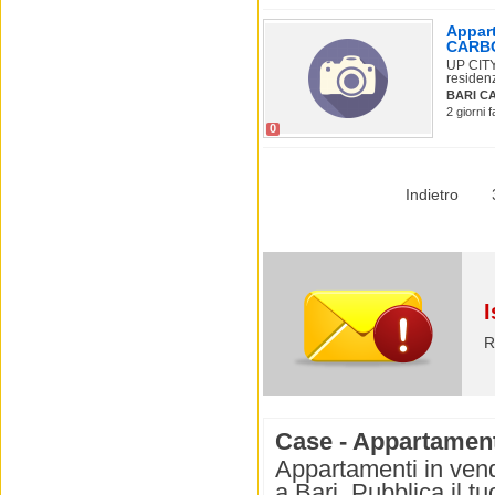
Appart
CARB
UP CIT
residenz
BARI C
2 giorni 
0
Indietro
I
R
Case - Appartamenti
Appartamenti in vend
a Bari. Pubblica il t