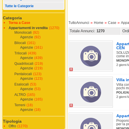
Tutte le Categorie
Categoria
»
»
»
Torna a Case
TuttoAnnunci
Home
Case
Appa
Appartamenti in vendita
(1270)
Totale Annunci:
1270
Ord
Monolocali
(92)
Agenzie
(92)
Bilocali
(161)
Appart
Agenzie
(161)
CEN
SOLUZIO
Trilocali
(439)
come inv
Agenzie
(439)
MONOP
Quadrilocali
(219)
2 giorni 
Agenzie
(219)
0
Pentalocali
(123)
Agenzie
(123)
Villa 
Esalocali
(53)
Villa c
pochi mi
Agenzie
(53)
POLIGN
ALTRO
(165)
2 giorni 
Agenzie
(165)
Terreni
(18)
0
Agenzie
(18)
Appart
Proponi
Tipologia
per la p
Offro
(1270)
MONOP