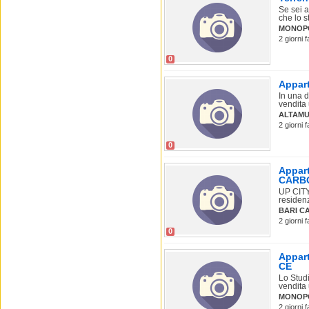
Se sei a
che lo s
MONOPO
2 giorni 
0
Appart
In una d
vendita 
ALTAM
2 giorni 
0
Appart
CARB
UP CIT
residenz
BARI C
2 giorni 
0
Appart
CE
Lo Studi
vendita 
MONOPO
2 giorni 