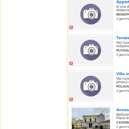
Appart
In una d
distanza
MONOP
2 giorni 
0
Terrat
Nel cuo
indipen
PUTIG
2 giorni 
0
Villa 
Nel cuor
privacy 
POLIGN
2 giorni 
0
Annes
Bellissi
Piano tr
CASAM
2 giorni 