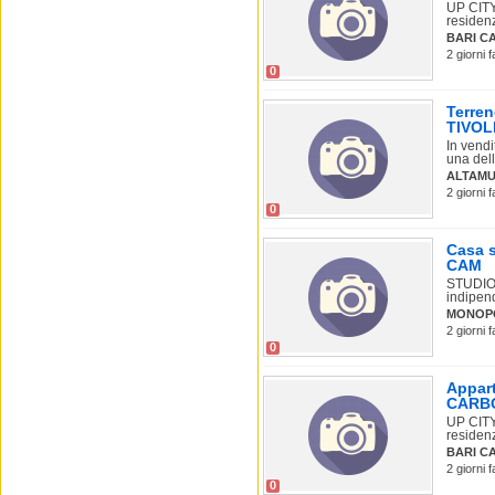
UP CIT
residenz
BARI C
2 giorni 
0
Terren
TIVOL
In vendi
una dell
ALTAMU
2 giorni 
0
Casa s
CAM
STUDIO
indipen
MONOP
2 giorni 
0
Appart
CARB
UP CIT
residenz
BARI C
2 giorni 
0