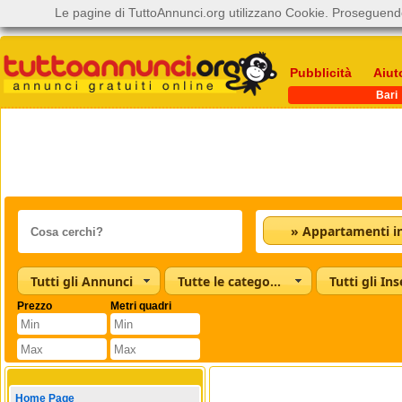
Le pagine di TuttoAnnunci.org utilizzano Cookie. Proseguendo
Pubblicità
Aiut
Bari
Tutti gli Annunci
Tutte le categorie
Tutti gli Ins
Prezzo
Metri quadri
Home Page