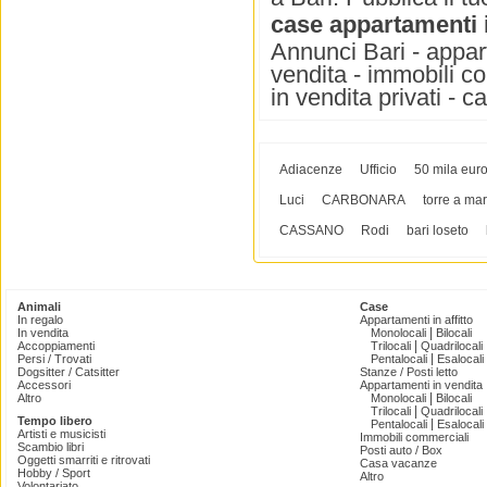
case appartamenti 
Annunci Bari - appart
vendita - immobili co
in vendita privati - c
Adiacenze
Ufficio
50 mila eur
Luci
CARBONARA
torre a mar
CASSANO
Rodi
bari loseto
Animali
Case
In regalo
Appartamenti in affitto
|
In vendita
Monolocali
Bilocali
|
Accoppiamenti
Trilocali
Quadrilocali
|
Persi / Trovati
Pentalocali
Esalocali
Dogsitter / Catsitter
Stanze / Posti letto
Accessori
Appartamenti in vendita
|
Altro
Monolocali
Bilocali
|
Trilocali
Quadrilocali
Tempo libero
|
Pentalocali
Esalocali
Artisti e musicisti
Immobili commerciali
Scambio libri
Posti auto / Box
Oggetti smarriti e ritrovati
Casa vacanze
Hobby / Sport
Altro
Volontariato