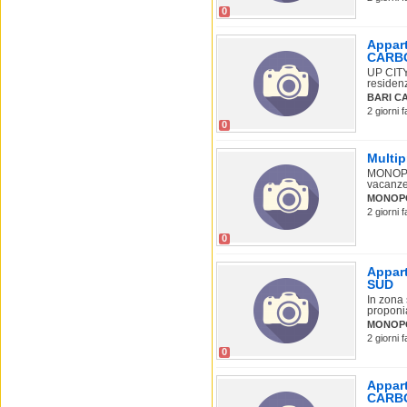
0
Appart
CARB
UP CIT
residenz
BARI C
2 giorni 
0
Multip
MONOPOLI
vacanze 
MONOP
2 giorni 
0
Appart
SUD
In zona 
proponia
MONOPO
2 giorni 
0
Appart
CARB