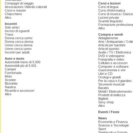
Compagni di viaggio
Corsi e lezioni
Associazioni / Attività culturali
Corsi di lingua
Corsi e master
Corsi d'informatica
Chiacchiere
Corsi di musica / Danza 
Altro
Lezioni private
Scambi linguistici
Incontri
Formazione professiona
Solo amici
Altro
Incroci di sguardi
Trans
Compra e vendi
Donna cerca uomo
Abbigliamento
Donna cerca donna
Arte / Antiquariato / Coll
Uomo cerca donna
Articoli per bambini
Uomo cerca uomo
Articoli sportivi
Incontri per adulti
Audio / TV / Elettronica
DVD e videogame
Auto e moto
Fotografia e video
Automobili meno di 5.000
Cellulari e accessori
Automobili più di 5.001
Computer e software
Camper
Gastronomia e vini
Fuoristrada
Libri e CD
Moto
Orologi e gioielli
Scooter
Per la casa e il giardino
Biciclette
Strumenti musicali
Nautica
Baratto
Ricambi e accessori
Mobili / Elettrodomestici
Altro
Prodotti di bellezza
Biglietti
Sexy shop
Altro
Eventi / Feste
News
Economia e Finanza
Scienze e Tecnologie
Sport
Spettacolo e Gossip