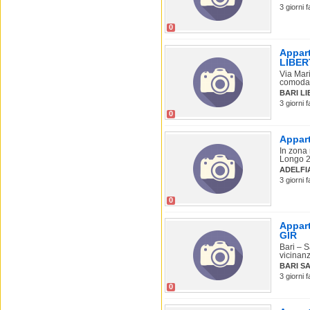
3 giorni 
0
Appart
LIBER
Via Mar
comodam
BARI L
3 giorni 
0
Appart
In zona 
Longo 2/
ADELFI
3 giorni 
0
Appart
GIR
Bari – S
vicinanze
BARI S
3 giorni 
0