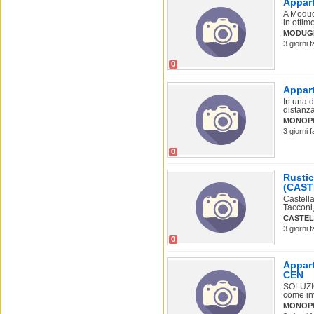
Appart
A Modug
in ottimo
MODUG
3 giorni 
0
Appart
In una d
distanza
MONOP
3 giorni 
0
Rustic
(CAS
Castell
Tacconi
CASTE
3 giorni 
0
Appart
CEN
SOLUZIO
come inv
MONOP