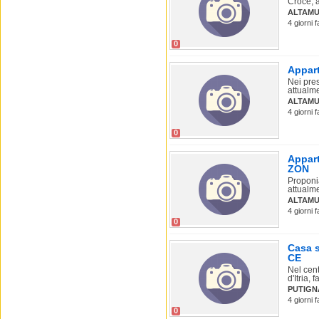
Croce, a
ALTAMU
4 giorni 
0
Appart
Nei pres
attualme
ALTAM
4 giorni 
0
Appart
ZON
Proponia
attualme
ALTAMU
4 giorni 
0
Casa s
CE
Nel cent
d'Itria, f
PUTIGN
4 giorni 
0