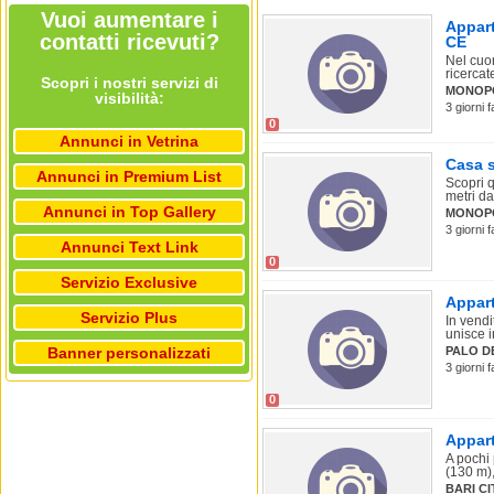
Vuoi aumentare i
Appart
contatti ricevuti?
CE
Nel cuor
ricercate
Scopri i nostri servizi di
MONOPO
visibilità:
3 giorni 
0
Annunci in Vetrina
Casa s
Annunci in Premium List
Scopri q
metri da
Annunci in Top Gallery
MONOP
3 giorni 
Annunci Text Link
0
Servizio Exclusive
Appart
Servizio Plus
In vendi
unisce i
Banner personalizzati
PALO D
3 giorni 
0
Appart
A pochi
(130 m),
BARI C