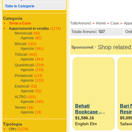
Tutte le Categorie
Categoria
»
»
»
Torna a Case
TuttoAnnunci
Home
Case
Appa
Appartamenti in vendita
(1274)
Totale Annunci:
527
Ord
Monolocali
(92)
Agenzie
(92)
Bilocali
(161)
Agenzie
(161)
Trilocali
(443)
Agenzie
(443)
Quadrilocali
(219)
Agenzie
(219)
Pentalocali
(123)
Agenzie
(123)
Esalocali
(53)
Agenzie
(53)
ALTRO
(165)
Agenzie
(165)
Terreni
(18)
Agenzie
(18)
Tipologia
Offro
(1274)