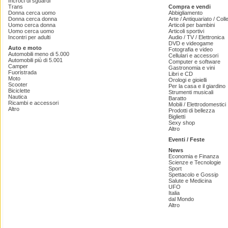
Incroci di sguardi
Trans
Compra e vendi
Donna cerca uomo
Abbigliamento
Donna cerca donna
Arte / Antiquariato / Coll
Uomo cerca donna
Articoli per bambini
Uomo cerca uomo
Articoli sportivi
Incontri per adulti
Audio / TV / Elettronica
DVD e videogame
Auto e moto
Fotografia e video
Automobili meno di 5.000
Cellulari e accessori
Automobili più di 5.001
Computer e software
Camper
Gastronomia e vini
Fuoristrada
Libri e CD
Moto
Orologi e gioielli
Scooter
Per la casa e il giardino
Biciclette
Strumenti musicali
Nautica
Baratto
Ricambi e accessori
Mobili / Elettrodomestici
Altro
Prodotti di bellezza
Biglietti
Sexy shop
Altro
Eventi / Feste
News
Economia e Finanza
Scienze e Tecnologie
Sport
Spettacolo e Gossip
Salute e Medicina
UFO
Italia
dal Mondo
Altro