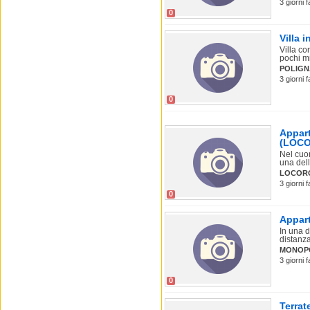
3 giorni 
0
Villa 
Villa c
pochi mi
POLIGN
3 giorni 
0
Appart
(LOC
Nel cuor
una dell
LOCOR
3 giorni 
0
Appart
In una d
distanza
MONOP
3 giorni 
0
Terrat