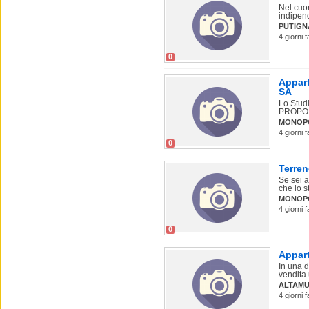
Nel cuo
indipen
PUTIG
4 giorni 
0
Appart
SA
Lo Stud
PROPONE
MONOPO
4 giorni 
0
Terre
Se sei a
che lo s
MONOPO
4 giorni 
0
Appart
In una d
vendita 
ALTAM
4 giorni 