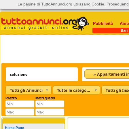
Le pagine di TuttoAnnunci.org utilizzano Cookie. Proseguendo
Pubblicità
Aiut
Bari
Tutti gli Annunci
Tutte le categorie
Tutti gli Ins
Prezzo
Metri quadri
Home Page