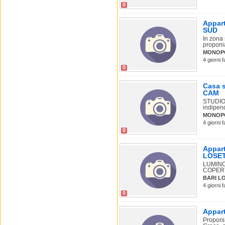
0
Appart
SUD
In zona 
proponia
MONOPO
4 giorni 
0
Casa s
CAM
STUDIO
indipen
MONOP
4 giorni 
0
Appart
LOSE
LUMINO
COPERTO
BARI L
4 giorni 
0
Appart
Proponi