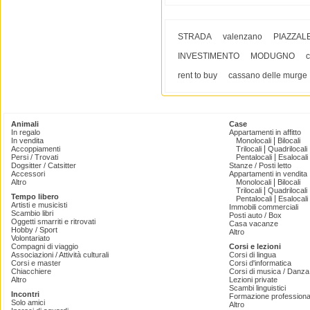
STRADA
valenzano
PIAZZAL
INVESTIMENTO
MODUGNO
rent to buy
cassano delle murge
Animali
Case
In regalo
Appartamenti in affitto
|
In vendita
Monolocali
Bilocali
|
Accoppiamenti
Trilocali
Quadrilocali
|
Persi / Trovati
Pentalocali
Esalocali
Dogsitter / Catsitter
Stanze / Posti letto
Accessori
Appartamenti in vendita
|
Altro
Monolocali
Bilocali
|
Trilocali
Quadrilocali
Tempo libero
|
Pentalocali
Esalocali
Artisti e musicisti
Immobili commerciali
Scambio libri
Posti auto / Box
Oggetti smarriti e ritrovati
Casa vacanze
Hobby / Sport
Altro
Volontariato
Compagni di viaggio
Corsi e lezioni
Associazioni / Attività culturali
Corsi di lingua
Corsi e master
Corsi d'informatica
Chiacchiere
Corsi di musica / Danza 
Altro
Lezioni private
Scambi linguistici
Incontri
Formazione professiona
Solo amici
Altro