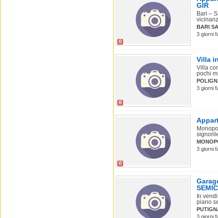
GIR
Bari – S
vicinanze
BARI S
3 giorni 
0
Villa 
Villa c
pochi mi
POLIGN
3 giorni 
0
Appart
Monopol
signoril
MONOP
3 giorni 
0
Garage
SEMIC
In vendi
piano se
PUTIGN
3 giorni 