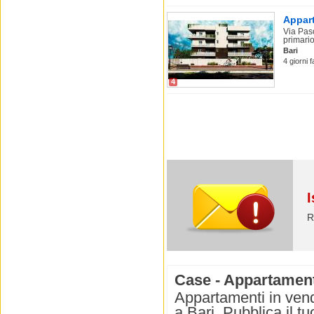
Appart
Via Paso
primario
Bari
4 giorni 
4
I
R
Case - Appartamenti
Appartamenti in vend
a Bari. Pubblica il t