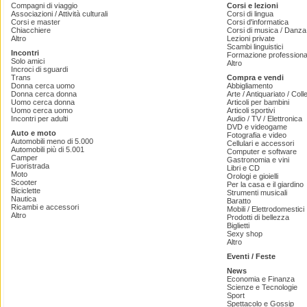
Compagni di viaggio
Corsi e lezioni
Associazioni / Attività culturali
Corsi di lingua
Corsi e master
Corsi d'informatica
Chiacchiere
Corsi di musica / Danza 
Altro
Lezioni private
Scambi linguistici
Incontri
Formazione professiona
Solo amici
Altro
Incroci di sguardi
Trans
Compra e vendi
Donna cerca uomo
Abbigliamento
Donna cerca donna
Arte / Antiquariato / Coll
Uomo cerca donna
Articoli per bambini
Uomo cerca uomo
Articoli sportivi
Incontri per adulti
Audio / TV / Elettronica
DVD e videogame
Auto e moto
Fotografia e video
Automobili meno di 5.000
Cellulari e accessori
Automobili più di 5.001
Computer e software
Camper
Gastronomia e vini
Fuoristrada
Libri e CD
Moto
Orologi e gioielli
Scooter
Per la casa e il giardino
Biciclette
Strumenti musicali
Nautica
Baratto
Ricambi e accessori
Mobili / Elettrodomestici
Altro
Prodotti di bellezza
Biglietti
Sexy shop
Altro
Eventi / Feste
News
Economia e Finanza
Scienze e Tecnologie
Sport
Spettacolo e Gossip