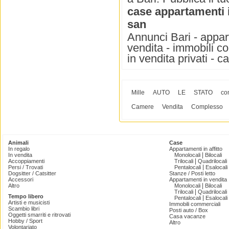
case appartamenti 
san
Annunci Bari - appart
vendita - immobili co
in vendita privati - c
Mille
AUTO
LE
STATO
co
Camere
Vendita
Complesso
Animali
Case
In regalo
Appartamenti in affitto
|
In vendita
Monolocali
Bilocali
|
Accoppiamenti
Trilocali
Quadrilocali
|
Persi / Trovati
Pentalocali
Esalocali
Dogsitter / Catsitter
Stanze / Posti letto
Accessori
Appartamenti in vendita
|
Altro
Monolocali
Bilocali
|
Trilocali
Quadrilocali
Tempo libero
|
Pentalocali
Esalocali
Artisti e musicisti
Immobili commerciali
Scambio libri
Posti auto / Box
Oggetti smarriti e ritrovati
Casa vacanze
Hobby / Sport
Altro
Volontariato