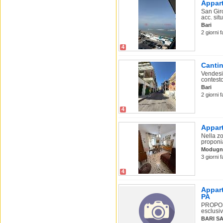
Appart
San Gir
acc. sit
Bari
2 giorni 
4
Cantin
Vendesi
contesto
Bari
2 giorni 
4
Appart
Nella zo
proponia
Modugn
3 giorni 
4
Appart
PA
PROPOST
esclusiv
BARI S