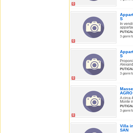
0
Appart
S
In vend
apparta
PUTIGN
3 giorni 
0
Appart
S
Proponi
Alexand
PUTIGN
3 giorni 
0
Masser
AGRO
A circa 
Monte in
PUTIGN
3 giorni 
0
Villa 
SAN