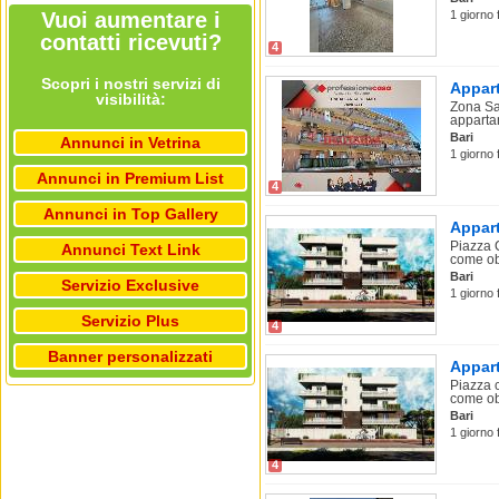
Vuoi aumentare i
1 giorno 
contatti ricevuti?
4
Scopri i nostri servizi di
Appart
visibilità:
Zona Sa
appartam
Bari
Annunci in Vetrina
1 giorno 
Annunci in Premium List
4
Annunci in Top Gallery
Appart
Piazza 
Annunci Text Link
come obi
Bari
Servizio Exclusive
1 giorno 
Servizio Plus
4
Banner personalizzati
Appart
Piazza 
come obi
Bari
1 giorno 
4