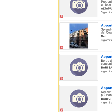
Proponia
un lotto 
ALTAMU
3 giorni 
0
Appart
Splendid
del Quar
Bari
3 giorni 
4
Appart
Borgo de
concepit
BARI S
4 giorni 
0
Appart
Nel cuor
più iconi
BARI C
4 giorni 
0