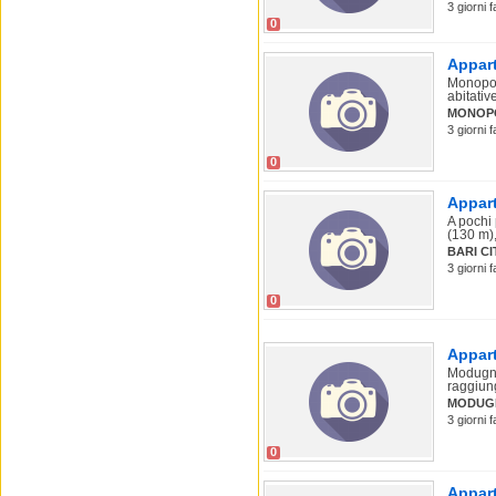
3 giorni 
0
Appart
Monopol
abitativ
MONOP
3 giorni 
0
Appart
A pochi
(130 m),
BARI C
3 giorni 
0
Appart
Modugno
raggiung
MODUG
3 giorni 
0
Appart