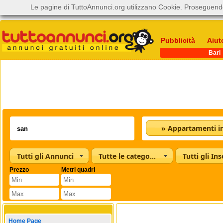
Le pagine di TuttoAnnunci.org utilizzano Cookie. Proseguendo
Pubblicità
Aiut
Bari
Tutti gli Annunci
Tutte le categorie
Tutti gli Ins
Prezzo
Metri quadri
Home Page