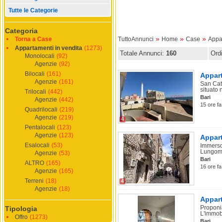
Tutte le Categorie
Categoria
»
»
»
Torna a Case
TuttoAnnunci
Home
Case
Appa
Appartamenti in vendita
(1273)
Totale Annunci:
160
Ord
Monolocali
(92)
Agenzie
(92)
Bilocali
(161)
Appart
Agenzie
(161)
San Cat
situato n
Trilocali
(442)
Bari
Agenzie
(442)
15 ore fa
Quadrilocali
(219)
Agenzie
(219)
4
Pentalocali
(123)
Agenzie
(123)
Appart
Esalocali
(53)
Immerso 
Lungoma
Agenzie
(53)
Bari
ALTRO
(165)
16 ore fa
Agenzie
(165)
Terreni
(18)
4
Agenzie
(18)
Appart
Proponia
Tipologia
L'immobi
Offro
(1273)
Bari