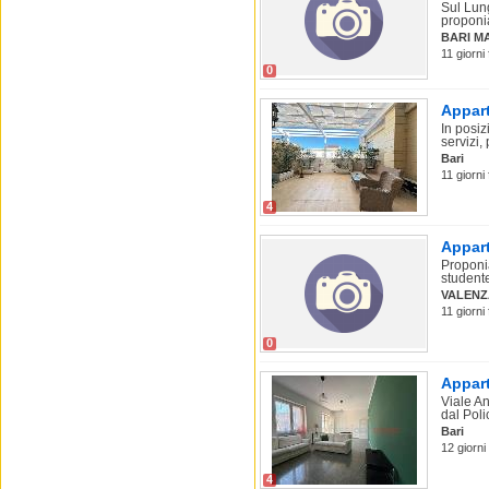
Sul Lun
proponia
BARI M
11 giorni 
0
Appart
In posiz
servizi, 
Bari
11 giorni 
4
Appart
Proponia
studente
VALEN
11 giorni
0
Appart
Viale A
dal Polic
Bari
12 giorni
4