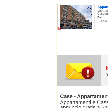
Appart
Via Garg
Caserma
Bari
12 giorni 
4
I
R
Case - Appartamenti 
Appartamenti e Case i
annuncio gratis a Bar