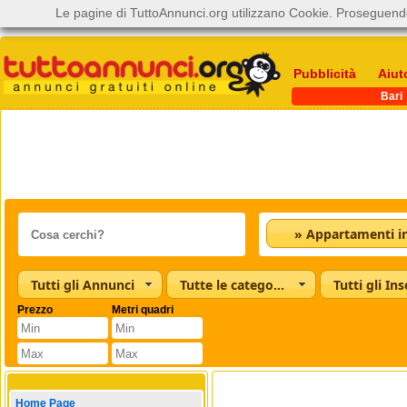
Le pagine di TuttoAnnunci.org utilizzano Cookie. Proseguendo
Pubblicità
Aiut
Bari
Tutti gli Annunci
Tutte le categorie
Tutti gli Ins
Prezzo
Metri quadri
Home Page