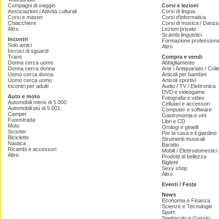
Compagni di viaggio
Corsi e lezioni
Associazioni / Attività culturali
Corsi di lingua
Corsi e master
Corsi d'informatica
Chiacchiere
Corsi di musica / Danza 
Altro
Lezioni private
Scambi linguistici
Incontri
Formazione professiona
Solo amici
Altro
Incroci di sguardi
Trans
Compra e vendi
Donna cerca uomo
Abbigliamento
Donna cerca donna
Arte / Antiquariato / Coll
Uomo cerca donna
Articoli per bambini
Uomo cerca uomo
Articoli sportivi
Incontri per adulti
Audio / TV / Elettronica
DVD e videogame
Auto e moto
Fotografia e video
Automobili meno di 5.000
Cellulari e accessori
Automobili più di 5.001
Computer e software
Camper
Gastronomia e vini
Fuoristrada
Libri e CD
Moto
Orologi e gioielli
Scooter
Per la casa e il giardino
Biciclette
Strumenti musicali
Nautica
Baratto
Ricambi e accessori
Mobili / Elettrodomestici
Altro
Prodotti di bellezza
Biglietti
Sexy shop
Altro
Eventi / Feste
News
Economia e Finanza
Scienze e Tecnologie
Sport
Spettacolo e Gossip