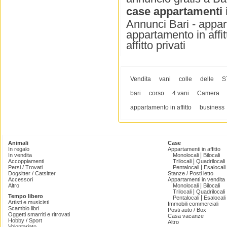
case appartamenti i
Annunci Bari - appart
appartamento in affit
affitto privati
Vendita
vani
colle
delle
S
bari
corso
4 vani
Camera
appartamento in affitto
business
Animali
Case
In regalo
Appartamenti in affitto
|
In vendita
Monolocali
Bilocali
|
Accoppiamenti
Trilocali
Quadrilocali
|
Persi / Trovati
Pentalocali
Esalocali
Dogsitter / Catsitter
Stanze / Posti letto
Accessori
Appartamenti in vendita
|
Altro
Monolocali
Bilocali
|
Trilocali
Quadrilocali
Tempo libero
|
Pentalocali
Esalocali
Artisti e musicisti
Immobili commerciali
Scambio libri
Posti auto / Box
Oggetti smarriti e ritrovati
Casa vacanze
Hobby / Sport
Altro
Volontariato