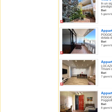
In un si
prestigio
Bari
5 giorni 
4
Appart
POGGIOF
dotata di
Bari
7 giorni f
4
Appart
LOCAZIO
Trivani
Bari
7 giorni f
4
Appart
POGGIOF
Poggiofr
Bari
8 giorni 