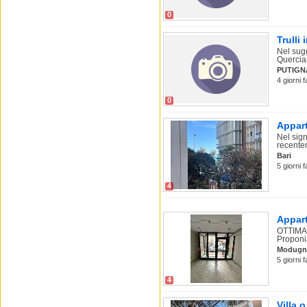
0
Trulli
Nel sugg
Quercia
PUTIGN
4 giorni f
0
Appart
Nel sig
recentem
Bari
5 giorni f
4
Appart
OTTIMA
Proponia
Modugn
5 giorni 
4
Villa o