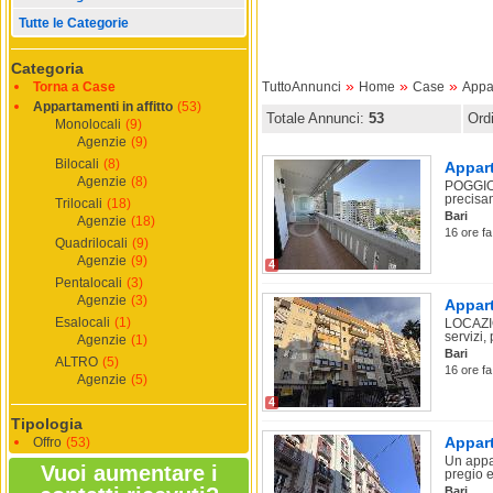
Tutte le Categorie
Categoria
»
»
»
Torna a Case
TuttoAnnunci
Home
Case
Appar
Appartamenti in affitto
(53)
Totale Annunci:
53
Ord
Monolocali
(9)
Agenzie
(9)
Bilocali
(8)
Appart
Agenzie
(8)
POGGIOF
precisam
Trilocali
(18)
Bari
Agenzie
(18)
16 ore fa
Quadrilocali
(9)
Agenzie
(9)
4
Pentalocali
(3)
Agenzie
(3)
Appart
Esalocali
(1)
LOCAZIO
servizi,
Agenzie
(1)
Bari
ALTRO
(5)
16 ore fa
Agenzie
(5)
4
Tipologia
Appart
Offro
(53)
Un appa
Vuoi aumentare i
pregio e
Bari