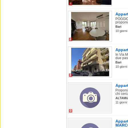
4
Appart
POGGIOF
proponia
Bari
10 giorni
4
Appart
In Via M
due pass
Bari
10 giorni 
4
Appart
Proponia
chi cerc
ALTAM
11 giorni 
0
Appart
MARC