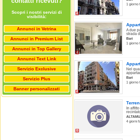
contatti ricevuti?
1 giorno 
Scopri i nostri servizi di
4
visibilità:
Appart
Annunci in Vetrina
A due pa
strada d
Annunci in Premium List
Bari
1 giorno 
Annunci in Top Gallery
4
Annunci Text Link
Appart
Servizio Exclusive
Nel quar
apparta
Bari
Servizio Plus
1 giorno 
Banner personalizzati
4
Terren
In affit
recintato
ALTAM
4 giorni 
0