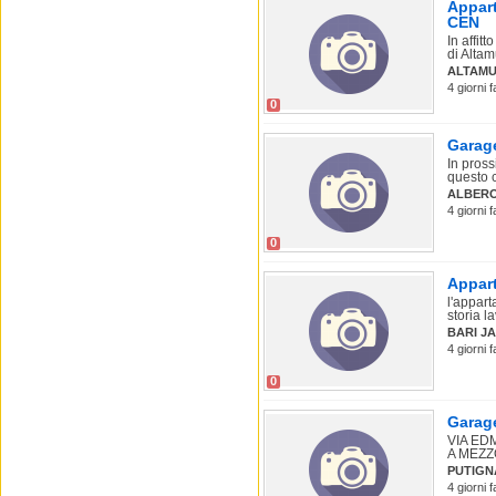
Appart
CEN
In affit
di Altam
ALTAMU
4 giorni f
0
Garage
In pross
questo 
ALBER
4 giorni 
0
Appart
l'appart
storia la
BARI JA
4 giorni 
0
Garage
VIA ED
A MEZZO
PUTIGN
4 giorni 