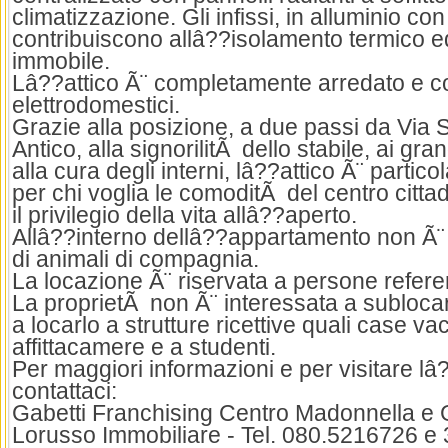
climatizzazione. Gli infissi, in alluminio con
contribuiscono allâ??isolamento termico e
immobile.
Lâ??attico Ã¨ completamente arredato e co
elettrodomestici.
Grazie alla posizione, a due passi da Via
Antico, alla signorilitÃ dello stabile, ai gra
alla cura degli interni, lâ??attico Ã¨ partic
per chi voglia le comoditÃ del centro citt
il privilegio della vita allâ??aperto.
Allâ??interno dellâ??appartamento non Ã¨ 
di animali di compagnia.
La locazione Ã¨ riservata a persone refere
La proprietÃ non Ã¨ interessata a subloca
a locarlo a strutture ricettive quali case v
affittacamere e a studenti.
Per maggiori informazioni e per visitare l
contattaci:
Gabetti Franchising Centro Madonnella e G
Lorusso Immobiliare - Tel. 080.5216726 e