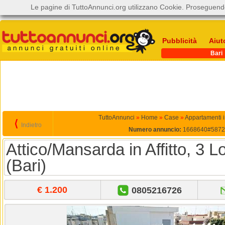
Le pagine di TuttoAnnunci.org utilizzano Cookie. Proseguendo
Pubblicità
Aiut
Bari
TuttoAnnunci
»
Home
»
Case
»
Appartamenti in
⟨
Indietro
Numero annuncio:
1668640#5872
Attico/Mansarda in Affitto, 3 L
(Bari)
€ 1.200
0805216726