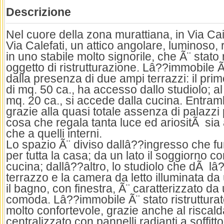
Descrizione
Nel cuore della zona murattiana, in Via Cai
Via Calefati, un attico angolare, luminoso, 
in uno stabile molto signorile, che Ã¨ stat
oggetto di ristrutturazione. Lâ??immobile Ã
dalla presenza di due ampi terrazzi: il prim
di mq. 50 ca., ha accesso dallo studiolo; a
mq. 20 ca., si accede dalla cucina. Entram
grazie alla quasi totale assenza di palazzi p
cosa che regala tanta luce ed ariositÃ sia 
che a quelli interni.
Lo spazio Ã¨ diviso dallâ??ingresso che 
per tutta la casa; da un lato il soggiorno 
cucina; dallâ??altro, lo studiolo che dÃ l
terrazzo e la camera da letto illuminata da
il bagno, con finestra, Ã¨ caratterizzato d
comoda. Lâ??immobile Ã¨ stato ristrutturat
molto confortevole, grazie anche al risca
centralizzato con pannelli radianti a soffitto