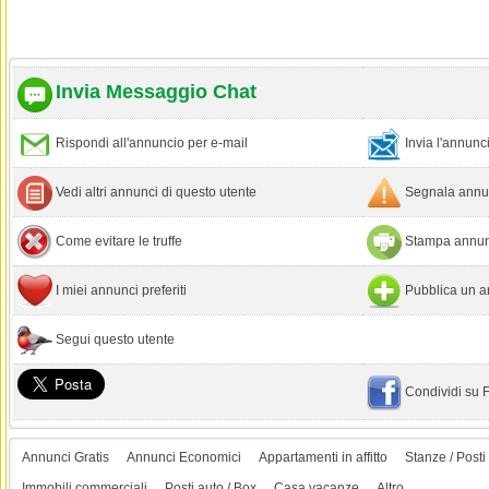
Invia Messaggio Chat
Rispondi all'annuncio per e-mail
Invia l'annun
Vedi altri annunci di questo utente
Segnala annun
Come evitare le truffe
Stampa annun
I miei annunci preferiti
Pubblica un a
Segui questo utente
Condividi su
Annunci Gratis
Annunci Economici
Appartamenti in affitto
Stanze / Posti 
Immobili commerciali
Posti auto / Box
Casa vacanze
Altro