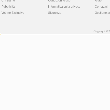
Chi siamo
Condizioni d'uso
Aiuto
Pubblicità
Informativa sulla privacy
Contattaci
Vetrine Exclusive
Sicurezza
Gestione a
Copyright © 