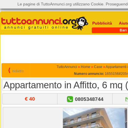
Le pagine di TuttoAnnunci.org utilizzano Cookie. Proseguendo
Pubblicità
Aiut
Bari
TuttoAnnunci
»
Home
»
Case
»
Appartamenti in
⟨
Indietro
Numero annuncio:
1655156#205
Appartamento in Affitto, 6 mq (
€ 40
0805348744