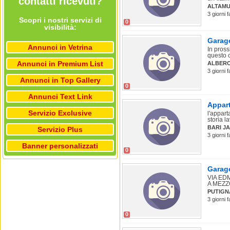
contatti ricevuti?
ALTAMU
3 giorni f
Scopri i nostri servizi di
0
visibilità:
Garage
Annunci in Vetrina
In pross
questo 
Annunci in Premium List
ALBER
3 giorni 
Annunci in Top Gallery
0
Annunci Text Link
Appart
Servizio Exclusive
l'appart
storia la
BARI JA
Servizio Plus
3 giorni 
Banner personalizzati
0
Garage
VIA ED
A MEZZO
PUTIGN
3 giorni 
0