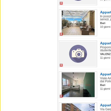
0
Appart
In posiz
servizi, 
Bari
10 giorni 
4
Appart
Proponia
studente
VALEN
11 giorni
0
Appart
Viale A
dal Polic
Bari
11 giorni
4
Appart
Via Garg