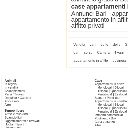
case appartamenti i
Annunci Bari - appart
appartamento in affit
affitto privati
Vendita
vani
colle
delle
S
bari
corso
Camera
4 vani
appartamento in affitto
business
Animali
Case
In regalo
Appartamenti in affitto
|
In vendita
Monolocali
Bilocali
|
Accoppiamenti
Trilocali
Quadrilocali
|
Persi / Trovati
Pentalocali
Esalocali
Dogsitter / Catsitter
Stanze / Posti letto
Accessori
Appartamenti in vendita
|
Altro
Monolocali
Bilocali
|
Trilocali
Quadrilocali
Tempo libero
|
Pentalocali
Esalocali
Artisti e musicisti
Immobili commerciali
Scambio libri
Posti auto / Box
Oggetti smarriti e ritrovati
Casa vacanze
Hobby / Sport
Altro
Volontariato