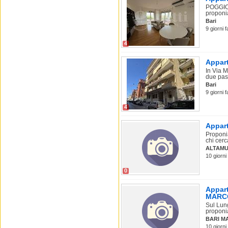
POGGIOF
proponia
Bari
9 giorni f
4
Appart
In Via M
due pass
Bari
9 giorni f
4
Appart
Proponia
chi cerc
ALTAM
10 giorni 
0
Appart
MARC
Sul Lun
proponia
BARI M
10 giorni 