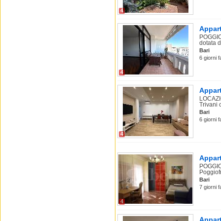
4
Appart
POGGIOF
dotata di
Bari
6 giorni f
4
Appart
LOCAZIO
Trivani
Bari
6 giorni f
4
Appart
POGGIOF
Poggiofr
Bari
7 giorni 
4
Appart