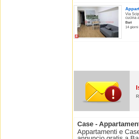
Appart
Via Scip
cucina ab
Bari
14 giorni
4
I
R
Case - Appartamenti 
Appartamenti e Case i
annuncio gratis a Bar