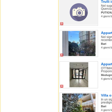
Trulli
Nel sugg
Quercia
PUTIGN
4 giorni f
0
Appart
Nel sig
recentem
Bari
4 giorni f
4
Appart
OTTIMA
Proponia
Modugn
4 giorni 
4
Villa o
In un si
prestigio
Bari
4 giorni 