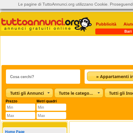
Le pagine di TuttoAnnunci.org utilizzano Cookie. Proseguendo
Pubblicità
Aiut
Bari
Tutti gli Annunci
Tutte le categorie
Tutti gli Ins
Prezzo
Metri quadri
Home Page