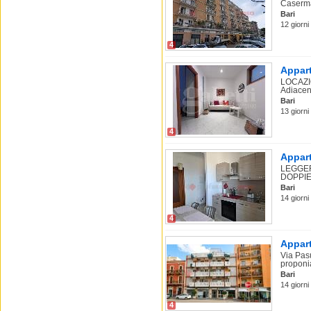
Caserma
Bari
12 giorni 
4
Appart
LOCAZI
Adiacen
Bari
13 giorni 
4
Appart
LEGGER
DOPPIE .
Bari
14 giorni
4
Appart
Via Pasu
proponia
Bari
14 giorni 
4