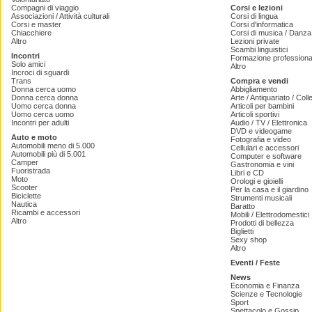
Compagni di viaggio
Corsi e lezioni
Associazioni / Attività culturali
Corsi di lingua
Corsi e master
Corsi d'informatica
Chiacchiere
Corsi di musica / Danza 
Altro
Lezioni private
Scambi linguistici
Incontri
Formazione professiona
Solo amici
Altro
Incroci di sguardi
Trans
Compra e vendi
Donna cerca uomo
Abbigliamento
Donna cerca donna
Arte / Antiquariato / Coll
Uomo cerca donna
Articoli per bambini
Uomo cerca uomo
Articoli sportivi
Incontri per adulti
Audio / TV / Elettronica
DVD e videogame
Auto e moto
Fotografia e video
Automobili meno di 5.000
Cellulari e accessori
Automobili più di 5.001
Computer e software
Camper
Gastronomia e vini
Fuoristrada
Libri e CD
Moto
Orologi e gioielli
Scooter
Per la casa e il giardino
Biciclette
Strumenti musicali
Nautica
Baratto
Ricambi e accessori
Mobili / Elettrodomestici
Altro
Prodotti di bellezza
Biglietti
Sexy shop
Altro
Eventi / Feste
News
Economia e Finanza
Scienze e Tecnologie
Sport
Spettacolo e Gossip