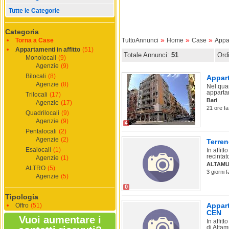
Tutte le Categorie
Categoria
»
»
»
Torna a Case
TuttoAnnunci
Home
Case
Appar
Appartamenti in affitto
(51)
Totale Annunci:
51
Ord
Monolocali
(9)
Agenzie
(9)
Bilocali
(8)
Appart
Agenzie
(8)
Nel quar
apparta
Trilocali
(17)
Bari
Agenzie
(17)
21 ore fa
Quadrilocali
(9)
Agenzie
(9)
4
Pentalocali
(2)
Agenzie
(2)
Terren
Esalocali
(1)
In affit
recintato
Agenzie
(1)
ALTAM
ALTRO
(5)
3 giorni 
Agenzie
(5)
0
Tipologia
Appart
Offro
(51)
CEN
Vuoi aumentare i
In affit
di Altam