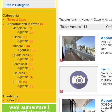
Tutte le Categorie
Categoria
»
»
»
Torna a Case
TuttoAnnunci
Home
Case
Appar
Appartamenti in affitto
(53)
Totale Annunci:
18
Ord
Monolocali
(9)
Agenzie
(9)
Bilocali
(8)
Appart
Agenzie
(8)
POGGIOF
precisam
Trilocali
(18)
Bari
Agenzie
(18)
16 ore fa
Quadrilocali
(9)
Agenzie
(9)
4
Pentalocali
(3)
Agenzie
(3)
Trulli
Esalocali
(1)
Nel sugg
Quercia
Agenzie
(1)
PUTIGN
ALTRO
(5)
4 giorni f
Agenzie
(5)
0
Tipologia
Appart
Offro
(18)
POGGIOF
Vuoi aumentare i
dotata di
Bari