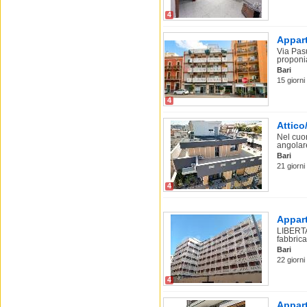
4
Appart
Via Pasu
proponia
Bari
15 giorni 
4
Attico
Nel cuor
angolare
Bari
21 giorni
4
Appart
LIBERTA
fabbrica
Bari
22 giorni 
4
Appart