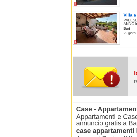
4
Villa a
PALESE
ANNO In 
Bari
25 giorni 
4
I
R
Case - Appartamenti 
Appartamenti e Case i
annuncio gratis a Bar
case appartamenti in