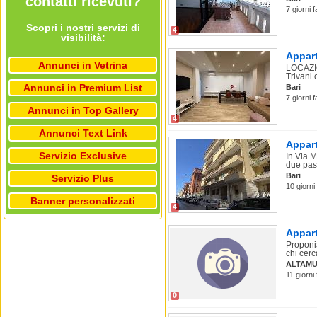
contatti ricevuti?
7 giorni f
Scopri i nostri servizi di
4
visibilità:
Appart
Annunci in Vetrina
LOCAZIO
Trivani
Annunci in Premium List
Bari
7 giorni f
Annunci in Top Gallery
4
Annunci Text Link
Appart
Servizio Exclusive
In Via M
due pass
Bari
Servizio Plus
10 giorni 
Banner personalizzati
4
Appart
Proponia
chi cerc
ALTAM
11 giorni 
0