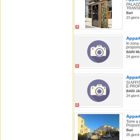
PALAZZ
TRANSIT
Bari
23 giorni 
4
Appart
In zona
proponia
BARI M
24 giorni 
0
Appart
SI AFF
E PROP
BARI JA
24 giorni 
0
Appart
Torre a 
Proponi
Bari
25 giorni 