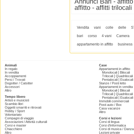
Annunci Bari - affitto tr
affitto - affitti trilocal
Vendita
vani
colle
delle
S
bari
corso
4 vani
Camera
appartamento in affitto
business
Animali
Case
In regalo
Appartamenti in affitto
|
In vendita
Monolocali
Bilocali
|
Accoppiamenti
Trilocali
Quadrilocali
|
Persi / Trovati
Pentalocali
Esalocali
Dogsitter / Catsitter
Stanze / Posti letto
Accessori
Appartamenti in vendita
|
Altro
Monolocali
Bilocali
|
Trilocali
Quadrilocali
Tempo libero
|
Pentalocali
Esalocali
Artisti e musicisti
Immobili commerciali
Scambio libri
Posti auto / Box
Oggetti smarriti e ritrovati
Casa vacanze
Hobby / Sport
Altro
Volontariato
Compagni di viaggio
Corsi e lezioni
Associazioni / Attività culturali
Corsi di lingua
Corsi e master
Corsi d'informatica
Chiacchiere
Corsi di musica / Danza 
Altro
Lezioni private