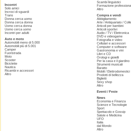
Scambi linguistici
Incontri
Formazione professiona
Solo amici
Altro
Incroci di sguardi
Trans
Compra e vendi
Donna cerca uomo
Abbigliamento
Donna cerca donna
Arte / Antiquariato / Coll
Uomo cerca donna
Articoli per bambini
Uomo cerca uomo
Articoli sportivi
Incontri per adulti
Audio / TV / Elettronica
DVD e videogame
Auto e moto
Fotografia e video
Automobili meno di 5.000
Cellulari e accessori
Automobili più di 5.001
Computer e software
Camper
Gastronomia e vini
Fuoristrada
Libri e CD
Moto
Orologi e gioielli
Scooter
Per la casa e il giardino
Biciclette
Strumenti musicali
Nautica
Baratto
Ricambi e accessori
Mobili / Elettrodomestici
Altro
Prodotti di bellezza
Biglietti
Sexy shop
Altro
Eventi / Feste
News
Economia e Finanza
Scienze e Tecnologie
Sport
Spettacolo e Gossip
Salute e Medicina
UFO
Italia
dal Mondo
Altro