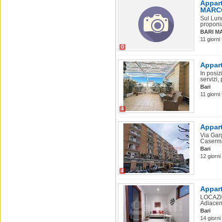
Appart
MARC
Sul Lun
proponia
BARI M
11 giorni 
0
Appart
In posiz
servizi, 
Bari
11 giorni 
4
Appart
Via Garg
Caserma
Bari
12 giorni 
4
Appart
LOCAZI
Adiacen
Bari
14 giorni 