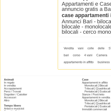
Appartamenti e Case i
annuncio gratis a Bar
case appartamenti in
Annunci Bari - bilocali
bilocale - monolocale i
bilocali - cerco monolo
Vendita
vani
colle
delle
S
bari
corso
4 vani
Camera
appartamento in affitto
business
Animali
Case
In regalo
Appartamenti in affitto
|
In vendita
Monolocali
Bilocali
|
Accoppiamenti
Trilocali
Quadrilocali
|
Persi / Trovati
Pentalocali
Esalocali
Dogsitter / Catsitter
Stanze / Posti letto
Accessori
Appartamenti in vendita
|
Altro
Monolocali
Bilocali
|
Trilocali
Quadrilocali
Tempo libero
|
Pentalocali
Esalocali
Artisti e musicisti
Immobili commerciali