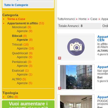
Tutte le Categorie
Categoria
»
»
»
Torna a Case
TuttoAnnunci
Home
Case
Appar
Appartamenti in affitto
(53)
Totale Annunci:
8
Ord
Monolocali
(9)
Agenzie
(9)
Bilocali
(8)
Appart
Agenzie
(8)
CEN
In affit
Trilocali
(18)
di Altam
Agenzie
(18)
ALTAMU
Quadrilocali
(9)
4 giorni f
Agenzie
(9)
0
Pentalocali
(3)
Agenzie
(3)
Appart
Esalocali
(1)
Nel sig
recentem
Agenzie
(1)
Bari
ALTRO
(5)
5 giorni f
Agenzie
(5)
4
Tipologia
Appart
Offro
(8)
POGGIOF
Vuoi aumentare i
proponia
Bari