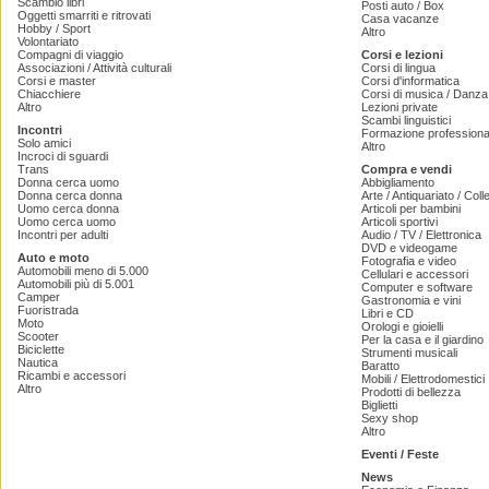
Scambio libri
Posti auto / Box
Oggetti smarriti e ritrovati
Casa vacanze
Hobby / Sport
Altro
Volontariato
Compagni di viaggio
Corsi e lezioni
Associazioni / Attività culturali
Corsi di lingua
Corsi e master
Corsi d'informatica
Chiacchiere
Corsi di musica / Danza 
Altro
Lezioni private
Scambi linguistici
Incontri
Formazione professiona
Solo amici
Altro
Incroci di sguardi
Trans
Compra e vendi
Donna cerca uomo
Abbigliamento
Donna cerca donna
Arte / Antiquariato / Coll
Uomo cerca donna
Articoli per bambini
Uomo cerca uomo
Articoli sportivi
Incontri per adulti
Audio / TV / Elettronica
DVD e videogame
Auto e moto
Fotografia e video
Automobili meno di 5.000
Cellulari e accessori
Automobili più di 5.001
Computer e software
Camper
Gastronomia e vini
Fuoristrada
Libri e CD
Moto
Orologi e gioielli
Scooter
Per la casa e il giardino
Biciclette
Strumenti musicali
Nautica
Baratto
Ricambi e accessori
Mobili / Elettrodomestici
Altro
Prodotti di bellezza
Biglietti
Sexy shop
Altro
Eventi / Feste
News