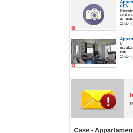
Appart
CEN
Bilocale
centro cit
ALTAMU
22 giorni
0
Appart
Nel pie
ristrutt
Bari
26 giorni
4
I
R
Case - Appartamenti 