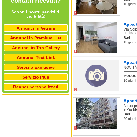
contatti ricevuti?
10 giorni
Scopri i nostri servizi di
4
visibilità:
Appart
Annunci in Vetrina
Via Scip
cucina ab
Annunci in Premium List
Bari
15 giorni
Annunci in Top Gallery
4
Annunci Text Link
Appart
Servizio Exclusive
NOVITÀ
——————
MODUG
Servizio Plus
18 giorni
Banner personalizzati
0
Appart
A due pa
e Via Me
Bari
20 giorni
4