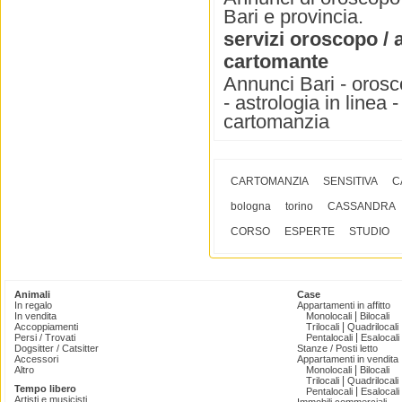
Bari e provincia.
servizi oroscopo / 
cartomante
Annunci Bari - orosc
- astrologia in linea
cartomanzia
CARTOMANZIA
SENSITIVA
C
bologna
torino
CASSANDRA
CORSO
ESPERTE
STUDIO
Animali
Case
In regalo
Appartamenti in affitto
|
In vendita
Monolocali
Bilocali
|
Accoppiamenti
Trilocali
Quadrilocali
|
Persi / Trovati
Pentalocali
Esalocali
Dogsitter / Catsitter
Stanze / Posti letto
Accessori
Appartamenti in vendita
|
Altro
Monolocali
Bilocali
|
Trilocali
Quadrilocali
Tempo libero
|
Pentalocali
Esalocali
Artisti e musicisti