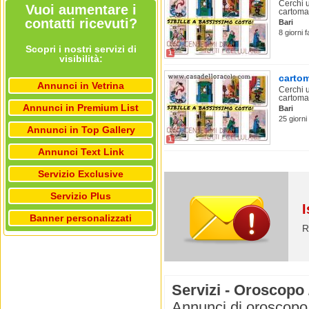
Cerchi u
Vuoi aumentare i
cartoman
contatti ricevuti?
Bari
8 giorni 
Scopri i nostri servizi di
1
visibilità:
cartom
Annunci in Vetrina
Cerchi u
cartoman
Annunci in Premium List
Bari
25 giorni
Annunci in Top Gallery
1
Annunci Text Link
Servizio Exclusive
Servizio Plus
I
Banner personalizzati
R
Servizi - Oroscopo 
Annunci di oroscopo e