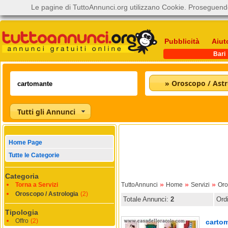
Le pagine di TuttoAnnunci.org utilizzano Cookie. Proseguendo
Pubblicità
Aiut
Bari
» Oroscopo / Astr
Tutti gli Annunci
Home Page
Tutte le Categorie
Categoria
»
»
»
Torna a Servizi
TuttoAnnunci
Home
Servizi
Oro
Oroscopo / Astrologia
(2)
Totale Annunci:
2
Ord
Tipologia
Offro
(2)
cartom