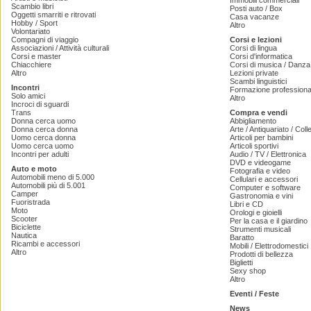
Immobili commerciali
Scambio libri
Posti auto / Box
Oggetti smarriti e ritrovati
Casa vacanze
Hobby / Sport
Altro
Volontariato
Compagni di viaggio
Corsi e lezioni
Associazioni / Attività culturali
Corsi di lingua
Corsi e master
Corsi d'informatica
Chiacchiere
Corsi di musica / Danza 
Altro
Lezioni private
Scambi linguistici
Incontri
Formazione professiona
Solo amici
Altro
Incroci di sguardi
Trans
Compra e vendi
Donna cerca uomo
Abbigliamento
Donna cerca donna
Arte / Antiquariato / Coll
Uomo cerca donna
Articoli per bambini
Uomo cerca uomo
Articoli sportivi
Incontri per adulti
Audio / TV / Elettronica
DVD e videogame
Auto e moto
Fotografia e video
Automobili meno di 5.000
Cellulari e accessori
Automobili più di 5.001
Computer e software
Camper
Gastronomia e vini
Fuoristrada
Libri e CD
Moto
Orologi e gioielli
Scooter
Per la casa e il giardino
Biciclette
Strumenti musicali
Nautica
Baratto
Ricambi e accessori
Mobili / Elettrodomestici
Altro
Prodotti di bellezza
Biglietti
Sexy shop
Altro
Eventi / Feste
News