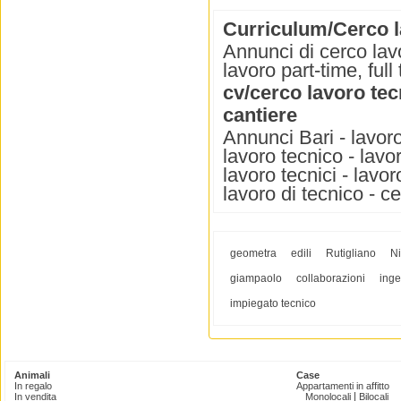
Curriculum/Cerco la
Annunci di cerco lavo
lavoro part-time, ful
cv/cerco lavoro tecn
cantiere
Annunci Bari - lavoro
lavoro tecnico - lavo
lavoro tecnici - lavo
lavoro di tecnico - c
geometra
edili
Rutigliano
Ni
giampaolo
collaborazioni
ing
impiegato tecnico
Animali
Case
In regalo
Appartamenti in affitto
|
In vendita
Monolocali
Bilocali