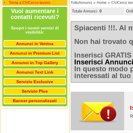
»
»
Torna a CV/Cerco lavoro
TuttoAnnunci
Home
CV/Cerco lav
Vuoi aumentare i
Totale Annunci:
0
Ord
contatti ricevuti?
Spiacenti !!!. A
Scopri i nostri servizi di
visibilità:
Non hai trovato q
Annunci in Vetrina
Annunci in Premium List
Inserisci GRATIS 
Inserisci Annunc
Annunci in Top Gallery
In questo modo po
Annunci Text Link
interessati al tu
Servizio Exclusive
Servizio Plus
Banner personalizzati
I
R