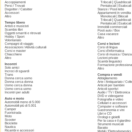
|
Accoppiamenti
Trilocali
Quadrilocali
|
Persi / Trovati
Pentalocali
Esalocali
Dogsitter / Catsitter
Stanze / Posti letto
Accessori
Appartamenti in vendita
|
Altro
Monolocali
Bilocali
|
Trilocali
Quadrilocali
Tempo libero
|
Pentalocali
Esalocali
Artisti e musicisti
Immobili commerciali
Scambio libri
Posti auto / Box
Oggetti smarriti e ritrovati
Casa vacanze
Hobby / Sport
Altro
Volontariato
Compagni di viaggio
Corsi e lezioni
Associazioni / Attività culturali
Corsi di lingua
Corsi e master
Corsi d'informatica
Chiacchiere
Corsi di musica / Danza 
Altro
Lezioni private
Scambi linguistici
Incontri
Formazione professiona
Solo amici
Altro
Incroci di sguardi
Trans
Compra e vendi
Donna cerca uomo
Abbigliamento
Donna cerca donna
Arte / Antiquariato / Coll
Uomo cerca donna
Articoli per bambini
Uomo cerca uomo
Articoli sportivi
Incontri per adulti
Audio / TV / Elettronica
DVD e videogame
Auto e moto
Fotografia e video
Automobili meno di 5.000
Cellulari e accessori
Automobili più di 5.001
Computer e software
Camper
Gastronomia e vini
Fuoristrada
Libri e CD
Moto
Orologi e gioielli
Scooter
Per la casa e il giardino
Biciclette
Strumenti musicali
Nautica
Baratto
Ricambi e accessori
Mobili / Elettrodomestici