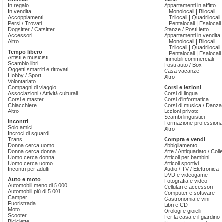
In regalo
Appartamenti in affitto
|
In vendita
Monolocali
Bilocali
|
Accoppiamenti
Trilocali
Quadrilocali
|
Persi / Trovati
Pentalocali
Esalocali
Dogsitter / Catsitter
Stanze / Posti letto
Accessori
Appartamenti in vendita
|
Altro
Monolocali
Bilocali
|
Trilocali
Quadrilocali
Tempo libero
|
Pentalocali
Esalocali
Artisti e musicisti
Immobili commerciali
Scambio libri
Posti auto / Box
Oggetti smarriti e ritrovati
Casa vacanze
Hobby / Sport
Altro
Volontariato
Compagni di viaggio
Corsi e lezioni
Associazioni / Attività culturali
Corsi di lingua
Corsi e master
Corsi d'informatica
Chiacchiere
Corsi di musica / Danza 
Altro
Lezioni private
Scambi linguistici
Incontri
Formazione professiona
Solo amici
Altro
Incroci di sguardi
Trans
Compra e vendi
Donna cerca uomo
Abbigliamento
Donna cerca donna
Arte / Antiquariato / Coll
Uomo cerca donna
Articoli per bambini
Uomo cerca uomo
Articoli sportivi
Incontri per adulti
Audio / TV / Elettronica
DVD e videogame
Auto e moto
Fotografia e video
Automobili meno di 5.000
Cellulari e accessori
Automobili più di 5.001
Computer e software
Camper
Gastronomia e vini
Fuoristrada
Libri e CD
Moto
Orologi e gioielli
Scooter
Per la casa e il giardino
Biciclette