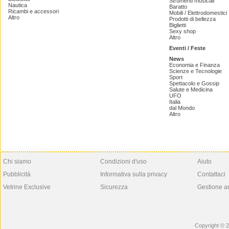
Strumenti musicali
Nautica
Baratto
Ricambi e accessori
Mobili / Elettrodomestici
Altro
Prodotti di bellezza
Biglietti
Sexy shop
Altro
Eventi / Feste
News
Economia e Finanza
Scienze e Tecnologie
Sport
Spettacolo e Gossip
Salute e Medicina
UFO
Italia
dal Mondo
Altro
Chi siamo
Condizioni d'uso
Aiuto
Pubblicità
Informativa sulla privacy
Contattaci
Vetrine Exclusive
Sicurezza
Gestione a
Copyright © 