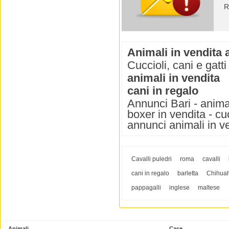
R
Animali in vendita 
Cuccioli, cani e gatti
animali in vendita
cani in regalo
Annunci Bari - animali
boxer in vendita - cuc
annunci animali in v
Cavalli puledri
roma
cavalli
cani in regalo
barletta
Chihua
pappagalli
inglese
maltese
Animali
Case