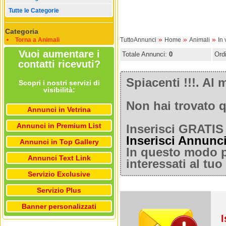
Tutte le Categorie
Categoria
»
»
»
Torna a Animali
TuttoAnnunci
Home
Animali
In 
Vuoi aumentare i
Totale Annunci:
0
Ord
contatti ricevuti?
Spiacenti !!!. A
Scopri i nostri servizi di
visibilità:
Non hai trovato q
Annunci in Vetrina
Annunci in Premium List
Inserisci GRATIS 
Inserisci Annunc
Annunci in Top Gallery
In questo modo po
Annunci Text Link
interessati al tu
Servizio Exclusive
Servizio Plus
Banner personalizzati
I