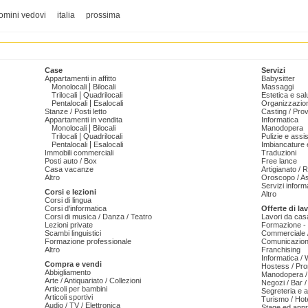
omini vedovi
italia
prossima
Case
Servizi
Appartamenti in affitto
Babysitter
|
Monolocali
Bilocali
Massaggi
|
Trilocali
Quadrilocali
Estetica e sal
|
Pentalocali
Esalocali
Organizzazion
Stanze / Posti letto
Casting / Prov
Appartamenti in vendita
Informatica
|
Monolocali
Bilocali
Manodopera
|
Trilocali
Quadrilocali
Pulizie e ass
|
Pentalocali
Esalocali
Imbiancature e
Immobili commerciali
Traduzioni
Posti auto / Box
Free lance
Casa vacanze
Artigianato / 
Altro
Oroscopo / As
Servizi informa
Corsi e lezioni
Altro
Corsi di lingua
Corsi d'informatica
Offerte di la
Corsi di musica / Danza / Teatro
Lavori da cas
Lezioni private
Formazione - 
Scambi linguistici
Commerciale /
Formazione professionale
Comunicazion
Altro
Franchising
Informatica /
Compra e vendi
Hostess / Pr
Abbigliamento
Manodopera /
Arte / Antiquariato / Collezioni
Negozi / Bar /
Articoli per bambini
Segreteria e 
Articoli sportivi
Turismo / Hot
Audio / TV / Elettronica
Stage ed appr