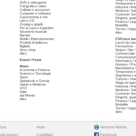
DVD e videogame
Temporanei e 
Fotografia e video
Industria / Art
Cellulari e accessori
Medicina / Sal
Computer e software
Customer Serv
Gastronomia e vini
Dirigenti, qua
Libri e CD
Finanza / Leg
Orologi e gioielli
Modelli/e
Per la casa e il giardino
Tecnici / Inge
Strumenti musicali
Altro
Baratto
Mobili / Elettrodomestici
CV/Cerco lav
Prodotti di bellezza
Lavori da cas
Biglietti
Formazione - 
Sexy shop
Negozi / Bar /
Altro
Commerciale v
Comunicazion
Eventi / Feste
Informatica /
Hostess / Pr
News
Manodopera /
Economia e Finanza
Temporanei e 
Scienze e Tecnologie
Segreteria e 
Sport
Turismo / Hot
Spettacolo e Gossip
Stage ed appr
Salute e Medicina
Industria / Art
UFO
Medicina / Sal
Italia
Customer Serv
dal Mondo
Dirigenti, qua
Altro
Finanza / Leg
Modelli/e
Tecnici / Inge
Altro
'uso
Aiuto
Versione Mobile
ulla privacy
Contattaci
Facebook