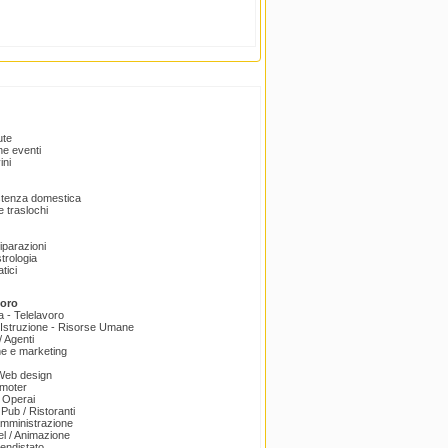
ute
e eventi
ini
istenza domestica
 traslochi
Riparazioni
trologia
tici
voro
a - Telelavoro
Istruzione - Risorse Umane
 Agenti
e e marketing
 Web design
omoter
 Operai
 Pub / Ristoranti
amministrazione
el / Animazione
endistato