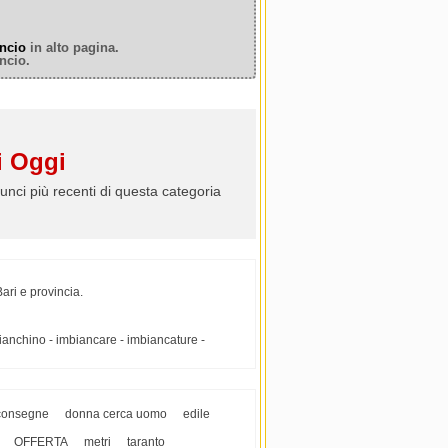
ncio
in alto pagina.
ncio.
 Oggi
unci più recenti di questa categoria
Bari e provincia.
imbianchino - imbiancare - imbiancature -
consegne
donna cerca uomo
edile
OFFERTA
metri
taranto