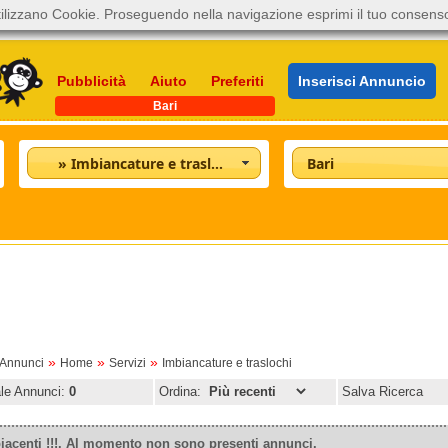
ilizzano Cookie. Proseguendo nella navigazione esprimi il tuo consens
Pubblicità
Aiuto
Preferiti
Inserisci Annuncio
Bari
» Imbiancature e traslochi
Bari
»
»
»
oAnnunci
Home
Servizi
Imbiancature e traslochi
ale Annunci:
0
Ordina:
Salva Ricerca
iacenti !!!. Al momento non sono presenti annunci.