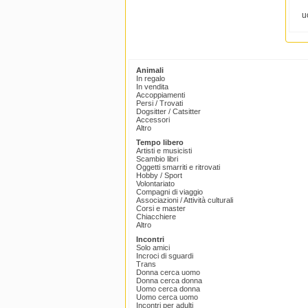
u
Animali
In regalo
In vendita
Accoppiamenti
Persi / Trovati
Dogsitter / Catsitter
Accessori
Altro
Tempo libero
Artisti e musicisti
Scambio libri
Oggetti smarriti e ritrovati
Hobby / Sport
Volontariato
Compagni di viaggio
Associazioni / Attività culturali
Corsi e master
Chiacchiere
Altro
Incontri
Solo amici
Incroci di sguardi
Trans
Donna cerca uomo
Donna cerca donna
Uomo cerca donna
Uomo cerca uomo
Incontri per adulti