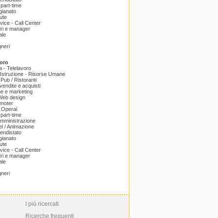
part-time
igianato
ute
ice - Call Center
dri e manager
ale
gneri
oro
a - Telelavoro
Istruzione - Risorse Umane
 Pub / Ristoranti
endite e acquisti
e e marketing
 Web design
omoter
 Operai
part-time
amministrazione
el / Animazione
endistato
igianato
ute
ice - Call Center
dri e manager
ale
gneri
I più ricercati
Ricerche frequenti