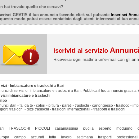
n hai trovato quello che cercavi?
serisci GRATIS il tuo annuncio facendo click sul pulsante
Inserisci Annu
 questo modo potrai essere contattato dagli utenti interessati al tuo annu
Annunci
Iscriviti al servizio
Riceverai ogni mattina un'e-mail con gli ann
vizi - Imbiancature e traslochi a Bari
unci di servizi di Imbiancature e traslochi a Bari. Pubblica il tuo annuncio gratis a 
vizi imbiancature e traslochi
mpo
unci Bari - fai da te - colori - pittura - pareti - traslochi - cartongesso - trasloco - 
sporti traslochi - ditte traslochi - traslochi internazionali - trasporti e traslochi
ari
TRASLOCHI
PICCOLI
casamassima
puglia
esperto
modugno
uropa
campo
accurati
tutta
lavoro
settimana
trasporti
professionali