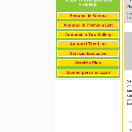
Scopri i nostri servizi di
visibilità:
No
In
Annunci in Vetrina
In
Annunci in Premium List
Annunci in Top Gallery
Annunci Text Link
Servizio Exclusive
Servizio Plus
Banner personalizzati
Ser
Ann
ser
ca
Ann
tra
b
e