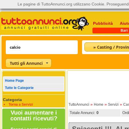
Le pagine di TuttoAnnunci.org utilizzano Cookie. Proseguendo
Pubblicità
Aiut
Bari
» Casting / Provin
Tutti gli Annunci
Home Page
Tutte le Categorie
Categoria
»
»
»
Torna a Servizi
TuttoAnnunci
Home
Servizi
Cas
Vuoi aumentare i
Totale Annunci:
0
Ord
contatti ricevuti?