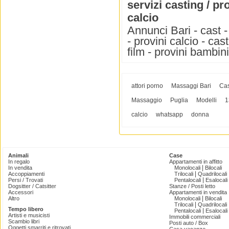
servizi casting / pr
calcio
Annunci Bari - cast - 
- provini calcio - cast
film - provini bambini
attori porno
Massaggi Bari
Cas
Massaggio
Puglia
Modelli
1
calcio
whatsapp
donna
Animali
Case
In regalo
Appartamenti in affitto
|
In vendita
Monolocali
Bilocali
|
Accoppiamenti
Trilocali
Quadrilocali
|
Persi / Trovati
Pentalocali
Esalocali
Dogsitter / Catsitter
Stanze / Posti letto
Accessori
Appartamenti in vendita
|
Altro
Monolocali
Bilocali
|
Trilocali
Quadrilocali
Tempo libero
|
Pentalocali
Esalocali
Artisti e musicisti
Immobili commerciali
Scambio libri
Posti auto / Box
Oggetti smarriti e ritrovati