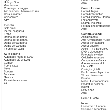
Casa vacanze
Hobby / Sport
Altro
Volontariato
Compagni di viaggio
Corsi e lezioni
Associazioni / Attività culturali
Corsi di lingua
Corsi e master
Corsi d'informatica
Chiacchiere
Corsi di musica / Danza 
Altro
Lezioni private
Scambi linguistici
Incontri
Formazione professiona
Solo amici
Altro
Incroci di sguardi
Trans
Compra e vendi
Donna cerca uomo
Abbigliamento
Donna cerca donna
Arte / Antiquariato / Coll
Uomo cerca donna
Articoli per bambini
Uomo cerca uomo
Articoli sportivi
Incontri per adulti
Audio / TV / Elettronica
DVD e videogame
Auto e moto
Fotografia e video
Automobili meno di 5.000
Cellulari e accessori
Automobili più di 5.001
Computer e software
Camper
Gastronomia e vini
Fuoristrada
Libri e CD
Moto
Orologi e gioielli
Scooter
Per la casa e il giardino
Biciclette
Strumenti musicali
Nautica
Baratto
Ricambi e accessori
Mobili / Elettrodomestici
Altro
Prodotti di bellezza
Biglietti
Sexy shop
Altro
Eventi / Feste
News
Economia e Finanza
Scienze e Tecnologie