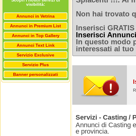
Spiacenti !!!. A
Scopri i nostri servizi di
visibilità:
Non hai trovato q
Annunci in Vetrina
Annunci in Premium List
Inserisci GRATIS 
Inserisci Annunc
Annunci in Top Gallery
In questo modo po
Annunci Text Link
interessati al tu
Servizio Exclusive
Servizio Plus
Banner personalizzati
I
R
Servizi - Casting / 
Annunci di Casting e 
e provincia.