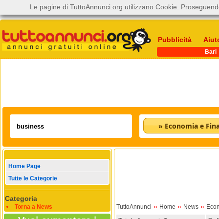
Le pagine di TuttoAnnunci.org utilizzano Cookie. Proseguendo
Pubblicità
Aiut
Bari
» Economia e Fin
Home Page
Tutte le Categorie
Categoria
»
»
»
Torna a News
TuttoAnnunci
Home
News
Econ