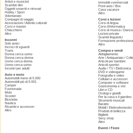
Artisti e musicisti
Immobili commerciali
Scambio libri
Posti auto / Box
Oggetti smarriti e ritrovati
Casa vacanze
Hobby / Sport
Altro
Volontariato
Compagni di viaggio
Corsi e lezioni
Associazioni / Attività culturali
Corsi di lingua
Corsi e master
Corsi d'informatica
Chiacchiere
Corsi di musica / Danza 
Altro
Lezioni private
Scambi linguistici
Incontri
Formazione professiona
Solo amici
Altro
Incroci di sguardi
Trans
Compra e vendi
Donna cerca uomo
Abbigliamento
Donna cerca donna
Arte / Antiquariato / Coll
Uomo cerca donna
Articoli per bambini
Uomo cerca uomo
Articoli sportivi
Incontri per adulti
Audio / TV / Elettronica
DVD e videogame
Auto e moto
Fotografia e video
Automobili meno di 5.000
Cellulari e accessori
Automobili più di 5.001
Computer e software
Camper
Gastronomia e vini
Fuoristrada
Libri e CD
Moto
Orologi e gioielli
Scooter
Per la casa e il giardino
Biciclette
Strumenti musicali
Nautica
Baratto
Ricambi e accessori
Mobili / Elettrodomestici
Altro
Prodotti di bellezza
Biglietti
Sexy shop
Altro
Eventi / Feste