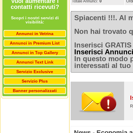
Vuoi aumentare i
Totale Annunci:
0
Ord
contatti ricevuti?
Spiacenti !!!. A
Scopri i nostri servizi di
visibilità:
Non hai trovato q
Annunci in Vetrina
Annunci in Premium List
Inserisci GRATIS 
Inserisci Annunc
Annunci in Top Gallery
In questo modo po
Annunci Text Link
interessati al tu
Servizio Exclusive
Servizio Plus
Banner personalizzati
I
R
News - Economia a