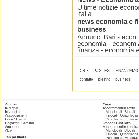
Ultime notizie econom
Italia.
news economia e f
business
Annunci Bari - econo
economia - economia
finanza - economia e
CRIF
PUGLIESI
FINANZIAMO
contatto
prestito
business
Animali
Case
In regalo
Appartamenti in affitto
|
In vendita
Monolocali
Bilocali
|
Accoppiamenti
Trilocali
Quadrilocali
|
Persi / Trovati
Pentalocali
Esalocali
Dogsitter / Catsitter
Stanze / Posti letto
Accessori
Appartamenti in vendita
|
Altro
Monolocali
Bilocali
|
Trilocali
Quadrilocali
Tempo libero
|
Pentalocali
Esalocali