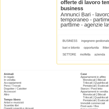
offerte di lavoro t
business
Annunci Bari - lavoro
temporaneo - partime 
parttime - agenzie 
BUSINESS
ingegnere gestional
bari e bitonto
opportunita
INte
SETTORE
molfetta
azienda
Animali
Case
In regalo
Appartamenti in affitto
|
In vendita
Monolocali
Bilocali
|
Accoppiamenti
Trilocali
Quadrilocali
|
Persi / Trovati
Pentalocali
Esalocali
Dogsitter / Catsitter
Stanze / Posti letto
Accessori
Appartamenti in vendita
|
Altro
Monolocali
Bilocali
|
Trilocali
Quadrilocali
Tempo libero
|
Pentalocali
Esalocali
Artisti e musicisti
Immobili commerciali
Scambio libri
Posti auto / Box
Oggetti smarriti e ritrovati