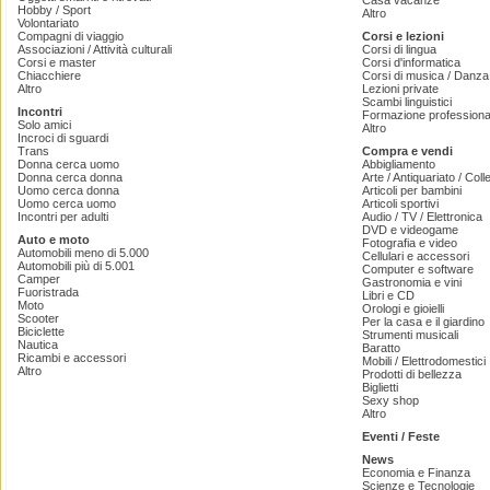
Casa vacanze
Hobby / Sport
Altro
Volontariato
Compagni di viaggio
Corsi e lezioni
Associazioni / Attività culturali
Corsi di lingua
Corsi e master
Corsi d'informatica
Chiacchiere
Corsi di musica / Danza 
Altro
Lezioni private
Scambi linguistici
Incontri
Formazione professiona
Solo amici
Altro
Incroci di sguardi
Trans
Compra e vendi
Donna cerca uomo
Abbigliamento
Donna cerca donna
Arte / Antiquariato / Coll
Uomo cerca donna
Articoli per bambini
Uomo cerca uomo
Articoli sportivi
Incontri per adulti
Audio / TV / Elettronica
DVD e videogame
Auto e moto
Fotografia e video
Automobili meno di 5.000
Cellulari e accessori
Automobili più di 5.001
Computer e software
Camper
Gastronomia e vini
Fuoristrada
Libri e CD
Moto
Orologi e gioielli
Scooter
Per la casa e il giardino
Biciclette
Strumenti musicali
Nautica
Baratto
Ricambi e accessori
Mobili / Elettrodomestici
Altro
Prodotti di bellezza
Biglietti
Sexy shop
Altro
Eventi / Feste
News
Economia e Finanza
Scienze e Tecnologie