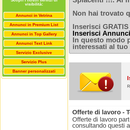
Spiacenti !!!. A
Scopri i nostri servizi di
visibilità:
Non hai trovato q
Annunci in Vetrina
Annunci in Premium List
Inserisci GRATIS 
Inserisci Annunc
Annunci in Top Gallery
In questo modo po
Annunci Text Link
interessati al tu
Servizio Exclusive
Servizio Plus
Banner personalizzati
I
R
Offerte di lavoro -
Offerte di lavoro par
consultando questi 