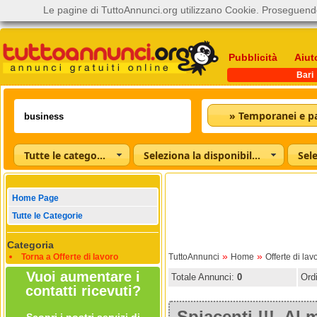
Le pagine di TuttoAnnunci.org utilizzano Cookie. Proseguendo
Pubblicità
Aiut
Bari
Tutte le categorie
Seleziona la disponibilità
Home Page
Tutte le Categorie
Categoria
»
»
Torna a Offerte di lavoro
TuttoAnnunci
Home
Offerte di lav
Vuoi aumentare i
Totale Annunci:
0
Ord
contatti ricevuti?