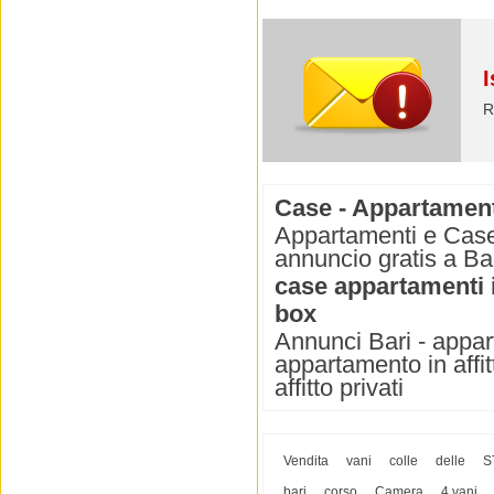
I
R
Case - Appartamenti 
Appartamenti e Case i
annuncio gratis a Bar
case appartamenti i
box
Annunci Bari - appart
appartamento in affit
affitto privati
Vendita
vani
colle
delle
S
bari
corso
Camera
4 vani