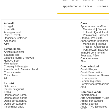
appartamento in affitto
business
Animali
Case
In regalo
Appartamenti in affitto
|
In vendita
Monolocali
Bilocali
|
Accoppiamenti
Trilocali
Quadrilocali
|
Persi / Trovati
Pentalocali
Esalocali
Dogsitter / Catsitter
Stanze / Posti letto
Accessori
Appartamenti in vendita
|
Altro
Monolocali
Bilocali
|
Trilocali
Quadrilocali
Tempo libero
|
Pentalocali
Esalocali
Artisti e musicisti
Immobili commerciali
Scambio libri
Posti auto / Box
Oggetti smarriti e ritrovati
Casa vacanze
Hobby / Sport
Altro
Volontariato
Compagni di viaggio
Corsi e lezioni
Associazioni / Attività culturali
Corsi di lingua
Corsi e master
Corsi d'informatica
Chiacchiere
Corsi di musica / Danza 
Altro
Lezioni private
Scambi linguistici
Incontri
Formazione professiona
Solo amici
Altro
Incroci di sguardi
Trans
Compra e vendi
Donna cerca uomo
Abbigliamento
Donna cerca donna
Arte / Antiquariato / Coll
Uomo cerca donna
Articoli per bambini
Uomo cerca uomo
Articoli sportivi
Incontri per adulti
Audio / TV / Elettronica