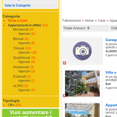
Tutte le Categorie
Categoria
»
»
»
Torna a Case
TuttoAnnunci
Home
Case
Appar
Appartamenti in affitto
(53)
Totale Annunci:
6
Ord
Monolocali
(9)
Agenzie
(9)
Bilocali
(8)
Garage
Agenzie
(8)
In pross
questo 
Trilocali
(18)
ALBER
Agenzie
(18)
3 giorni 
Quadrilocali
(9)
Agenzie
(9)
0
Pentalocali
(3)
Agenzie
(3)
Villa o
Esalocali
(1)
In un si
prestigio
Agenzie
(1)
Bari
ALTRO
(5)
4 giorni 
Agenzie
(5)
4
Tipologia
Appart
Offro
(53)
In posiz
Vuoi aumentare i
servizi, 
Bari