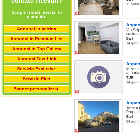
contatti ricevuti?
11 giorni 
Scopri i nostri servizi di
4
visibilità:
Appart
Annunci in Vetrina
Via Scip
cucina ab
Annunci in Premium List
Bari
14 giorni
Annunci in Top Gallery
4
Annunci Text Link
Appart
Servizio Exclusive
In zona
appartam
TURI
Servizio Plus
24 giorni
Banner personalizzati
0
Appart
Torre a 
Proponi
Bari
24 giorni 
4