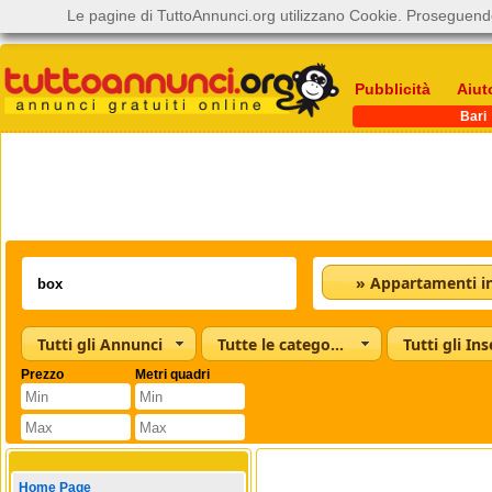
Le pagine di TuttoAnnunci.org utilizzano Cookie. Proseguendo
Pubblicità
Aiut
Bari
Tutti gli Annunci
Tutte le categorie
Tutti gli Ins
Prezzo
Metri quadri
Home Page