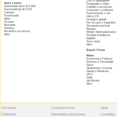
DVD e videogame
Auto e moto
Fotografia e video
Automobili meno di 5.000
Cellulari e accessori
Automobili più di 5.001
Computer e software
Camper
Gastronomia e vini
Fuoristrada
Libri e CD
Moto
Orologi e gioielli
Scooter
Per la casa e il giardino
Biciclette
Strumenti musicali
Nautica
Baratto
Ricambi e accessori
Mobili / Elettrodomestici
Altro
Prodotti di bellezza
Biglietti
Sexy shop
Altro
Eventi / Feste
News
Economia e Finanza
Scienze e Tecnologie
Sport
Spettacolo e Gossip
Salute e Medicina
UFO
Italia
dal Mondo
Altro
Chi siamo
Condizioni d'uso
Aiuto
Pubblicità
Informativa sulla privacy
Contattaci