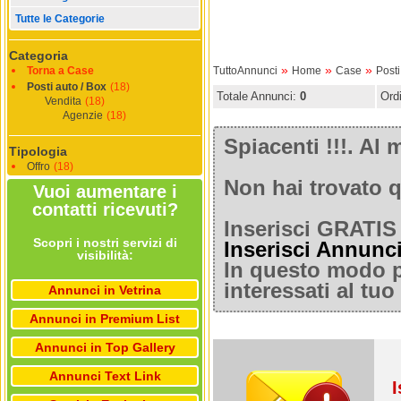
Tutte le Categorie
Categoria
»
»
»
Torna a Case
TuttoAnnunci
Home
Case
Posti
Posti auto / Box
(18)
Totale Annunci:
0
Ord
Vendita
(18)
Agenzie
(18)
Spiacenti !!!. A
Tipologia
Offro
(18)
Non hai trovato q
Vuoi aumentare i
contatti ricevuti?
Inserisci GRATIS 
Scopri i nostri servizi di
Inserisci Annunc
visibilità:
In questo modo po
interessati al tu
Annunci in Vetrina
Annunci in Premium List
Annunci in Top Gallery
Annunci Text Link
I