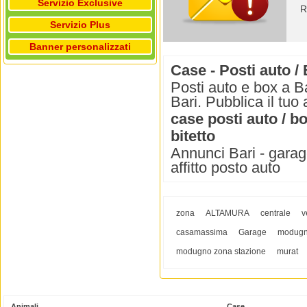
Servizio Exclusive
R
Servizio Plus
Banner personalizzati
Case - Posti auto /
Posti auto e box a Ba
Bari. Pubblica il tuo
case posti auto / b
bitetto
Annunci Bari - garage
affitto posto auto
zona
ALTAMURA
centrale
v
casamassima
Garage
modug
modugno zona stazione
murat
Animali
Case