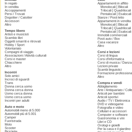
In regalo
Appartamenti in affitto
|
In vendita
Monolocali
Bilocali
|
Accoppiamenti
Trilocali
Quadrilocali
|
Persi / Trovati
Pentalocali
Esalocali
Dogsitter / Catsitter
Stanze / Posti letto
Accessori
Appartamenti in vendita
|
Altro
Monolocali
Bilocali
|
Trilocali
Quadrilocali
Tempo libero
|
Pentalocali
Esalocali
Artisti e musicisti
Immobili commerciali
Scambio libri
Posti auto / Box
Oggetti smarriti e ritrovati
Casa vacanze
Hobby / Sport
Altro
Volontariato
Compagni di viaggio
Corsi e lezioni
Associazioni / Attività culturali
Corsi di lingua
Corsi e master
Corsi d'informatica
Chiacchiere
Corsi di musica / Danza 
Altro
Lezioni private
Scambi linguistici
Incontri
Formazione professiona
Solo amici
Altro
Incroci di sguardi
Trans
Compra e vendi
Donna cerca uomo
Abbigliamento
Donna cerca donna
Arte / Antiquariato / Coll
Uomo cerca donna
Articoli per bambini
Uomo cerca uomo
Articoli sportivi
Incontri per adulti
Audio / TV / Elettronica
DVD e videogame
Auto e moto
Fotografia e video
Automobili meno di 5.000
Cellulari e accessori
Automobili più di 5.001
Computer e software
Camper
Gastronomia e vini
Fuoristrada
Libri e CD
Moto
Orologi e gioielli
Scooter
Per la casa e il giardino
Biciclette