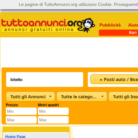
Le pagine di TuttoAnnunci.org utilizzano Cookie. Proseguendo
Pubblicità
Aiut
Bari
» Posti auto / Box
Tutti gli Annunci
Tutte le categorie
Tutti gli Ins
Prezzo
Metri quadri
Home Page