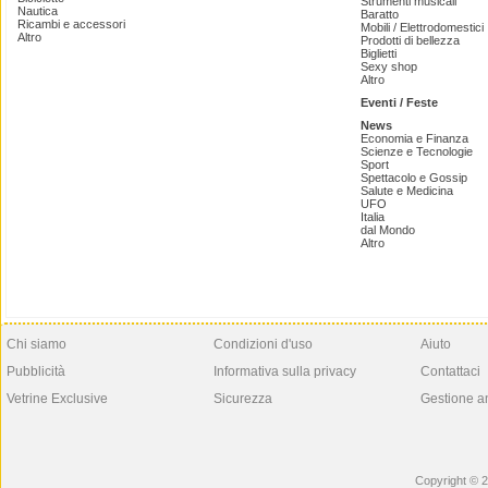
Strumenti musicali
Nautica
Baratto
Ricambi e accessori
Mobili / Elettrodomestici
Altro
Prodotti di bellezza
Biglietti
Sexy shop
Altro
Eventi / Feste
News
Economia e Finanza
Scienze e Tecnologie
Sport
Spettacolo e Gossip
Salute e Medicina
UFO
Italia
dal Mondo
Altro
Chi siamo
Condizioni d'uso
Aiuto
Pubblicità
Informativa sulla privacy
Contattaci
Vetrine Exclusive
Sicurezza
Gestione a
Copyright © 