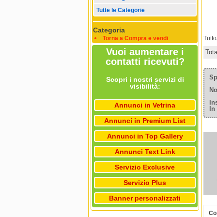
Tutte le Categorie
Categoria
Torna a Compra e vendi
Tutt
Vuoi aumentare i
Tot
contatti ricevuti?
Sp
Scopri i nostri servizi di
visibilità:
No
In
Annunci in Vetrina
In
Annunci in Premium List
Annunci in Top Gallery
Annunci Text Link
Servizio Exclusive
Servizio Plus
Banner personalizzati
Co