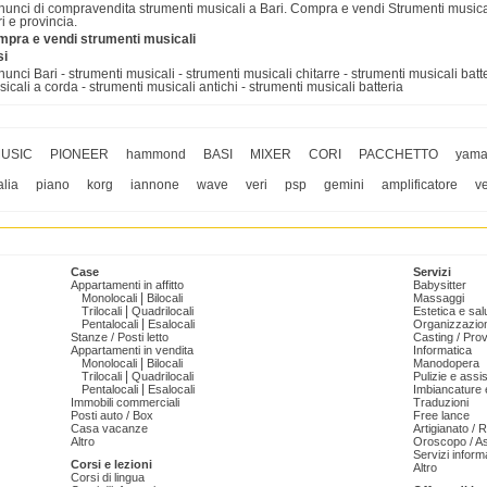
unci di compravendita strumenti musicali a Bari. Compra e vendi Strumenti musicali
i e provincia.
mpra e vendi strumenti musicali
si
unci Bari - strumenti musicali - strumenti musicali chitarre - strumenti musicali batt
icali a corda - strumenti musicali antichi - strumenti musicali batteria
USIC
PIONEER
hammond
BASI
MIXER
CORI
PACCHETTO
yam
alia
piano
korg
iannone
wave
veri
psp
gemini
amplificatore
v
Case
Servizi
Appartamenti in affitto
Babysitter
|
Monolocali
Bilocali
Massaggi
|
Trilocali
Quadrilocali
Estetica e sal
|
Pentalocali
Esalocali
Organizzazion
Stanze / Posti letto
Casting / Prov
Appartamenti in vendita
Informatica
|
Monolocali
Bilocali
Manodopera
|
Trilocali
Quadrilocali
Pulizie e ass
|
Pentalocali
Esalocali
Imbiancature e
Immobili commerciali
Traduzioni
Posti auto / Box
Free lance
Casa vacanze
Artigianato / 
Altro
Oroscopo / As
Servizi informa
Corsi e lezioni
Altro
Corsi di lingua