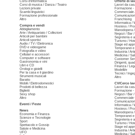
Corsi d'informatica
Offerte di la
Corsi di musica / Danza / Teatro
Lavori da cas
Lezioni private
Formazione - 
Scambi linguistici
Commerciale /
Formazione professionale
Comunicazion
Altro
Franchising
Informatica /
Compra e vendi
Hostess / Pr
Abbigliamento
Manodopera /
Arte / Antiquariato / Collezioni
Negozi / Bar /
Articoli per bambini
Segreteria e 
Articoli sportivi
Turismo / Hot
Audio / TV / Elettronica
Stage ed appr
DVD e videogame
Temporanei e 
Fotografia e video
Industria / Art
Cellulari e accessori
Medicina / Sal
Computer e software
Customer Serv
Gastronomia e vini
Dirigenti, qua
Libri e CD
Finanza / Leg
Orologi e gioielli
Modelli/e
Per la casa e il giardino
Tecnici / Inge
Strumenti musicali
Altro
Baratto
Mobili / Elettrodomestici
CV/Cerco lav
Prodotti di bellezza
Lavori da cas
Biglietti
Formazione - 
Sexy shop
Negozi / Bar /
Altro
Commerciale v
Comunicazion
Eventi / Feste
Informatica /
Hostess / Pr
News
Manodopera /
Economia e Finanza
Temporanei e 
Scienze e Tecnologie
Segreteria e 
Sport
Turismo / Hot
Spettacolo e Gossip
Stage ed appr
Salute e Medicina
Industria / Art
UFO
Medicina / Sal