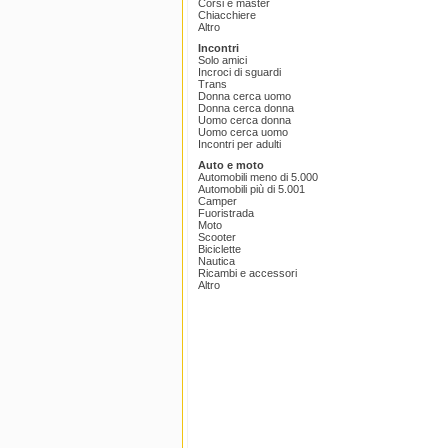
Corsi e master
Chiacchiere
Altro
Incontri
Solo amici
Incroci di sguardi
Trans
Donna cerca uomo
Donna cerca donna
Uomo cerca donna
Uomo cerca uomo
Incontri per adulti
Auto e moto
Automobili meno di 5.000
Automobili più di 5.001
Camper
Fuoristrada
Moto
Scooter
Biciclette
Nautica
Ricambi e accessori
Altro