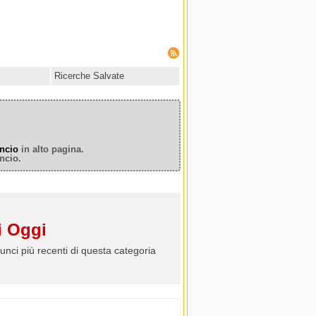
Ricerche Salvate
ncio
in alto pagina.
ncio.
 Oggi
unci più recenti di questa categoria