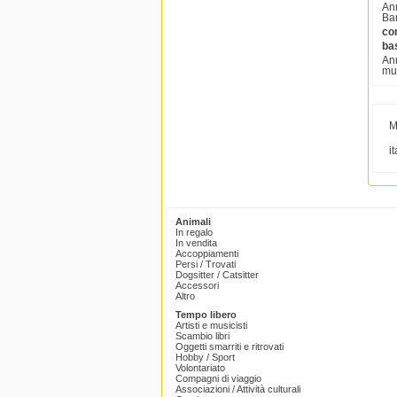
Ann
Bar
co
ba
Ann
mus
M
it
Animali
In regalo
In vendita
Accoppiamenti
Persi / Trovati
Dogsitter / Catsitter
Accessori
Altro
Tempo libero
Artisti e musicisti
Scambio libri
Oggetti smarriti e ritrovati
Hobby / Sport
Volontariato
Compagni di viaggio
Associazioni / Attività culturali