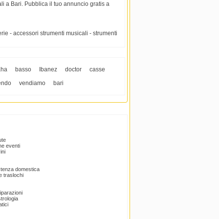
 a Bari. Pubblica il tuo annuncio gratis a
erie - accessori strumenti musicali - strumenti
aha
basso
Ibanez
doctor
casse
endo
vendiamo
bari
ute
e eventi
ini
istenza domestica
 traslochi
Riparazioni
trologia
tici