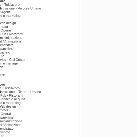
voro
a - Telelavoro
Istruzione - Risorse Umane
 Agenti
e e marketing
 Web design
omoter
 Operai
 Pub / Ristoranti
amministrazione
el / Animazione
endistato
part-time
igianato
ute
ice - Call Center
dri e manager
ale
gneri
oro
a - Telelavoro
Istruzione - Risorse Umane
 Pub / Ristoranti
endite e acquisti
e e marketing
 Web design
omoter
 Operai
part-time
amministrazione
el / Animazione
endistato
igianato
ute