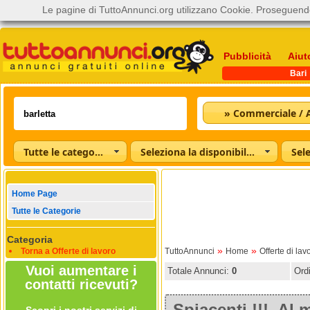
Le pagine di TuttoAnnunci.org utilizzano Cookie. Proseguendo
Pubblicità
Aiut
Bari
» Commerciale / A
Tutte le categorie
Seleziona la disponibilità
Home Page
Tutte le Categorie
Categoria
»
»
Torna a Offerte di lavoro
TuttoAnnunci
Home
Offerte di lav
Vuoi aumentare i
Totale Annunci:
0
Ord
contatti ricevuti?