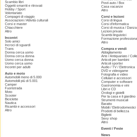
Scambio libri
Posti auto / Box
Oggetti smarriti e ritrovati
Casa vacanze
Hobby / Sport
Altro
Volontariato
Compagni di viaggio
Corsi e lezioni
Associazioni / Attività culturali
Corsi di lingua
Corsi e master
Corsi d'informatica
Chiacchiere
Corsi di musica / Danza 
Altro
Lezioni private
Scambi linguistici
Incontri
Formazione professiona
Solo amici
Altro
Incroci di sguardi
Trans
Compra e vendi
Donna cerca uomo
Abbigliamento
Donna cerca donna
Arte / Antiquariato / Coll
Uomo cerca donna
Articoli per bambini
Uomo cerca uomo
Articoli sportivi
Incontri per adulti
Audio / TV / Elettronica
DVD e videogame
Auto e moto
Fotografia e video
Automobili meno di 5.000
Cellulari e accessori
Automobili più di 5.001
Computer e software
Camper
Gastronomia e vini
Fuoristrada
Libri e CD
Moto
Orologi e gioielli
Scooter
Per la casa e il giardino
Biciclette
Strumenti musicali
Nautica
Baratto
Ricambi e accessori
Mobili / Elettrodomestici
Altro
Prodotti di bellezza
Biglietti
Sexy shop
Altro
Eventi / Feste
News