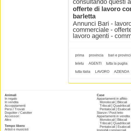
consultando questi 
offerte di lavoro c
barletta
Annunci Bari - lavoro 
commerciale - offerte
lavoro agenti - comm
prima
provincia
bari e provinc
teletu
AGENTI
tutta la puglia
tutta italia
LAVORO
AZIENDA
Animali
Case
In regalo
Appartamenti in affitto
|
In vendita
Monolocali
Bilocali
|
Accoppiamenti
Trilocali
Quadrilocali
|
Persi / Trovati
Pentalocali
Esalocali
Dogsitter / Catsitter
Stanze / Posti letto
Accessori
Appartamenti in vendita
|
Altro
Monolocali
Bilocali
|
Trilocali
Quadrilocali
Tempo libero
|
Pentalocali
Esalocali
Artisti e musicisti
Immobili commerciali