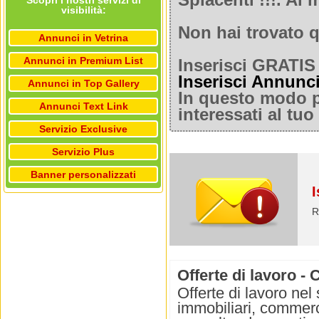
Spiacenti !!!. A
Scopri i nostri servizi di
visibilità:
Non hai trovato q
Annunci in Vetrina
Annunci in Premium List
Inserisci GRATIS 
Inserisci Annunc
Annunci in Top Gallery
In questo modo po
Annunci Text Link
interessati al tu
Servizio Exclusive
Servizio Plus
Banner personalizzati
I
R
Offerte di lavoro -
Offerte di lavoro nel
immobiliari, commerci