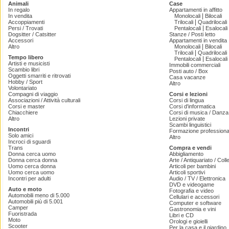
Animali
Case
In regalo
Appartamenti in affitto
|
In vendita
Monolocali
Bilocali
|
Accoppiamenti
Trilocali
Quadrilocali
|
Persi / Trovati
Pentalocali
Esalocali
Dogsitter / Catsitter
Stanze / Posti letto
Accessori
Appartamenti in vendita
|
Altro
Monolocali
Bilocali
|
Trilocali
Quadrilocali
Tempo libero
|
Pentalocali
Esalocali
Artisti e musicisti
Immobili commerciali
Scambio libri
Posti auto / Box
Oggetti smarriti e ritrovati
Casa vacanze
Hobby / Sport
Altro
Volontariato
Compagni di viaggio
Corsi e lezioni
Associazioni / Attività culturali
Corsi di lingua
Corsi e master
Corsi d'informatica
Chiacchiere
Corsi di musica / Danza 
Altro
Lezioni private
Scambi linguistici
Incontri
Formazione professiona
Solo amici
Altro
Incroci di sguardi
Trans
Compra e vendi
Donna cerca uomo
Abbigliamento
Donna cerca donna
Arte / Antiquariato / Coll
Uomo cerca donna
Articoli per bambini
Uomo cerca uomo
Articoli sportivi
Incontri per adulti
Audio / TV / Elettronica
DVD e videogame
Auto e moto
Fotografia e video
Automobili meno di 5.000
Cellulari e accessori
Automobili più di 5.001
Computer e software
Camper
Gastronomia e vini
Fuoristrada
Libri e CD
Moto
Orologi e gioielli
Scooter
Per la casa e il giardino