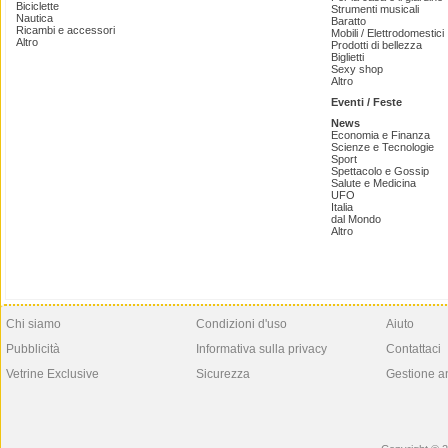
Biciclette
Strumenti musicali
Nautica
Baratto
Ricambi e accessori
Mobili / Elettrodomestici
Altro
Prodotti di bellezza
Biglietti
Sexy shop
Altro
Eventi / Feste
News
Economia e Finanza
Scienze e Tecnologie
Sport
Spettacolo e Gossip
Salute e Medicina
UFO
Italia
dal Mondo
Altro
Chi siamo
Condizioni d'uso
Aiuto
Pubblicità
Informativa sulla privacy
Contattaci
Vetrine Exclusive
Sicurezza
Gestione a