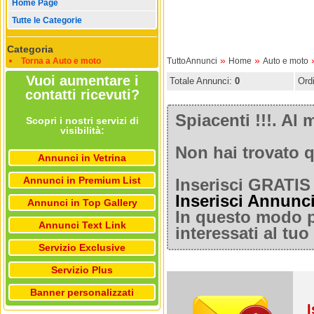
Home Page
Tutte le Categorie
Categoria
»
»
Torna a Auto e moto
TuttoAnnunci
Home
Auto e moto
Vuoi aumentare i
Totale Annunci:
0
Ord
contatti ricevuti?
Spiacenti !!!. A
Scopri i nostri servizi di
visibilità:
Non hai trovato q
Annunci in Vetrina
Annunci in Premium List
Inserisci GRATIS 
Inserisci Annunc
Annunci in Top Gallery
In questo modo po
Annunci Text Link
interessati al tu
Servizio Exclusive
Servizio Plus
Banner personalizzati
I