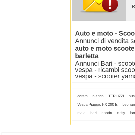
R
Auto e moto - Scoot
Annunci di vendita sc
auto e moto scoote
barletta
Annunci Bari - scoote
vespa - ricambi scoo
vespa - scooter yama
corato
bianco
TERLIZZI
bus
Vespa Piaggio PX 200 E
Leonar
moto
bari
honda
x city
for