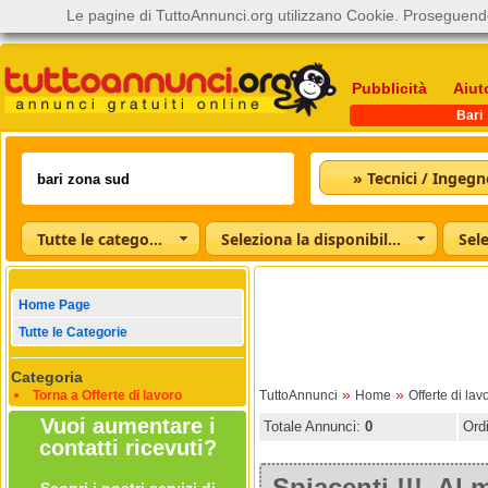
Le pagine di TuttoAnnunci.org utilizzano Cookie. Proseguendo
Pubblicità
Aiut
Bari
» Tecnici / Ingegn
Tutte le categorie
Seleziona la disponibilità
Home Page
Tutte le Categorie
Categoria
»
»
Torna a Offerte di lavoro
TuttoAnnunci
Home
Offerte di lav
Vuoi aumentare i
Totale Annunci:
0
Ord
contatti ricevuti?