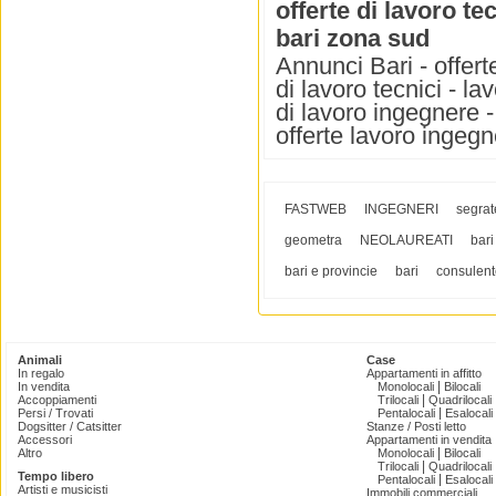
offerte di lavoro te
bari zona sud
Annunci Bari - offerte
di lavoro tecnici - la
di lavoro ingegnere - 
offerte lavoro ingegn
FASTWEB
INGEGNERI
segrat
geometra
NEOLAUREATI
bari
bari e provincie
bari
consulent
Animali
Case
In regalo
Appartamenti in affitto
|
In vendita
Monolocali
Bilocali
|
Accoppiamenti
Trilocali
Quadrilocali
|
Persi / Trovati
Pentalocali
Esalocali
Dogsitter / Catsitter
Stanze / Posti letto
Accessori
Appartamenti in vendita
|
Altro
Monolocali
Bilocali
|
Trilocali
Quadrilocali
Tempo libero
|
Pentalocali
Esalocali
Artisti e musicisti
Immobili commerciali