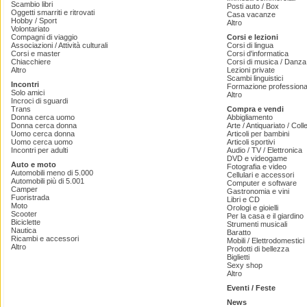
Scambio libri
Posti auto / Box
Oggetti smarriti e ritrovati
Casa vacanze
Hobby / Sport
Altro
Volontariato
Compagni di viaggio
Corsi e lezioni
Associazioni / Attività culturali
Corsi di lingua
Corsi e master
Corsi d'informatica
Chiacchiere
Corsi di musica / Danza 
Altro
Lezioni private
Scambi linguistici
Incontri
Formazione professiona
Solo amici
Altro
Incroci di sguardi
Trans
Compra e vendi
Donna cerca uomo
Abbigliamento
Donna cerca donna
Arte / Antiquariato / Coll
Uomo cerca donna
Articoli per bambini
Uomo cerca uomo
Articoli sportivi
Incontri per adulti
Audio / TV / Elettronica
DVD e videogame
Auto e moto
Fotografia e video
Automobili meno di 5.000
Cellulari e accessori
Automobili più di 5.001
Computer e software
Camper
Gastronomia e vini
Fuoristrada
Libri e CD
Moto
Orologi e gioielli
Scooter
Per la casa e il giardino
Biciclette
Strumenti musicali
Nautica
Baratto
Ricambi e accessori
Mobili / Elettrodomestici
Altro
Prodotti di bellezza
Biglietti
Sexy shop
Altro
Eventi / Feste
News