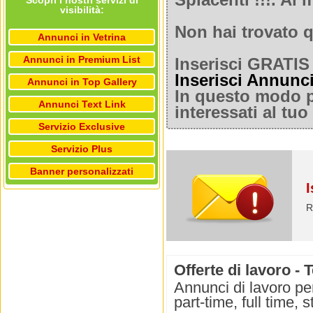
Spiacenti !!!. A
Scopri i nostri servizi di
visibilità:
Non hai trovato q
Annunci in Vetrina
Annunci in Premium List
Inserisci GRATIS 
Inserisci Annunc
Annunci in Top Gallery
In questo modo po
Annunci Text Link
interessati al tu
Servizio Exclusive
Servizio Plus
Banner personalizzati
I
R
Offerte di lavoro - 
Annunci di lavoro per
part-time, full time,