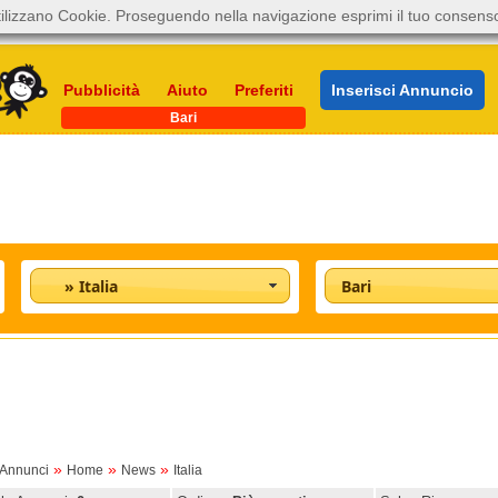
ilizzano Cookie. Proseguendo nella navigazione esprimi il tuo consens
Pubblicità
Aiuto
Preferiti
Inserisci Annuncio
Bari
» Italia
Bari
»
»
»
oAnnunci
Home
News
Italia