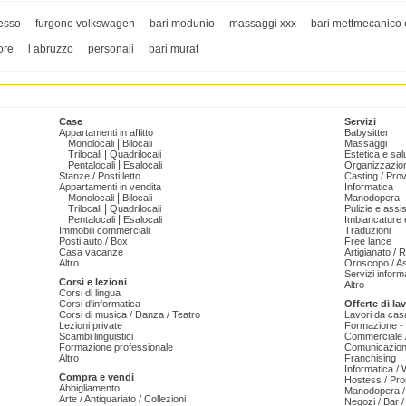
esso
furgone volkswagen
bari modunio
massaggi xxx
bari mettmecanico 
iore
l abruzzo
personali
bari murat
Case
Servizi
Appartamenti in affitto
Babysitter
|
Monolocali
Bilocali
Massaggi
|
Trilocali
Quadrilocali
Estetica e sal
|
Pentalocali
Esalocali
Organizzazion
Stanze / Posti letto
Casting / Prov
Appartamenti in vendita
Informatica
|
Monolocali
Bilocali
Manodopera
|
Trilocali
Quadrilocali
Pulizie e ass
|
Pentalocali
Esalocali
Imbiancature e
Immobili commerciali
Traduzioni
Posti auto / Box
Free lance
Casa vacanze
Artigianato / 
Altro
Oroscopo / As
Servizi informa
Corsi e lezioni
Altro
Corsi di lingua
Corsi d'informatica
Offerte di la
Corsi di musica / Danza / Teatro
Lavori da cas
Lezioni private
Formazione - 
Scambi linguistici
Commerciale /
Formazione professionale
Comunicazion
Altro
Franchising
Informatica /
Compra e vendi
Hostess / Pr
Abbigliamento
Manodopera /
Arte / Antiquariato / Collezioni
Negozi / Bar /