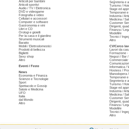
Articoli per bambini
Segreteria e 
Articoli sportivi
Turismo / Hot
Audio / TV / Elettronica
Stage ed appr
DVD e videogame
Temporanei e 
Fotografia e video
Industria / Art
Cellulari e accessori
Medicina / Sal
Computer e software
Customer Serv
Gastronomia e vini
Dirigenti, qua
Libri e CD
Finanza / Leg
Orologi e gioielli
Modelli/e
Per la casa e il giardino
Tecnici / Inge
Strumenti musicali
Altro
Baratto
Mobili / Elettrodomestici
CV/Cerco lav
Prodotti di bellezza
Lavori da cas
Biglietti
Formazione - 
Sexy shop
Negozi / Bar /
Altro
Commerciale v
Comunicazion
Eventi / Feste
Informatica /
Hostess / Pr
News
Manodopera /
Economia e Finanza
Temporanei e 
Scienze e Tecnologie
Segreteria e 
Sport
Turismo / Hot
Spettacolo e Gossip
Stage ed appr
Salute e Medicina
Industria / Art
UFO
Medicina / Sal
Italia
Customer Serv
dal Mondo
Dirigenti, qua
Altro
Finanza / Leg
Modelli/e
Tecnici / Inge
Altro