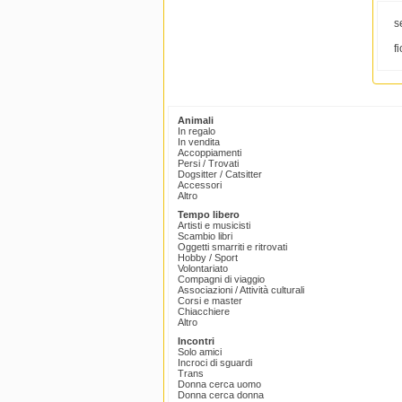
s
f
Animali
In regalo
In vendita
Accoppiamenti
Persi / Trovati
Dogsitter / Catsitter
Accessori
Altro
Tempo libero
Artisti e musicisti
Scambio libri
Oggetti smarriti e ritrovati
Hobby / Sport
Volontariato
Compagni di viaggio
Associazioni / Attività culturali
Corsi e master
Chiacchiere
Altro
Incontri
Solo amici
Incroci di sguardi
Trans
Donna cerca uomo
Donna cerca donna