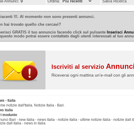
ale Annunci:
0
Ordina:
Salva Ricerca
iacenti !!!. Al momento non sono presenti annunci.
n hai trovato quello che cercavi?
serisci GRATIS il tuo annuncio facendo click sul pulsante
Inserisci Annu
 questo modo potrai essere contattato dagli utenti interessati al tuo annu
Annunci
Iscriviti al servizio
Riceverai ogni mattina un'e-mail con gli ann
s - Italia
ime notizie dall'Italia. Notizie Italia - Bari.
s italia
ri modunio
unci Bari - new italia - news italia - notizie italia - ultime notizie italia - notizie dall ita
izie dall italia - news in italia