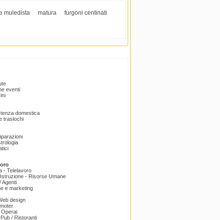
e muledista
matura
furgoni centinati
ute
e eventi
ini
istenza domestica
 traslochi
Riparazioni
trologia
tici
voro
a - Telelavoro
Istruzione - Risorse Umane
 Agenti
e e marketing
 Web design
omoter
 Operai
 Pub / Ristoranti