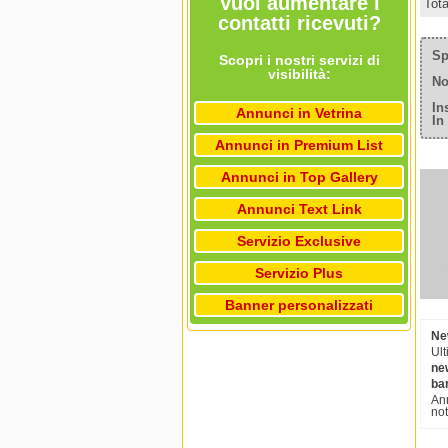
Vuoi aumentare i
Tot
contatti ricevuti?
Sp
Scopri i nostri servizi di
visibilità:
No
In
Annunci in Vetrina
In
Annunci in Premium List
Annunci in Top Gallery
Annunci Text Link
Servizio Exclusive
Servizio Plus
Banner personalizzati
New
Ult
new
ba
Ann
not