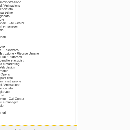
amministrazione
el / Animazione
endistato
part-time
igianato
ute
ice - Call Center
dri e manager
ale
gneri
oro
a - Telelavoro
Istruzione - Risorse Umane
 Pub / Ristoranti
endite e acquisti
e e marketing
 Web design
omoter
 Operai
part-time
amministrazione
el / Animazione
endistato
igianato
ute
ice - Call Center
dri e manager
ale
gneri