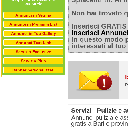
Spiacenti !!!. A
Scopri i nostri servizi di
visibilità:
Non hai trovato q
Annunci in Vetrina
Annunci in Premium List
Inserisci GRATIS 
Inserisci Annunc
Annunci in Top Gallery
In questo modo po
Annunci Text Link
interessati al tu
Servizio Exclusive
Servizio Plus
Banner personalizzati
I
R
Servizi - Pulizie e
Annunci pulizia e as
gratis a Bari e provin