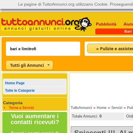
Le pagine di TuttoAnnunci.org utilizzano Cookie. Proseguendo
Pubblicità
Aiut
Bari
Tutti gli Annunci
Home Page
Tutte le Categorie
Categoria
»
»
»
Torna a Servizi
TuttoAnnunci
Home
Servizi
Pul
Vuoi aumentare i
Totale Annunci:
0
Ord
contatti ricevuti?