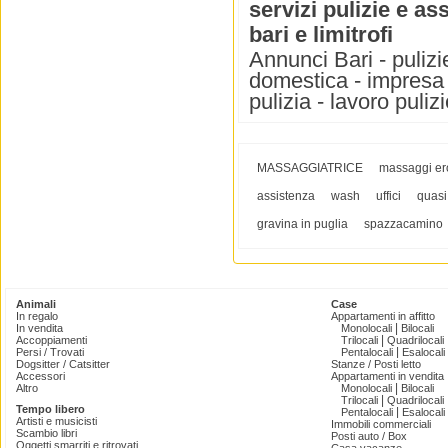
servizi pulizie e a
bari e limitrofi
Annunci Bari - pulizi
domestica - impresa p
pulizia - lavoro puli
MASSAGGIATRICE
massaggi ero
assistenza
wash
uffici
quasi
gravina in puglia
spazzacamino
Animali
Case
In regalo
Appartamenti in affitto
|
In vendita
Monolocali
Bilocali
|
Accoppiamenti
Trilocali
Quadrilocali
|
Persi / Trovati
Pentalocali
Esalocali
Dogsitter / Catsitter
Stanze / Posti letto
Accessori
Appartamenti in vendita
|
Altro
Monolocali
Bilocali
|
Trilocali
Quadrilocali
Tempo libero
|
Pentalocali
Esalocali
Artisti e musicisti
Immobili commerciali
Scambio libri
Posti auto / Box
Oggetti smarriti e ritrovati