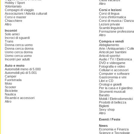
Casa vacanze
Hobby / Sport
Altro
Volontariato
Compagni di viaggio
Corsi e lezioni
Associazioni / Attività culturali
Corsi di lingua
Corsi e master
Corsi d'informatica
Chiacchiere
Corsi di musica / Danza 
Altro
Lezioni private
Scambi linguistici
Incontri
Formazione professiona
Solo amici
Altro
Incroci di sguardi
Trans
Compra e vendi
Donna cerca uomo
Abbigliamento
Donna cerca donna
Arte / Antiquariato / Coll
Uomo cerca donna
Articoli per bambini
Uomo cerca uomo
Articoli sportivi
Incontri per adulti
Audio / TV / Elettronica
DVD e videogame
Auto e moto
Fotografia e video
Automobili meno di 5.000
Cellulari e accessori
Automobili più di 5.001
Computer e software
Camper
Gastronomia e vini
Fuoristrada
Libri e CD
Moto
Orologi e gioielli
Scooter
Per la casa e il giardino
Biciclette
Strumenti musicali
Nautica
Baratto
Ricambi e accessori
Mobili / Elettrodomestici
Altro
Prodotti di bellezza
Biglietti
Sexy shop
Altro
Eventi / Feste
News
Economia e Finanza
Scienze e Tecnologie