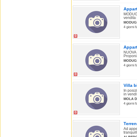
Appart
MODUG
vendita 
MODUG
4 giorni 
0
Appart
NUOVA
Proponia
MODUG
4 giorni 
0
Villa 
In posiz
in vendi
MOLA D
4 giorni 
0
Terren
Ad appen
tranquill