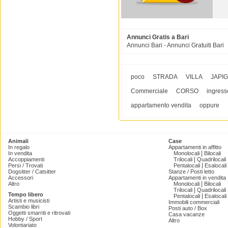
Annunci Gratis a Bari
Annunci Bari - Annunci Gratuiti Bari
poco
STRADA
VILLA
JAPIG
Commerciale
CORSO
ingress
appartamento vendita
oppure
Animali
Case
In regalo
Appartamenti in affitto
|
In vendita
Monolocali
Bilocali
|
Accoppiamenti
Trilocali
Quadrilocali
|
Persi / Trovati
Pentalocali
Esalocali
Dogsitter / Catsitter
Stanze / Posti letto
Accessori
Appartamenti in vendita
|
Altro
Monolocali
Bilocali
|
Trilocali
Quadrilocali
Tempo libero
|
Pentalocali
Esalocali
Artisti e musicisti
Immobili commerciali
Scambio libri
Posti auto / Box
Oggetti smarriti e ritrovati
Casa vacanze
Hobby / Sport
Altro
Volontariato