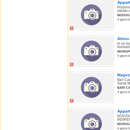
Appart
Proponi
situato 
MODUG
4 giorni 
0
Attico
In un m
Immobili
MONOPO
4 giorni 
0
Negozi
Bari Car
Santa M
BARI C
4 giorni 
0
Appart
NOVITA
INDIPE
MODUG
4 giorni 