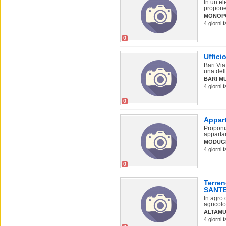
In un e
propone,
MONOP
4 giorni 
0
Uffici
Bari Via
una dell
BARI M
4 giorni f
0
Appar
Proponia
appartam
MODUG
4 giorni 
0
Terre
SANT
In agro 
agricolo 
ALTAMU
4 giorni 