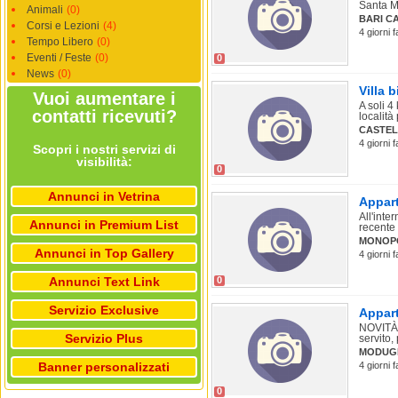
Santa M
Animali
(0)
BARI C
Corsi e Lezioni
(4)
4 giorni 
Tempo Libero
(0)
Eventi / Feste
(0)
0
News
(0)
Villa 
Vuoi aumentare i
A soli 4
contatti ricevuti?
località 
CASTE
4 giorni 
Scopri i nostri servizi di
visibilità:
0
Annunci in Vetrina
Appart
All'int
Annunci in Premium List
recente 
MONOP
Annunci in Top Gallery
4 giorni 
Annunci Text Link
0
Servizio Exclusive
Appart
NOVITÀ 
Servizio Plus
servito,
MODUG
Banner personalizzati
4 giorni 
0