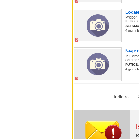
0
Locale
Proponia
trafficat
ALTAM
4 giorni 
0
Negoz
In Corso
commerci
PUTIGN
4 giorni f
0
Indietro
I
R