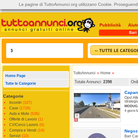
Le pagine di TuttoAnnunci.org utilizzano Cookie. Proseguendo
Pubblicità
Aiut
Bari
-- TUTTE LE CATEGOR
»
»
TuttoAnnunci
Home
Home Page
Totale Annunci:
2398
Ord
Tutte le Categorie
Capan
Categorie
Ops! At
strategi
Incontri
(107)
MODUG
Case
(1726)
4 giorni 
Auto e Moto
(536)
Offerte di Lavoro
(1)
1
CV/Cerco Lavoro
(0)
Compra e Vendi
(14)
Negozi
Servizi
(10)
Bari Car