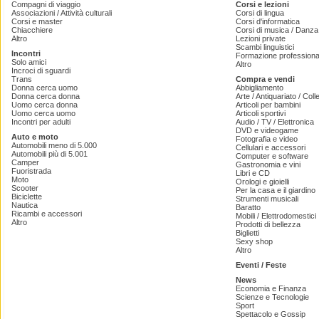
Compagni di viaggio
Corsi e lezioni
Associazioni / Attività culturali
Corsi di lingua
Corsi e master
Corsi d'informatica
Chiacchiere
Corsi di musica / Danza 
Altro
Lezioni private
Scambi linguistici
Incontri
Formazione professiona
Solo amici
Altro
Incroci di sguardi
Trans
Compra e vendi
Donna cerca uomo
Abbigliamento
Donna cerca donna
Arte / Antiquariato / Coll
Uomo cerca donna
Articoli per bambini
Uomo cerca uomo
Articoli sportivi
Incontri per adulti
Audio / TV / Elettronica
DVD e videogame
Auto e moto
Fotografia e video
Automobili meno di 5.000
Cellulari e accessori
Automobili più di 5.001
Computer e software
Camper
Gastronomia e vini
Fuoristrada
Libri e CD
Moto
Orologi e gioielli
Scooter
Per la casa e il giardino
Biciclette
Strumenti musicali
Nautica
Baratto
Ricambi e accessori
Mobili / Elettrodomestici
Altro
Prodotti di bellezza
Biglietti
Sexy shop
Altro
Eventi / Feste
News
Economia e Finanza
Scienze e Tecnologie
Sport
Spettacolo e Gossip