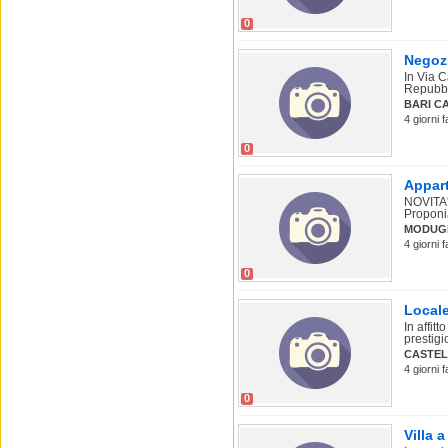
0
Negozi
In Via C
Repubbli
BARI C
4 giorni 
0
Appar
NOVIT
Proponi
MODUG
4 giorni 
0
Locale
In affit
prestigi
CASTE
4 giorni f
0
Villa 