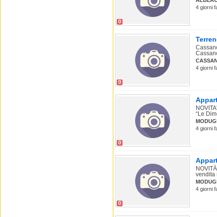
ALBER
4 giorni 
0
Terre
Cassano 
Cassano
CASSAN
4 giorni 
0
Appart
NOVITA'
“Le Dimo
MODUG
4 giorni 
0
Appart
NOVIT
vendita 
MODUG
4 giorni 
0