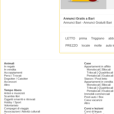
Annunci Gratis a Bari
Annunci Bari - Annunci Gratuiti Bari
LETTO
prima
Triggiano
abb
PREZZO
locale
molte
auto i
Animali
Case
In regalo
Appartamenti in affitto
|
In vendita
Monolocali
Bilocali
|
Accoppiamenti
Trilocali
Quadrilocali
|
Persi / Trovati
Pentalocali
Esalocali
Dogsitter / Catsitter
Stanze / Posti letto
Accessori
Appartamenti in vendita
|
Altro
Monolocali
Bilocali
|
Trilocali
Quadrilocali
Tempo libero
|
Pentalocali
Esalocali
Artisti e musicisti
Immobili commerciali
Scambio libri
Posti auto / Box
Oggetti smarriti e ritrovati
Casa vacanze
Hobby / Sport
Altro
Volontariato
Compagni di viaggio
Corsi e lezioni
Associazioni / Attività culturali
Corsi di lingua