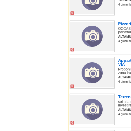
TRIGGI
4 giorni 
0
Pizzer
OCCASIO
perfetta
ALTAMU
4 giorni 
0
Appart
VIA
Proponi
zona tra
ALTAMU
4 giorni 
0
Terre
sei alla
investire
ALTAMU
4 giorni 
0