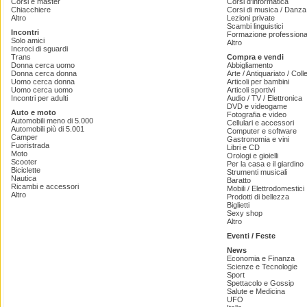
Corsi e master
Corsi d'informatica
Chiacchiere
Corsi di musica / Danza 
Altro
Lezioni private
Scambi linguistici
Incontri
Formazione professiona
Solo amici
Altro
Incroci di sguardi
Trans
Compra e vendi
Donna cerca uomo
Abbigliamento
Donna cerca donna
Arte / Antiquariato / Coll
Uomo cerca donna
Articoli per bambini
Uomo cerca uomo
Articoli sportivi
Incontri per adulti
Audio / TV / Elettronica
DVD e videogame
Auto e moto
Fotografia e video
Automobili meno di 5.000
Cellulari e accessori
Automobili più di 5.001
Computer e software
Camper
Gastronomia e vini
Fuoristrada
Libri e CD
Moto
Orologi e gioielli
Scooter
Per la casa e il giardino
Biciclette
Strumenti musicali
Nautica
Baratto
Ricambi e accessori
Mobili / Elettrodomestici
Altro
Prodotti di bellezza
Biglietti
Sexy shop
Altro
Eventi / Feste
News
Economia e Finanza
Scienze e Tecnologie
Sport
Spettacolo e Gossip
Salute e Medicina
UFO