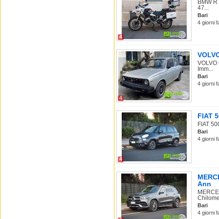
BMW R 1
47...
Bari
4 giorni 
4
VOLVO 
VOLVO O
Imm...
Bari
4 giorni 
4
FIAT 5
FIAT 500
Bari
4 giorni f
4
MERCE
Ann
MERCEDE
Chilome.
Bari
4 giorni 