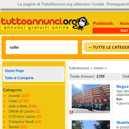
Le pagine di TuttoAnnunci.org utilizzano Cookie. Proseguendo
Pubblicità
Aiut
Bari
-- TUTTE LE CATEGOR
»
»
TuttoAnnunci
Home
Home Page
Totale Annunci:
2398
Ord
Tutte le Categorie
Negozi
Categorie
San Gir
opportun
Incontri
(107)
Bari
Case
(1726)
4 giorni 
Auto e Moto
(536)
Offerte di Lavoro
(1)
4
CV/Cerco Lavoro
(0)
Compra e Vendi
(14)
Stabil
Servizi
(10)
In posiz