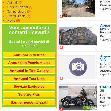
proponia
Animali
(0)
Casama
Corsi e Lezioni
(4)
4 giorni 
Tempo Libero
(0)
Eventi / Feste
(0)
4
News
(0)
Appart
Vuoi aumentare i
PICONE.
contatti ricevuti?
Policlini
Bari
4 giorni 
Scopri i nostri servizi di
visibilità:
4
Annunci in Vetrina
Appart
VIA
Annunci in Premium List
DEVI EN
che abbi
Annunci in Top Gallery
ALTAMU
4 giorni 
Annunci Text Link
0
Servizio Exclusive
HARLEY
20
Servizio Plus
HARLEY-
Chilomet
Bari
Banner personalizzati
4 giorni 
4