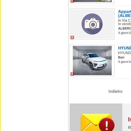
4
Appart
(ALB
In Via C
in vendi
ALBER
4 giorni 
0
HYUNDA
HYUNDAI
Bari
4 giorni 
4
Indietro
I
R