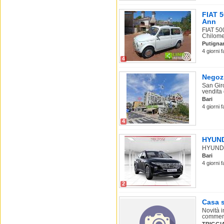
FIAT 
Ann
FIAT 50
Chilome.
Putigna
4 giorni 
4
Negozi
San Gir
vendita 
Bari
4 giorni 
4
HYUNDA
HYUNDAI 
Bari
4 giorni 
2
Casa s
Novità i
commerci