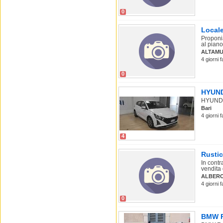
0
Locale
Proponia
al piano 
ALTAM
4 giorni f
0
HYUNDA
HYUNDAI 
Bari
4 giorni 
4
Rustic
In contr
vendita 
ALBER
4 giorni 
0
BMW R 