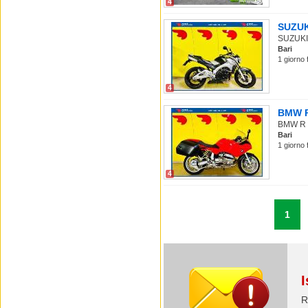
4
SUZUKI
SUZUKI G
Bari
1 giorno 
4
BMW R 
BMW R 1
Bari
1 giorno 
4
1
I
R