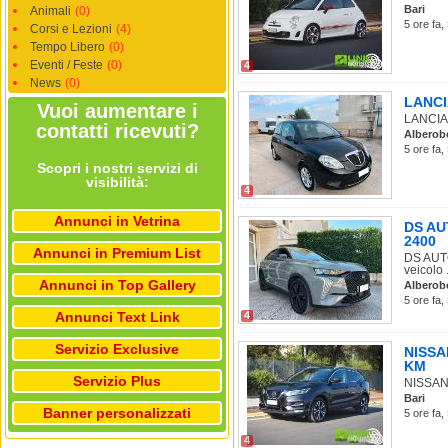
Bari
Animali
(0)
5 ore fa,
Corsi e Lezioni
(4)
Tempo Libero
(0)
Eventi / Feste
(0)
4
News
(0)
LANCIA
Vuoi aumentare i
LANCIA Y
contatti ricevuti?
Alberob
5 ore fa,
Scopri i nostri servizi di
visibilità:
4
Annunci in Vetrina
DS AUT
2400
Annunci in Premium List
DS AUTO
veicolo .
Annunci in Top Gallery
Alberob
5 ore fa,
Annunci Text Link
4
Servizio Exclusive
NISSAN
KM
Servizio Plus
NISSAN 
Bari
Banner personalizzati
5 ore fa,
4