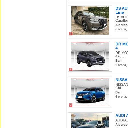
DS AU
Line
DS AUTO
Caratter
Alberob
6 ore fa,
4
DR MOT
4
DR MOTO
476...
Bari
6 ore fa,
2
NISSAN
NISSAN 
Chi...
Bari
6 ore fa,
2
AUDI A
AUDI A3 
Alberob