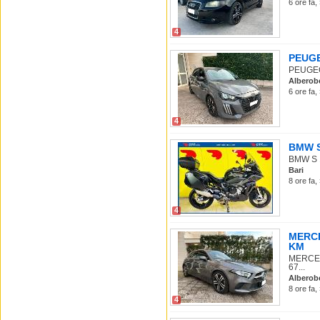
6 ore fa,
4
PEUGEO
PEUGEOT 
Alberob
6 ore fa,
4
BMW S 
BMW S 10
Bari
8 ore fa,
4
MERCED
KM
MERCEDE
67...
Alberob
8 ore fa,
4