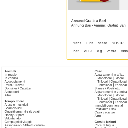
Annunci Gratis a Bari
Annunci Bari - Annunci Gratuiti Bari
trans
Tutta
sesso
NOSTRO
bari
ALLA
d g
Vostra
Ann
Animali
Case
In regalo
Appartamenti in affitto
|
In vendita
Monolocali
Bilocali
|
Accoppiamenti
Trilocali
Quadrilocali
|
Persi / Trovati
Pentalocali
Esalocali
Dogsitter / Catsitter
Stanze / Posti letto
Accessori
Appartamenti in vendita
|
Altro
Monolocali
Bilocali
|
Trilocali
Quadrilocali
Tempo libero
|
Pentalocali
Esalocali
Artisti e musicisti
Immobili commerciali
Scambio libri
Posti auto / Box
Oggetti smarriti e ritrovati
Casa vacanze
Hobby / Sport
Altro
Volontariato
Compagni di viaggio
Corsi e lezioni
Associazioni / Attività culturali
Corsi di lingua