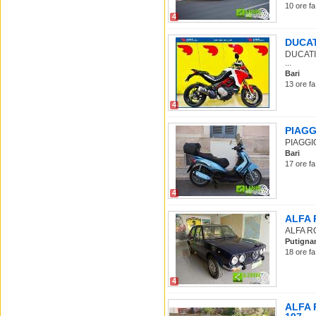
10 ore fa
4
DUCATI
DUCATI M
...
Bari
13 ore fa
4
PIAGGI
PIAGGIO
Bari
17 ore fa
4
ALFA R
ALFA ROM
Putigna
18 ore fa
4
ALFA 