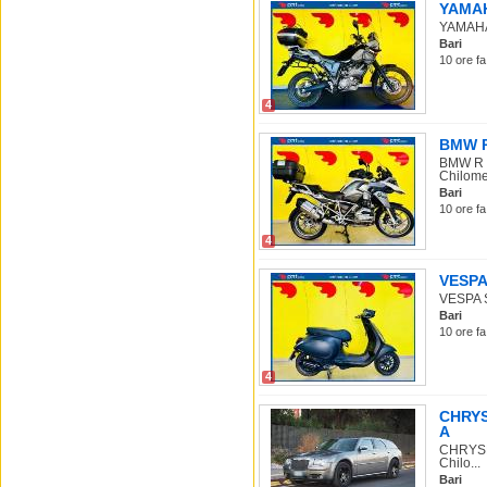
YAMAHA
YAMAHA X
Bari
10 ore fa
4
BMW R 
BMW R 1
Chilome.
Bari
10 ore fa
4
VESPA 
VESPA Sp
Bari
10 ore fa
4
CHRYSL
A
CHRYSLE
Chilo...
Bari