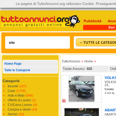
Le pagine di TuttoAnnunci.org utilizzano Cookie. Proseguendo
Pubblicità
Aiut
Bari
-- TUTTE LE CATEGOR
»
»
TuttoAnnunci
Home
Home Page
Totale Annunci:
602
Ord
Tutte le Categorie
VOLKSW
Categorie
VOLKSWA
24...
Incontri
(107)
Corato
Case
(1726)
4 ore fa,
Auto e Moto
(544)
Offerte di Lavoro
(1)
4
CV/Cerco Lavoro
(0)
Compra e Vendi
(14)
ABARTH
Servizi
(10)
ABARTH 