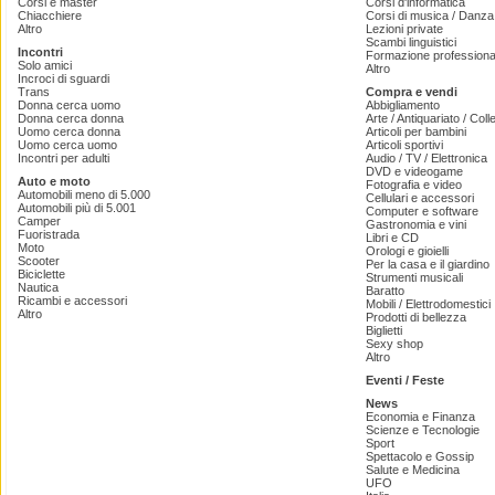
Corsi e master
Corsi d'informatica
Chiacchiere
Corsi di musica / Danza 
Altro
Lezioni private
Scambi linguistici
Incontri
Formazione professiona
Solo amici
Altro
Incroci di sguardi
Trans
Compra e vendi
Donna cerca uomo
Abbigliamento
Donna cerca donna
Arte / Antiquariato / Coll
Uomo cerca donna
Articoli per bambini
Uomo cerca uomo
Articoli sportivi
Incontri per adulti
Audio / TV / Elettronica
DVD e videogame
Auto e moto
Fotografia e video
Automobili meno di 5.000
Cellulari e accessori
Automobili più di 5.001
Computer e software
Camper
Gastronomia e vini
Fuoristrada
Libri e CD
Moto
Orologi e gioielli
Scooter
Per la casa e il giardino
Biciclette
Strumenti musicali
Nautica
Baratto
Ricambi e accessori
Mobili / Elettrodomestici
Altro
Prodotti di bellezza
Biglietti
Sexy shop
Altro
Eventi / Feste
News
Economia e Finanza
Scienze e Tecnologie
Sport
Spettacolo e Gossip
Salute e Medicina
UFO