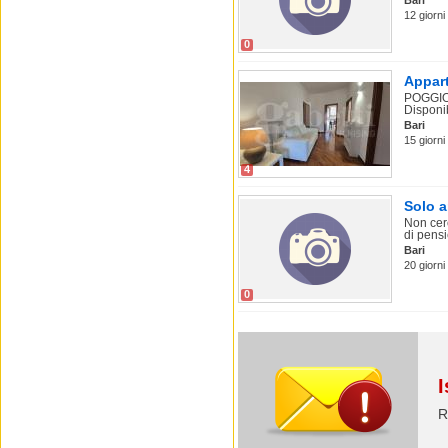
Bari
12 giorni 
0
Appart
POGGIO
Disponib
Bari
15 giorni 
4
Solo a
Non cer
di pensi
Bari
20 giorni
0
I
R