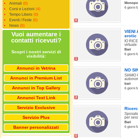
Monopol
Animali
(0)
6 giorni 
Corsi e Lezioni
(4)
Tempo Libero
(0)
Eventi / Feste
(0)
0
News
(0)
VIENI
Vuoi aumentare i
erotic
contatti ricevuti?
IO RICE
virtuale
Bari
Scopri i nostri servizi di
6 giorni 
visibilità:
1
Annunci in Vetrina
NO SI
SIAMO U
Annunci in Premium List
autonoma
bari
Annunci in Top Gallery
6 giorni f
Annunci Text Link
2
Servizio Exclusive
Ricerc
Sposato,
Servizio Plus
per sess
Bari
Banner personalizzati
6 giorni 
0