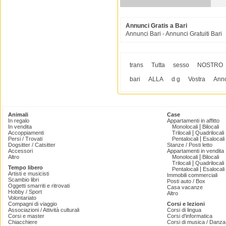
Annunci Gratis a Bari
Annunci Bari - Annunci Gratuiti Bari
trans
Tutta
sesso
NOSTRO
bari
ALLA
d g
Vostra
Ann
Animali
Case
In regalo
Appartamenti in affitto
|
In vendita
Monolocali
Bilocali
|
Accoppiamenti
Trilocali
Quadrilocali
|
Persi / Trovati
Pentalocali
Esalocali
Dogsitter / Catsitter
Stanze / Posti letto
Accessori
Appartamenti in vendita
|
Altro
Monolocali
Bilocali
|
Trilocali
Quadrilocali
Tempo libero
|
Pentalocali
Esalocali
Artisti e musicisti
Immobili commerciali
Scambio libri
Posti auto / Box
Oggetti smarriti e ritrovati
Casa vacanze
Hobby / Sport
Altro
Volontariato
Compagni di viaggio
Corsi e lezioni
Associazioni / Attività culturali
Corsi di lingua
Corsi e master
Corsi d'informatica
Chiacchiere
Corsi di musica / Danza 