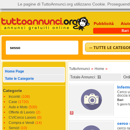
Le pagine di TuttoAnnunci.org utilizzano Cookie. Proseguendo
Pubblicità
Aiut
Bari
-- TUTTE LE CATEGOR
»
»
TuttoAnnunci
Home
Home Page
Totale Annunci:
11
Ord
Tutte le Categorie
Inferm
Categorie
Cerco u
doccia 
Incontri
(108)
Bari
Case
(1720)
5 giorni f
Auto e Moto
(530)
Offerte di Lavoro
(2)
0
CV/Cerco Lavoro
(0)
Compra e Vendi
(14)
cerco 
Servizi
(10)
cerco ra