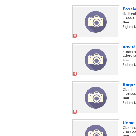
Passiv
Ho il c
grosso l
Bari
6 giorni 
0
novità
nuova b
adoro su
bari
6 giorni 
4
Ragazz
Ciao ho
Transes
Bari
6 giorni 
0
Uomo c
Ciao, so
una copp