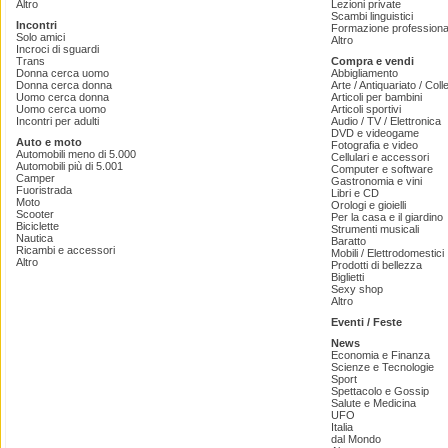
Altro
Lezioni private
Scambi linguistici
Incontri
Formazione professiona
Solo amici
Altro
Incroci di sguardi
Trans
Compra e vendi
Donna cerca uomo
Abbigliamento
Donna cerca donna
Arte / Antiquariato / Coll
Uomo cerca donna
Articoli per bambini
Uomo cerca uomo
Articoli sportivi
Incontri per adulti
Audio / TV / Elettronica
DVD e videogame
Auto e moto
Fotografia e video
Automobili meno di 5.000
Cellulari e accessori
Automobili più di 5.001
Computer e software
Camper
Gastronomia e vini
Fuoristrada
Libri e CD
Moto
Orologi e gioielli
Scooter
Per la casa e il giardino
Biciclette
Strumenti musicali
Nautica
Baratto
Ricambi e accessori
Mobili / Elettrodomestici
Altro
Prodotti di bellezza
Biglietti
Sexy shop
Altro
Eventi / Feste
News
Economia e Finanza
Scienze e Tecnologie
Sport
Spettacolo e Gossip
Salute e Medicina
UFO
Italia
dal Mondo