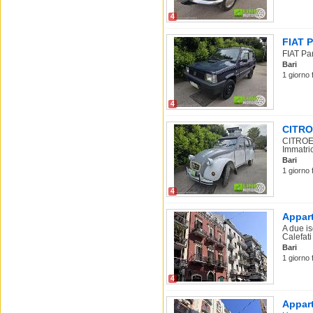
4
FIAT P
FIAT Pan
Bari
1 giorno 
4
CITROE
CITROEN
Immatric
Bari
1 giorno 
4
Appart
A due is
Calefati
Bari
1 giorno 
4
Appart