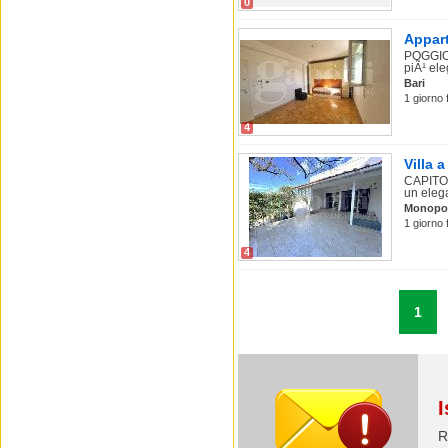
0
Appart
POGGIOF
piÃ¹ eleg
Bari
1 giorno 
4
Villa 
CAPITOL
un eleg
Monopol
1 giorno 
4
1
I
R