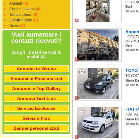
una supe
Animali
(0)
Bari
Corsi e Lezioni
(4)
18 ore fa
Tempo Libero
(0)
Eventi / Feste
(0)
4
News
(0)
Appart
Vuoi aumentare i
LOCAZIO
contatti ricevuti?
servizi,
Bari
18 ore fa
Scopri i nostri servizi di
visibilità:
4
Annunci in Vetrina
TOYOTA
TOYOTA 
Annunci in Premium List
Gioia De
18 ore fa
Annunci in Top Gallery
Annunci Text Link
4
Servizio Exclusive
FIAT P
FIAT Pan
Servizio Plus
Gioia De
18 ore fa
Banner personalizzati
4