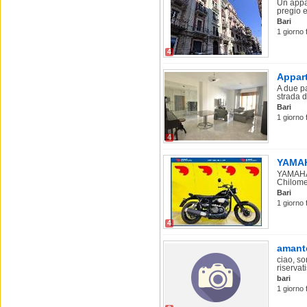
Un appa
pregio e
Bari
1 giorno 
4
Appart
A due pa
strada d
Bari
1 giorno 
4
YAMAHA
YAMAHA 
Chilomet
Bari
1 giorno 
4
amante
ciao, so
riservat
bari
1 giorno f