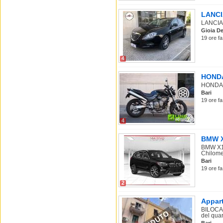
LANCIA
LANCIA 
Gioia De
19 ore fa
4
HONDA 
HONDA Ho
Bari
19 ore fa
4
BMW X1
BMW X1 
Chilomet
Bari
19 ore fa
2
Appart
BILOCAL
del quart