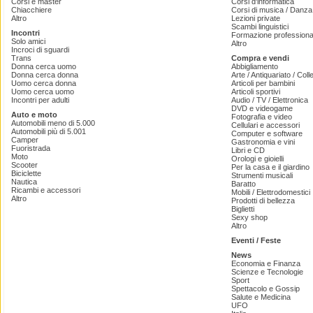
Corsi e master
Corsi d'informatica
Chiacchiere
Corsi di musica / Danza 
Altro
Lezioni private
Scambi linguistici
Incontri
Formazione professiona
Solo amici
Altro
Incroci di sguardi
Trans
Compra e vendi
Donna cerca uomo
Abbigliamento
Donna cerca donna
Arte / Antiquariato / Coll
Uomo cerca donna
Articoli per bambini
Uomo cerca uomo
Articoli sportivi
Incontri per adulti
Audio / TV / Elettronica
DVD e videogame
Auto e moto
Fotografia e video
Automobili meno di 5.000
Cellulari e accessori
Automobili più di 5.001
Computer e software
Camper
Gastronomia e vini
Fuoristrada
Libri e CD
Moto
Orologi e gioielli
Scooter
Per la casa e il giardino
Biciclette
Strumenti musicali
Nautica
Baratto
Ricambi e accessori
Mobili / Elettrodomestici
Altro
Prodotti di bellezza
Biglietti
Sexy shop
Altro
Eventi / Feste
News
Economia e Finanza
Scienze e Tecnologie
Sport
Spettacolo e Gossip
Salute e Medicina
UFO