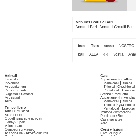
Annunci Gratis a Bari
Annunci Bari - Annunci Gratuiti Bari
trans
Tutta
sesso
NOSTRO
bari
ALLA
d g
Vostra
Ann
Animali
Case
In regalo
Appartamenti in affitto
|
In vendita
Monolocali
Bilocali
|
Accoppiamenti
Trilocali
Quadrilocali
|
Persi / Trovati
Pentalocali
Esalocali
Dogsitter / Catsitter
Stanze / Posti letto
Accessori
Appartamenti in vendita
|
Altro
Monolocali
Bilocali
|
Trilocali
Quadrilocali
Tempo libero
|
Pentalocali
Esalocali
Artisti e musicisti
Immobili commerciali
Scambio libri
Posti auto / Box
Oggetti smarriti e ritrovati
Casa vacanze
Hobby / Sport
Altro
Volontariato
Compagni di viaggio
Corsi e lezioni
Associazioni / Attività culturali
Corsi di lingua