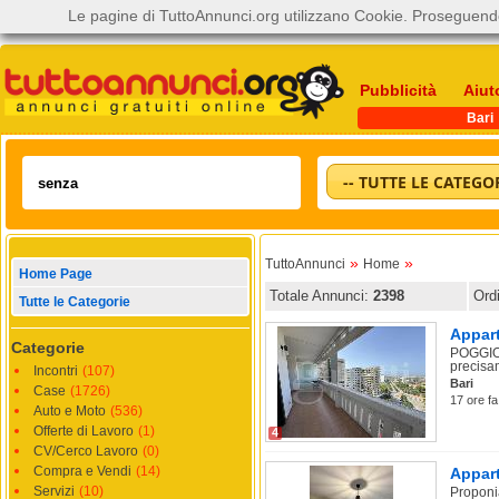
Le pagine di TuttoAnnunci.org utilizzano Cookie. Proseguendo
Pubblicità
Aiut
Bari
-- TUTTE LE CATEGOR
»
»
TuttoAnnunci
Home
Home Page
Totale Annunci:
2398
Ord
Tutte le Categorie
Appart
Categorie
POGGIOF
precisam
Incontri
(107)
Bari
Case
(1726)
17 ore fa,
Auto e Moto
(536)
Offerte di Lavoro
(1)
4
CV/Cerco Lavoro
(0)
Compra e Vendi
(14)
Appart
Servizi
(10)
Proponia