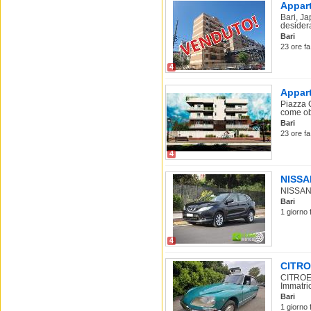
Appart
Bari, J
desider
Bari
23 ore fa
4
Appart
Piazza 
come obi
Bari
23 ore fa
4
NISSAN
NISSAN 
Bari
1 giorno 
4
CITROE
CITROEN
Immatric
Bari
1 giorno 