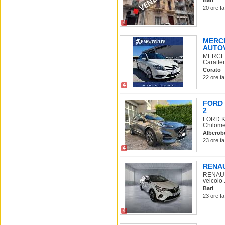
Bari
20 ore fa
4
MERCE
AUTOV
MERCED
Caratter
Corato
22 ore fa
4
FORD K
2
FORD Ku
Chilomet
Alberob
23 ore fa
4
RENAUL
RENAULT
veicolo .
Bari
23 ore fa
4